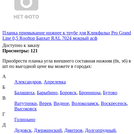
Планка примыкание нижнее к трубе для Кликфальц Pro Grand
Line 0,5 Rooftop Бархат RAL 7024 мокрый асф
Доступно к заказу
Просмотры:
121
Приобрести планка угла внешнего составная нижняя (бх, эб) в
шт по выгодной цене вы можете в городах:
А
Александров
,
Апрелевка
Б
Балашиха
,
Барыбино
,
Боровск
,
Бронницы
,
Бутово
В
Ватутинки
,
Верея
,
Видное
,
Волоколамск
,
Воскресенск
,
Высоковск
Г
Голицыно
Д
Дедовск
,
Дзержинский
,
Дмитров
,
Долгопрудный
,