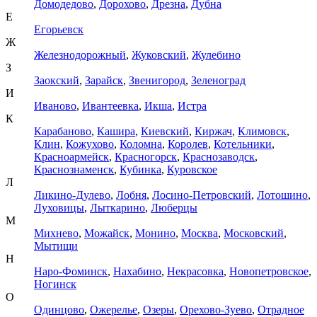
Домодедово
,
Дорохово
,
Дрезна
,
Дубна
Е
Егорьевск
Ж
Железнодорожный
,
Жуковский
,
Жулебино
З
Заокский
,
Зарайск
,
Звенигород
,
Зеленоград
И
Иваново
,
Ивантеевка
,
Икша
,
Истра
К
Карабаново
,
Кашира
,
Киевский
,
Киржач
,
Климовск
,
Клин
,
Кожухово
,
Коломна
,
Королев
,
Котельники
,
Красноармейск
,
Красногорск
,
Краснозаводск
,
Краснознаменск
,
Кубинка
,
Куровское
Л
Ликино-Дулево
,
Лобня
,
Лосино-Петровский
,
Лотошино
,
Луховицы
,
Лыткарино
,
Люберцы
М
Михнево
,
Можайск
,
Монино
,
Москва
,
Московский
,
Мытищи
Н
Наро-Фоминск
,
Нахабино
,
Некрасовка
,
Новопетровское
,
Ногинск
О
Одинцово
,
Ожерелье
,
Озеры
,
Орехово-Зуево
,
Отрадное