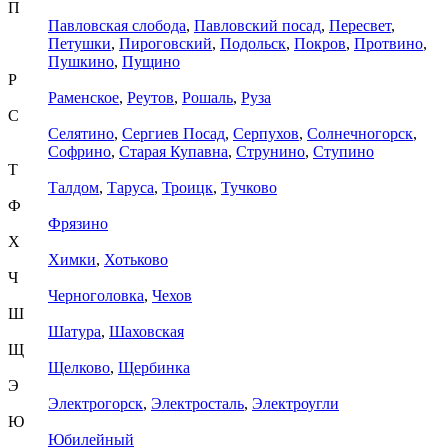
П
Павловская слобода
,
Павловский посад
,
Пересвет
,
Петушки
,
Пироговский
,
Подольск
,
Покров
,
Протвино
,
Пушкино
,
Пущино
Р
Раменское
,
Реутов
,
Рошаль
,
Руза
С
Селятино
,
Сергиев Посад
,
Серпухов
,
Солнечногорск
,
Софрино
,
Старая Купавна
,
Струнино
,
Ступино
Т
Талдом
,
Таруса
,
Троицк
,
Тучково
Ф
Фрязино
Х
Химки
,
Хотьково
Ч
Черноголовка
,
Чехов
Ш
Шатура
,
Шаховская
Щ
Щелково
,
Щербинка
Э
Электрогорск
,
Электросталь
,
Электроугли
Ю
Юбилейный