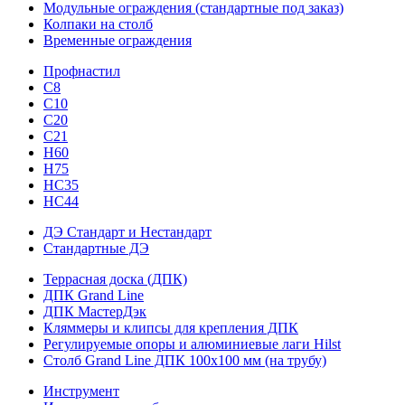
Модульные ограждения (стандартные под заказ)
Колпаки на столб
Временные ограждения
Профнастил
С8
С10
С20
С21
H60
H75
HС35
НС44
ДЭ Стандарт и Нестандарт
Стандартные ДЭ
Террасная доска (ДПК)
ДПК Grand Line
ДПК МастерДэк
Кляммеры и клипсы для крепления ДПК
Регулируемые опоры и алюминиевые лаги Hilst
Столб Grand Line ДПК 100х100 мм (на трубу)
Инструмент