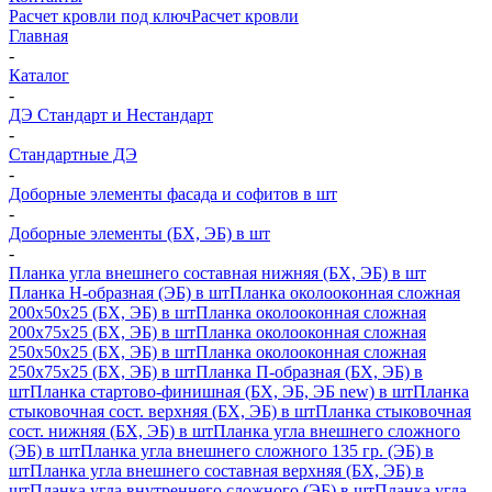
Расчет кровли под ключ
Расчет кровли
Главная
-
Каталог
-
ДЭ Стандарт и Нестандарт
-
Стандартные ДЭ
-
Доборные элементы фасада и софитов в шт
-
Доборные элементы (БХ, ЭБ) в шт
-
Планка угла внешнего составная нижняя (БХ, ЭБ) в шт
Планка H-образная (ЭБ) в шт
Планка околооконная сложная
200х50х25 (БХ, ЭБ) в шт
Планка околооконная сложная
200х75х25 (БХ, ЭБ) в шт
Планка околооконная сложная
250х50х25 (БХ, ЭБ) в шт
Планка околооконная сложная
250х75х25 (БХ, ЭБ) в шт
Планка П-образная (БХ, ЭБ) в
шт
Планка стартово-финишная (БХ, ЭБ, ЭБ new) в шт
Планка
стыковочная сост. верхняя (БХ, ЭБ) в шт
Планка стыковочная
сост. нижняя (БХ, ЭБ) в шт
Планка угла внешнего сложного
(ЭБ) в шт
Планка угла внешнего сложного 135 гр. (ЭБ) в
шт
Планка угла внешнего составная верхняя (БХ, ЭБ) в
шт
Планка угла внутреннего сложного (ЭБ) в шт
Планка угла