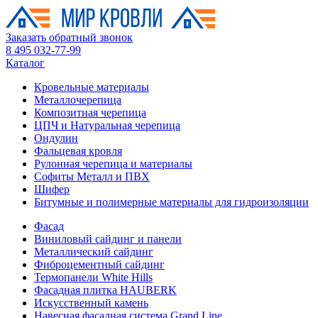
Заказать обратный звонок
8 495 032-77-99
Каталог
Кровельные материалы
Металлочерепица
Композитная черепица
ЦПЧ и Натуральная черепица
Ондулин
Фальцевая кровля
Рулонная черепица и материалы
Софиты Металл и ПВХ
Шифер
Битумные и полимерные материалы для гидроизоляции
Фасад
Виниловый сайдинг и панели
Металлический сайдинг
Фиброцементный сайдинг
Термопанели White Hills
Фасадная плитка HAUBERK
Искусственный камень
Навесная фасадная система Grand Line