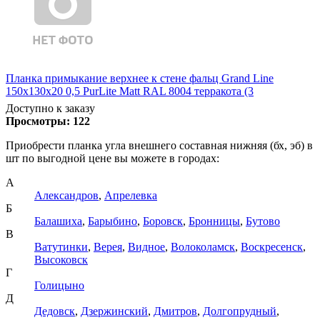
Планка примыкание верхнее к стене фальц Grand Line
150х130х20 0,5 PurLite Matt RAL 8004 терракота (3
Доступно к заказу
Просмотры:
122
Приобрести планка угла внешнего составная нижняя (бх, эб) в
шт по выгодной цене вы можете в городах:
А
Александров
,
Апрелевка
Б
Балашиха
,
Барыбино
,
Боровск
,
Бронницы
,
Бутово
В
Ватутинки
,
Верея
,
Видное
,
Волоколамск
,
Воскресенск
,
Высоковск
Г
Голицыно
Д
Дедовск
,
Дзержинский
,
Дмитров
,
Долгопрудный
,