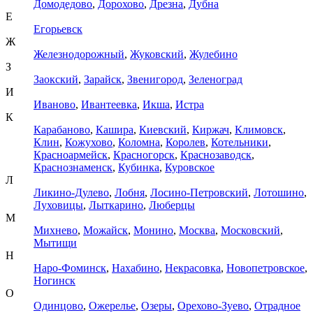
Домодедово
,
Дорохово
,
Дрезна
,
Дубна
Е
Егорьевск
Ж
Железнодорожный
,
Жуковский
,
Жулебино
З
Заокский
,
Зарайск
,
Звенигород
,
Зеленоград
И
Иваново
,
Ивантеевка
,
Икша
,
Истра
К
Карабаново
,
Кашира
,
Киевский
,
Киржач
,
Климовск
,
Клин
,
Кожухово
,
Коломна
,
Королев
,
Котельники
,
Красноармейск
,
Красногорск
,
Краснозаводск
,
Краснознаменск
,
Кубинка
,
Куровское
Л
Ликино-Дулево
,
Лобня
,
Лосино-Петровский
,
Лотошино
,
Луховицы
,
Лыткарино
,
Люберцы
М
Михнево
,
Можайск
,
Монино
,
Москва
,
Московский
,
Мытищи
Н
Наро-Фоминск
,
Нахабино
,
Некрасовка
,
Новопетровское
,
Ногинск
О
Одинцово
,
Ожерелье
,
Озеры
,
Орехово-Зуево
,
Отрадное