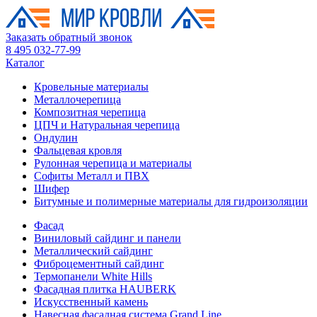
Заказать обратный звонок
8 495 032-77-99
Каталог
Кровельные материалы
Металлочерепица
Композитная черепица
ЦПЧ и Натуральная черепица
Ондулин
Фальцевая кровля
Рулонная черепица и материалы
Софиты Металл и ПВХ
Шифер
Битумные и полимерные материалы для гидроизоляции
Фасад
Виниловый сайдинг и панели
Металлический сайдинг
Фиброцементный сайдинг
Термопанели White Hills
Фасадная плитка HAUBERK
Искусственный камень
Навесная фасадная система Grand Line