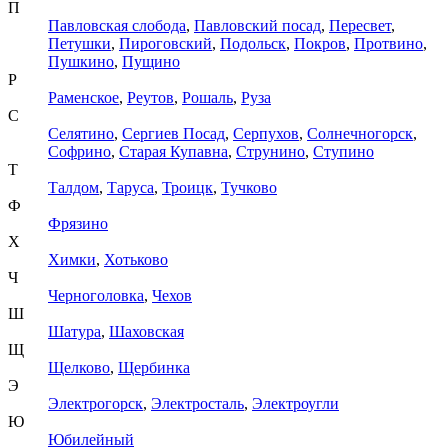
П
Павловская слобода
,
Павловский посад
,
Пересвет
,
Петушки
,
Пироговский
,
Подольск
,
Покров
,
Протвино
,
Пушкино
,
Пущино
Р
Раменское
,
Реутов
,
Рошаль
,
Руза
С
Селятино
,
Сергиев Посад
,
Серпухов
,
Солнечногорск
,
Софрино
,
Старая Купавна
,
Струнино
,
Ступино
Т
Талдом
,
Таруса
,
Троицк
,
Тучково
Ф
Фрязино
Х
Химки
,
Хотьково
Ч
Черноголовка
,
Чехов
Ш
Шатура
,
Шаховская
Щ
Щелково
,
Щербинка
Э
Электрогорск
,
Электросталь
,
Электроугли
Ю
Юбилейный