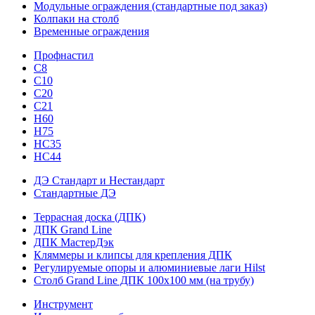
Модульные ограждения (стандартные под заказ)
Колпаки на столб
Временные ограждения
Профнастил
С8
С10
С20
С21
H60
H75
HС35
НС44
ДЭ Стандарт и Нестандарт
Стандартные ДЭ
Террасная доска (ДПК)
ДПК Grand Line
ДПК МастерДэк
Кляммеры и клипсы для крепления ДПК
Регулируемые опоры и алюминиевые лаги Hilst
Столб Grand Line ДПК 100х100 мм (на трубу)
Инструмент