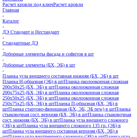
Расчет кровли под ключ
Расчет кровли
Главная
-
Каталог
-
ДЭ Стандарт и Нестандарт
-
Стандартные ДЭ
-
Доборные элементы фасада и софитов в шт
-
Доборные элементы (БХ, ЭБ) в шт
-
Планка угла внешнего составная нижняя (БХ, ЭБ) в шт
Планка H-образная (ЭБ) в шт
Планка околооконная сложная
200х50х25 (БХ, ЭБ) в шт
Планка околооконная сложная
200х75х25 (БХ, ЭБ) в шт
Планка околооконная сложная
250х50х25 (БХ, ЭБ) в шт
Планка околооконная сложная
250х75х25 (БХ, ЭБ) в шт
Планка П-образная (БХ, ЭБ) в
шт
Планка стартово-финишная (БХ, ЭБ, ЭБ new) в шт
Планка
стыковочная сост. верхняя (БХ, ЭБ) в шт
Планка стыковочная
сост. нижняя (БХ, ЭБ) в шт
Планка угла внешнего сложного
(ЭБ) в шт
Планка угла внешнего сложного 135 гр. (ЭБ) в
шт
Планка угла внешнего составная верхняя (БХ, ЭБ) в
шт
Планка угла внутреннего сложного (ЭБ) в шт
Планка угла