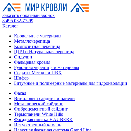
Заказать обратный звонок
8 495 032-77-99
Каталог
Кровельные материалы
Металлочерепица
Композитная черепица
ЦПЧ и Натуральная черепица
Ондулин
Фальцевая кровля
Рулонная черепица и материалы
Софиты Металл и ПВХ
Шифер
Битумные и полимерные материалы для гидроизоляции
Фасад
Виниловый сайдинг и панели
Металлический сайдинг
Фиброцементный сайдинг
Термопанели White Hills
Фасадная плитка HAUBERK
Искусственный камень
Навесная фасадная система Grand Line