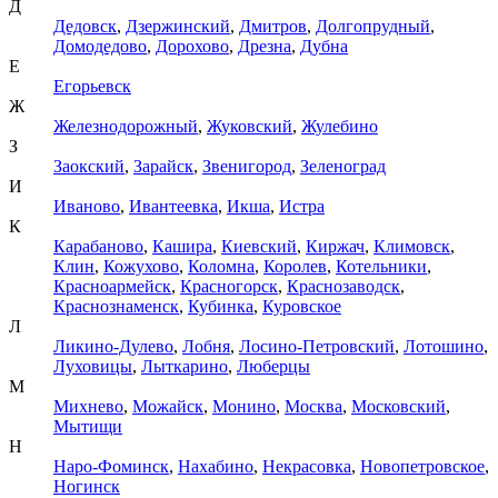
Д
Дедовск
,
Дзержинский
,
Дмитров
,
Долгопрудный
,
Домодедово
,
Дорохово
,
Дрезна
,
Дубна
Е
Егорьевск
Ж
Железнодорожный
,
Жуковский
,
Жулебино
З
Заокский
,
Зарайск
,
Звенигород
,
Зеленоград
И
Иваново
,
Ивантеевка
,
Икша
,
Истра
К
Карабаново
,
Кашира
,
Киевский
,
Киржач
,
Климовск
,
Клин
,
Кожухово
,
Коломна
,
Королев
,
Котельники
,
Красноармейск
,
Красногорск
,
Краснозаводск
,
Краснознаменск
,
Кубинка
,
Куровское
Л
Ликино-Дулево
,
Лобня
,
Лосино-Петровский
,
Лотошино
,
Луховицы
,
Лыткарино
,
Люберцы
М
Михнево
,
Можайск
,
Монино
,
Москва
,
Московский
,
Мытищи
Н
Наро-Фоминск
,
Нахабино
,
Некрасовка
,
Новопетровское
,
Ногинск