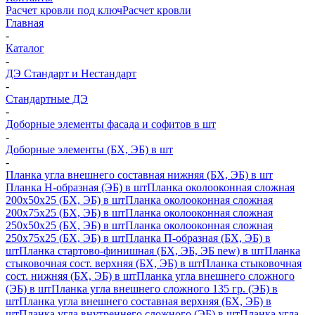
Расчет кровли под ключ
Расчет кровли
Главная
-
Каталог
-
ДЭ Стандарт и Нестандарт
-
Стандартные ДЭ
-
Доборные элементы фасада и софитов в шт
-
Доборные элементы (БХ, ЭБ) в шт
-
Планка угла внешнего составная нижняя (БХ, ЭБ) в шт
Планка H-образная (ЭБ) в шт
Планка околооконная сложная
200х50х25 (БХ, ЭБ) в шт
Планка околооконная сложная
200х75х25 (БХ, ЭБ) в шт
Планка околооконная сложная
250х50х25 (БХ, ЭБ) в шт
Планка околооконная сложная
250х75х25 (БХ, ЭБ) в шт
Планка П-образная (БХ, ЭБ) в
шт
Планка стартово-финишная (БХ, ЭБ, ЭБ new) в шт
Планка
стыковочная сост. верхняя (БХ, ЭБ) в шт
Планка стыковочная
сост. нижняя (БХ, ЭБ) в шт
Планка угла внешнего сложного
(ЭБ) в шт
Планка угла внешнего сложного 135 гр. (ЭБ) в
шт
Планка угла внешнего составная верхняя (БХ, ЭБ) в
шт
Планка угла внутреннего сложного (ЭБ) в шт
Планка угла