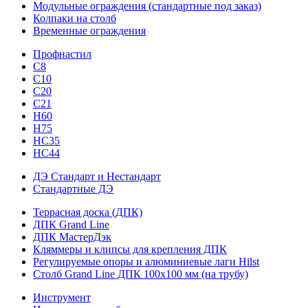
Модульные ограждения (стандартные под заказ)
Колпаки на столб
Временные ограждения
Профнастил
С8
С10
С20
С21
H60
H75
HС35
НС44
ДЭ Стандарт и Нестандарт
Стандартные ДЭ
Террасная доска (ДПК)
ДПК Grand Line
ДПК МастерДэк
Кляммеры и клипсы для крепления ДПК
Регулируемые опоры и алюминиевые лаги Hilst
Столб Grand Line ДПК 100х100 мм (на трубу)
Инструмент