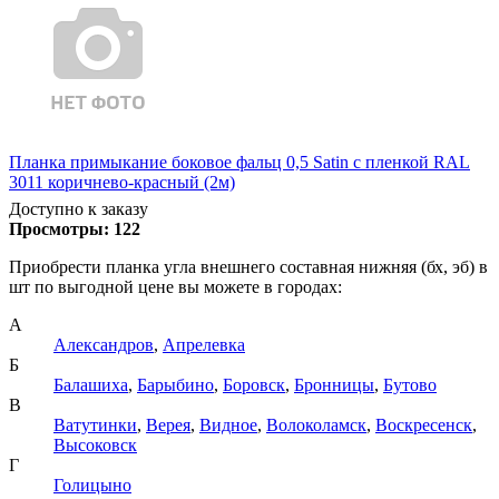
Планка примыкание боковое фальц 0,5 Satin с пленкой RAL
3011 коричнево-красный (2м)
Доступно к заказу
Просмотры:
122
Приобрести планка угла внешнего составная нижняя (бх, эб) в
шт по выгодной цене вы можете в городах:
А
Александров
,
Апрелевка
Б
Балашиха
,
Барыбино
,
Боровск
,
Бронницы
,
Бутово
В
Ватутинки
,
Верея
,
Видное
,
Волоколамск
,
Воскресенск
,
Высоковск
Г
Голицыно