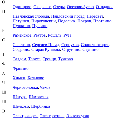
О
Одинцово
,
Ожерелье
,
Озеры
,
Орехово-Зуево
,
Отрадное
П
Павловская слобода
,
Павловский посад
,
Пересвет
,
Петушки
,
Пироговский
,
Подольск
,
Покров
,
Протвино
,
Пушкино
,
Пущино
Р
Раменское
,
Реутов
,
Рошаль
,
Руза
С
Селятино
,
Сергиев Посад
,
Серпухов
,
Солнечногорск
,
Софрино
,
Старая Купавна
,
Струнино
,
Ступино
Т
Талдом
,
Таруса
,
Троицк
,
Тучково
Ф
Фрязино
Х
Химки
,
Хотьково
Ч
Черноголовка
,
Чехов
Ш
Шатура
,
Шаховская
Щ
Щелково
,
Щербинка
Э
Электрогорск
,
Электросталь
,
Электроугли