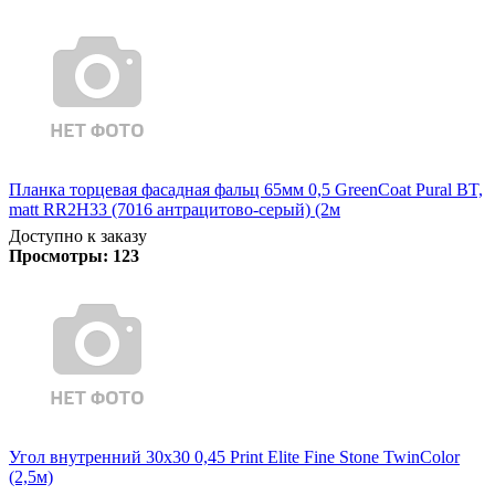
Планка торцевая фасадная фальц 65мм 0,5 GreenCoat Pural BT,
matt RR2H33 (7016 антрацитово-серый) (2м
Доступно к заказу
Просмотры:
123
Угол внутренний 30х30 0,45 Print Elite Fine Stone TwinColor
(2,5м)