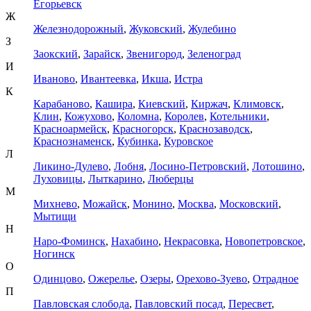
Егорьевск
Ж
Железнодорожный
,
Жуковский
,
Жулебино
З
Заокский
,
Зарайск
,
Звенигород
,
Зеленоград
И
Иваново
,
Ивантеевка
,
Икша
,
Истра
К
Карабаново
,
Кашира
,
Киевский
,
Киржач
,
Климовск
,
Клин
,
Кожухово
,
Коломна
,
Королев
,
Котельники
,
Красноармейск
,
Красногорск
,
Краснозаводск
,
Краснознаменск
,
Кубинка
,
Куровское
Л
Ликино-Дулево
,
Лобня
,
Лосино-Петровский
,
Лотошино
,
Луховицы
,
Лыткарино
,
Люберцы
М
Михнево
,
Можайск
,
Монино
,
Москва
,
Московский
,
Мытищи
Н
Наро-Фоминск
,
Нахабино
,
Некрасовка
,
Новопетровское
,
Ногинск
О
Одинцово
,
Ожерелье
,
Озеры
,
Орехово-Зуево
,
Отрадное
П
Павловская слобода
,
Павловский посад
,
Пересвет
,