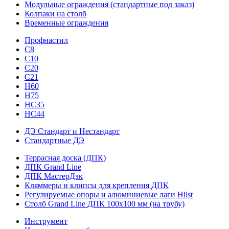
Модульные ограждения (стандартные под заказ)
Колпаки на столб
Временные ограждения
Профнастил
С8
С10
С20
С21
H60
H75
HС35
НС44
ДЭ Стандарт и Нестандарт
Стандартные ДЭ
Террасная доска (ДПК)
ДПК Grand Line
ДПК МастерДэк
Кляммеры и клипсы для крепления ДПК
Регулируемые опоры и алюминиевые лаги Hilst
Столб Grand Line ДПК 100х100 мм (на трубу)
Инструмент