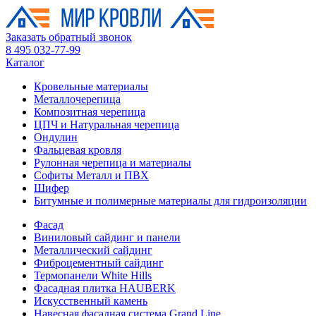
Заказать обратный звонок
8 495 032-77-99
Каталог
Кровельные материалы
Металлочерепица
Композитная черепица
ЦПЧ и Натуральная черепица
Ондулин
Фальцевая кровля
Рулонная черепица и материалы
Софиты Металл и ПВХ
Шифер
Битумные и полимерные материалы для гидроизоляции
Фасад
Виниловый сайдинг и панели
Металлический сайдинг
Фиброцементный сайдинг
Термопанели White Hills
Фасадная плитка HAUBERK
Искусственный камень
Навесная фасадная система Grand Line