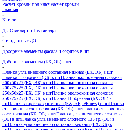
Расчет кровли под ключ
Расчет кровли
Главная
-
Каталог
-
ДЭ Стандарт и Нестандарт
-
Стандартные ДЭ
-
Доборные элементы фасада и софитов в шт
-
Доборные элементы (БХ, ЭБ) в шт
-
Планка угла внешнего составная нижняя (БХ, ЭБ) в шт
Планка H-образная (ЭБ) в шт
Планка околооконная сложная
200х50х25 (БХ, ЭБ) в шт
Планка околооконная сложная
200х75х25 (БХ, ЭБ) в шт
Планка околооконная сложная
250х50х25 (БХ, ЭБ) в шт
Планка околооконная сложная
250х75х25 (БХ, ЭБ) в шт
Планка П-образная (БХ, ЭБ) в
шт
Планка стартово-финишная (БХ, ЭБ, ЭБ new) в шт
Планка
стыковочная сост. верхняя (БХ, ЭБ) в шт
Планка стыковочная
сост. нижняя (БХ, ЭБ) в шт
Планка угла внешнего сложного
(ЭБ) в шт
Планка угла внешнего сложного 135 гр. (ЭБ) в
шт
Планка угла внешнего составная верхняя (БХ, ЭБ) в
шт
Планка угла внутреннего сложного (ЭБ) в шт
Планка угла