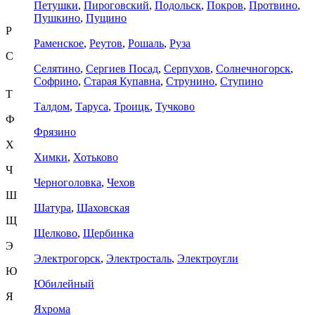
Петушки
,
Пироговский
,
Подольск
,
Покров
,
Протвино
,
Пушкино
,
Пущино
Р
Раменское
,
Реутов
,
Рошаль
,
Руза
С
Селятино
,
Сергиев Посад
,
Серпухов
,
Солнечногорск
,
Софрино
,
Старая Купавна
,
Струнино
,
Ступино
Т
Талдом
,
Таруса
,
Троицк
,
Тучково
Ф
Фрязино
Х
Химки
,
Хотьково
Ч
Черноголовка
,
Чехов
Ш
Шатура
,
Шаховская
Щ
Щелково
,
Щербинка
Э
Электрогорск
,
Электросталь
,
Электроугли
Ю
Юбилейный
Я
Яхрома