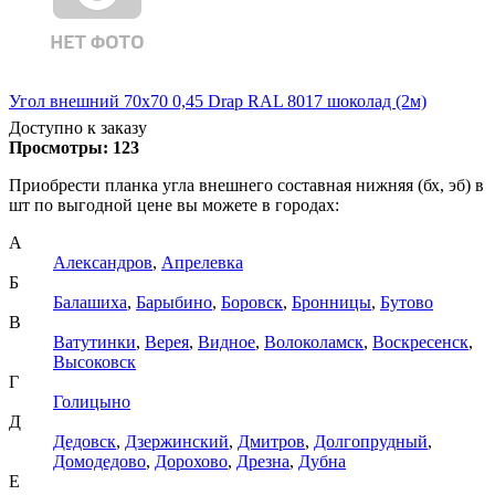
Угол внешний 70х70 0,45 Drap RAL 8017 шоколад (2м)
Доступно к заказу
Просмотры:
123
Приобрести планка угла внешнего составная нижняя (бх, эб) в
шт по выгодной цене вы можете в городах:
А
Александров
,
Апрелевка
Б
Балашиха
,
Барыбино
,
Боровск
,
Бронницы
,
Бутово
В
Ватутинки
,
Верея
,
Видное
,
Волоколамск
,
Воскресенск
,
Высоковск
Г
Голицыно
Д
Дедовск
,
Дзержинский
,
Дмитров
,
Долгопрудный
,
Домодедово
,
Дорохово
,
Дрезна
,
Дубна
Е