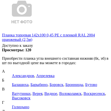
Планка торцевая 142х100 0,45 PE с пленкой RAL 2004
оранжевый (2,5м)
Доступно к заказу
Просмотры:
120
Приобрести планка угла внешнего составная нижняя (бх, эб) в
шт по выгодной цене вы можете в городах:
А
Александров
,
Апрелевка
Б
Балашиха
,
Барыбино
,
Боровск
,
Бронницы
,
Бутово
В
Ватутинки
,
Верея
,
Видное
,
Волоколамск
,
Воскресенск
,
Высоковск
Г
Голицыно