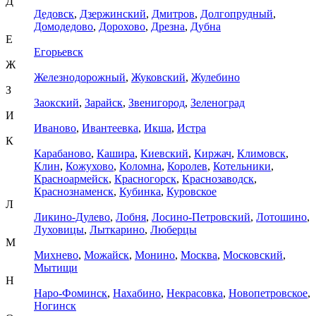
Д
Дедовск
,
Дзержинский
,
Дмитров
,
Долгопрудный
,
Домодедово
,
Дорохово
,
Дрезна
,
Дубна
Е
Егорьевск
Ж
Железнодорожный
,
Жуковский
,
Жулебино
З
Заокский
,
Зарайск
,
Звенигород
,
Зеленоград
И
Иваново
,
Ивантеевка
,
Икша
,
Истра
К
Карабаново
,
Кашира
,
Киевский
,
Киржач
,
Климовск
,
Клин
,
Кожухово
,
Коломна
,
Королев
,
Котельники
,
Красноармейск
,
Красногорск
,
Краснозаводск
,
Краснознаменск
,
Кубинка
,
Куровское
Л
Ликино-Дулево
,
Лобня
,
Лосино-Петровский
,
Лотошино
,
Луховицы
,
Лыткарино
,
Люберцы
М
Михнево
,
Можайск
,
Монино
,
Москва
,
Московский
,
Мытищи
Н
Наро-Фоминск
,
Нахабино
,
Некрасовка
,
Новопетровское
,
Ногинск