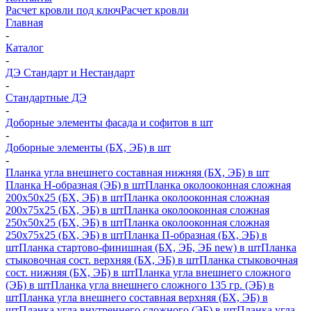
Расчет кровли под ключ
Расчет кровли
Главная
-
Каталог
-
ДЭ Стандарт и Нестандарт
-
Стандартные ДЭ
-
Доборные элементы фасада и софитов в шт
-
Доборные элементы (БХ, ЭБ) в шт
-
Планка угла внешнего составная нижняя (БХ, ЭБ) в шт
Планка H-образная (ЭБ) в шт
Планка околооконная сложная
200х50х25 (БХ, ЭБ) в шт
Планка околооконная сложная
200х75х25 (БХ, ЭБ) в шт
Планка околооконная сложная
250х50х25 (БХ, ЭБ) в шт
Планка околооконная сложная
250х75х25 (БХ, ЭБ) в шт
Планка П-образная (БХ, ЭБ) в
шт
Планка стартово-финишная (БХ, ЭБ, ЭБ new) в шт
Планка
стыковочная сост. верхняя (БХ, ЭБ) в шт
Планка стыковочная
сост. нижняя (БХ, ЭБ) в шт
Планка угла внешнего сложного
(ЭБ) в шт
Планка угла внешнего сложного 135 гр. (ЭБ) в
шт
Планка угла внешнего составная верхняя (БХ, ЭБ) в
шт
Планка угла внутреннего сложного (ЭБ) в шт
Планка угла