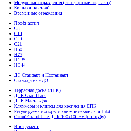
Модульные ограждения (стандартные под заказ)
Колпаки на столб
Временные ограждения
Профнастил
С8
С10
С20
С21
H60
H75
HС35
НС44
ДЭ Стандарт и Нестандарт
Стандартные ДЭ
Террасная доска (ДПК)
ДПК Grand Line
ДПК МастерДэк
Кляммеры и клипсы для крепления ДПК
Регулируемые опоры и алюминиевые лаги Hilst
Столб Grand Line ДПК 100х100 мм (на трубу)
Инструмент