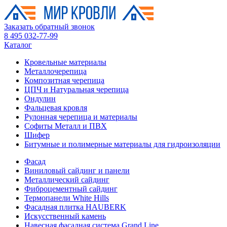
Заказать обратный звонок
8 495 032-77-99
Каталог
Кровельные материалы
Металлочерепица
Композитная черепица
ЦПЧ и Натуральная черепица
Ондулин
Фальцевая кровля
Рулонная черепица и материалы
Софиты Металл и ПВХ
Шифер
Битумные и полимерные материалы для гидроизоляции
Фасад
Виниловый сайдинг и панели
Металлический сайдинг
Фиброцементный сайдинг
Термопанели White Hills
Фасадная плитка HAUBERK
Искусственный камень
Навесная фасадная система Grand Line