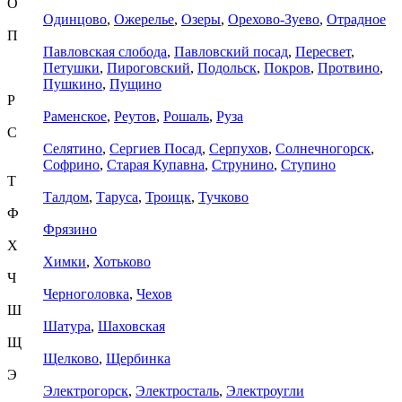
О
Одинцово
,
Ожерелье
,
Озеры
,
Орехово-Зуево
,
Отрадное
П
Павловская слобода
,
Павловский посад
,
Пересвет
,
Петушки
,
Пироговский
,
Подольск
,
Покров
,
Протвино
,
Пушкино
,
Пущино
Р
Раменское
,
Реутов
,
Рошаль
,
Руза
С
Селятино
,
Сергиев Посад
,
Серпухов
,
Солнечногорск
,
Софрино
,
Старая Купавна
,
Струнино
,
Ступино
Т
Талдом
,
Таруса
,
Троицк
,
Тучково
Ф
Фрязино
Х
Химки
,
Хотьково
Ч
Черноголовка
,
Чехов
Ш
Шатура
,
Шаховская
Щ
Щелково
,
Щербинка
Э
Электрогорск
,
Электросталь
,
Электроугли