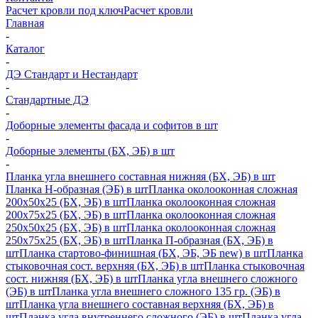
Расчет кровли под ключ
Расчет кровли
Главная
-
Каталог
-
ДЭ Стандарт и Нестандарт
-
Стандартные ДЭ
-
Доборные элементы фасада и софитов в шт
-
Доборные элементы (БХ, ЭБ) в шт
-
Планка угла внешнего составная нижняя (БХ, ЭБ) в шт
Планка H-образная (ЭБ) в шт
Планка околооконная сложная
200х50х25 (БХ, ЭБ) в шт
Планка околооконная сложная
200х75х25 (БХ, ЭБ) в шт
Планка околооконная сложная
250х50х25 (БХ, ЭБ) в шт
Планка околооконная сложная
250х75х25 (БХ, ЭБ) в шт
Планка П-образная (БХ, ЭБ) в
шт
Планка стартово-финишная (БХ, ЭБ, ЭБ new) в шт
Планка
стыковочная сост. верхняя (БХ, ЭБ) в шт
Планка стыковочная
сост. нижняя (БХ, ЭБ) в шт
Планка угла внешнего сложного
(ЭБ) в шт
Планка угла внешнего сложного 135 гр. (ЭБ) в
шт
Планка угла внешнего составная верхняя (БХ, ЭБ) в
шт
Планка угла внутреннего сложного (ЭБ) в шт
Планка угла