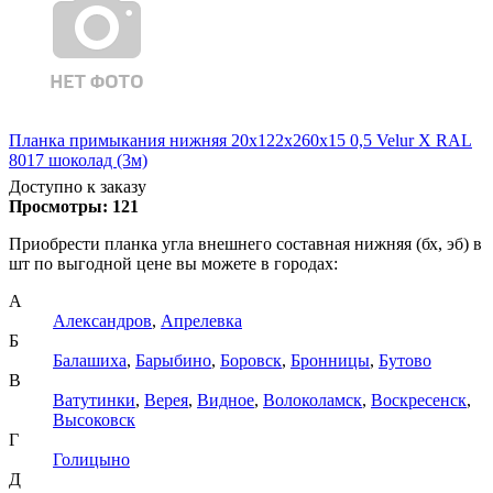
Планка примыкания нижняя 20х122х260х15 0,5 Velur X RAL
8017 шоколад (3м)
Доступно к заказу
Просмотры:
121
Приобрести планка угла внешнего составная нижняя (бх, эб) в
шт по выгодной цене вы можете в городах:
А
Александров
,
Апрелевка
Б
Балашиха
,
Барыбино
,
Боровск
,
Бронницы
,
Бутово
В
Ватутинки
,
Верея
,
Видное
,
Волоколамск
,
Воскресенск
,
Высоковск
Г
Голицыно
Д