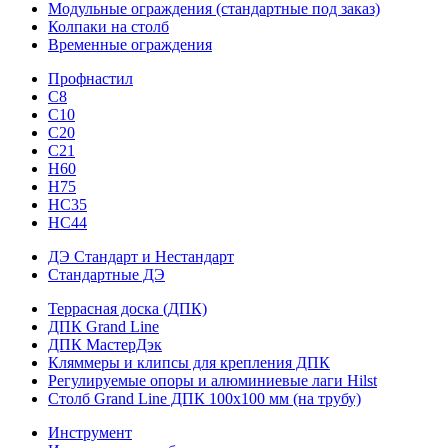
Модульные ограждения (стандартные под заказ)
Колпаки на столб
Временные ограждения
Профнастил
С8
С10
С20
С21
H60
H75
HС35
НС44
ДЭ Стандарт и Нестандарт
Стандартные ДЭ
Террасная доска (ДПК)
ДПК Grand Line
ДПК МастерДэк
Кляммеры и клипсы для крепления ДПК
Регулируемые опоры и алюминиевые лаги Hilst
Столб Grand Line ДПК 100х100 мм (на трубу)
Инструмент