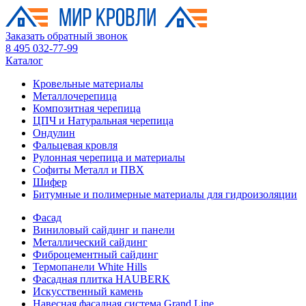
Заказать обратный звонок
8 495 032-77-99
Каталог
Кровельные материалы
Металлочерепица
Композитная черепица
ЦПЧ и Натуральная черепица
Ондулин
Фальцевая кровля
Рулонная черепица и материалы
Софиты Металл и ПВХ
Шифер
Битумные и полимерные материалы для гидроизоляции
Фасад
Виниловый сайдинг и панели
Металлический сайдинг
Фиброцементный сайдинг
Термопанели White Hills
Фасадная плитка HAUBERK
Искусственный камень
Навесная фасадная система Grand Line