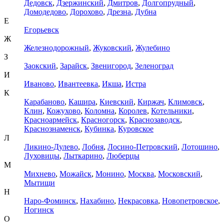
Дедовск
,
Дзержинский
,
Дмитров
,
Долгопрудный
,
Домодедово
,
Дорохово
,
Дрезна
,
Дубна
Е
Егорьевск
Ж
Железнодорожный
,
Жуковский
,
Жулебино
З
Заокский
,
Зарайск
,
Звенигород
,
Зеленоград
И
Иваново
,
Ивантеевка
,
Икша
,
Истра
К
Карабаново
,
Кашира
,
Киевский
,
Киржач
,
Климовск
,
Клин
,
Кожухово
,
Коломна
,
Королев
,
Котельники
,
Красноармейск
,
Красногорск
,
Краснозаводск
,
Краснознаменск
,
Кубинка
,
Куровское
Л
Ликино-Дулево
,
Лобня
,
Лосино-Петровский
,
Лотошино
,
Луховицы
,
Лыткарино
,
Люберцы
М
Михнево
,
Можайск
,
Монино
,
Москва
,
Московский
,
Мытищи
Н
Наро-Фоминск
,
Нахабино
,
Некрасовка
,
Новопетровское
,
Ногинск
О