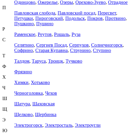
Одинцово
,
Ожерелье
,
Озеры
,
Орехово-Зуево
,
Отрадное
П
Павловская слобода
,
Павловский посад
,
Пересвет
,
Петушки
,
Пироговский
,
Подольск
,
Покров
,
Протвино
,
Пушкино
,
Пущино
Р
Раменское
,
Реутов
,
Рошаль
,
Руза
С
Селятино
,
Сергиев Посад
,
Серпухов
,
Солнечногорск
,
Софрино
,
Старая Купавна
,
Струнино
,
Ступино
Т
Талдом
,
Таруса
,
Троицк
,
Тучково
Ф
Фрязино
Х
Химки
,
Хотьково
Ч
Черноголовка
,
Чехов
Ш
Шатура
,
Шаховская
Щ
Щелково
,
Щербинка
Э
Электрогорск
,
Электросталь
,
Электроугли
Ю