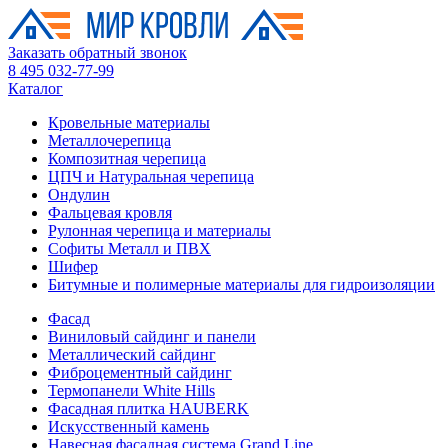
Заказать обратный звонок
8 495 032-77-99
Каталог
Кровельные материалы
Металлочерепица
Композитная черепица
ЦПЧ и Натуральная черепица
Ондулин
Фальцевая кровля
Рулонная черепица и материалы
Софиты Металл и ПВХ
Шифер
Битумные и полимерные материалы для гидроизоляции
Фасад
Виниловый сайдинг и панели
Металлический сайдинг
Фиброцементный сайдинг
Термопанели White Hills
Фасадная плитка HAUBERK
Искусственный камень
Навесная фасадная система Grand Line