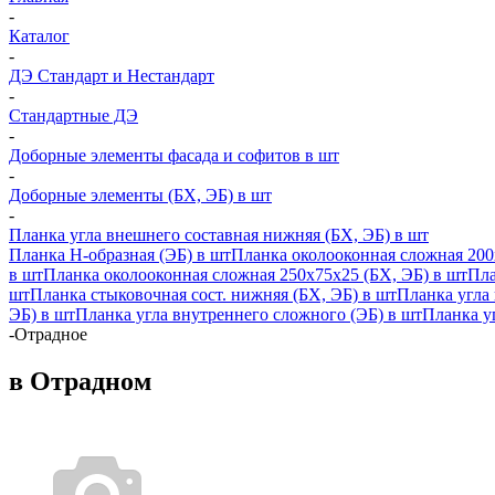
-
Каталог
-
ДЭ Стандарт и Нестандарт
-
Стандартные ДЭ
-
Доборные элементы фасада и софитов в шт
-
Доборные элементы (БХ, ЭБ) в шт
-
Планка угла внешнего составная нижняя (БХ, ЭБ) в шт
Планка H-образная (ЭБ) в шт
Планка околооконная сложная 200
в шт
Планка околооконная сложная 250х75х25 (БХ, ЭБ) в шт
Пла
шт
Планка стыковочная сост. нижняя (БХ, ЭБ) в шт
Планка угла
ЭБ) в шт
Планка угла внутреннего сложного (ЭБ) в шт
Планка уг
-
Отрадное
в Отрадном