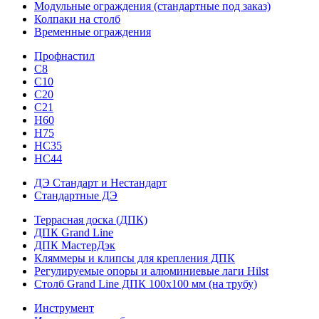
Модульные ограждения (стандартные под заказ)
Колпаки на столб
Временные ограждения
Профнастил
С8
С10
С20
С21
H60
H75
HС35
НС44
ДЭ Стандарт и Нестандарт
Стандартные ДЭ
Террасная доска (ДПК)
ДПК Grand Line
ДПК МастерДэк
Кляммеры и клипсы для крепления ДПК
Регулируемые опоры и алюминиевые лаги Hilst
Столб Grand Line ДПК 100х100 мм (на трубу)
Инструмент