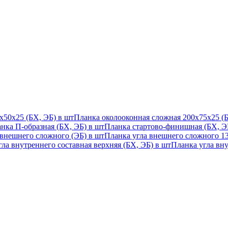
х50х25 (БХ, ЭБ) в шт
Планка околооконная сложная 200х75х25 (Б
нка П-образная (БХ, ЭБ) в шт
Планка стартово-финишная (БХ, ЭБ
 внешнего сложного (ЭБ) в шт
Планка угла внешнего сложного 135
ла внутреннего составная верхняя (БХ, ЭБ) в шт
Планка угла вну