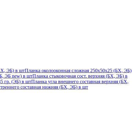
Х, ЭБ) в шт
Планка околооконная сложная 250х50х25 (БХ, ЭБ)
, ЭБ new) в шт
Планка стыковочная сост. верхняя (БХ, ЭБ) в
 гр. (ЭБ) в шт
Планка угла внешнего составная верхняя (БХ,
треннего составная нижняя (БХ, ЭБ) в шт