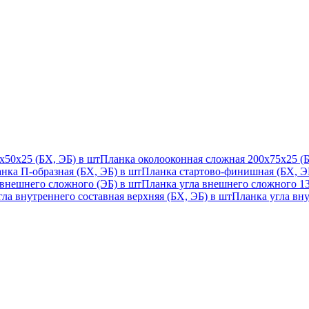
х50х25 (БХ, ЭБ) в шт
Планка околооконная сложная 200х75х25 (Б
нка П-образная (БХ, ЭБ) в шт
Планка стартово-финишная (БХ, ЭБ
 внешнего сложного (ЭБ) в шт
Планка угла внешнего сложного 135
ла внутреннего составная верхняя (БХ, ЭБ) в шт
Планка угла вну