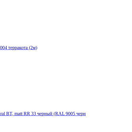
004 терракота (2м)
ral BT, matt RR 33 черный (RAL 9005 черн