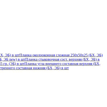
Х, ЭБ) в шт
Планка околооконная сложная 250х50х25 (БХ, ЭБ)
, ЭБ new) в шт
Планка стыковочная сост. верхняя (БХ, ЭБ) в
 гр. (ЭБ) в шт
Планка угла внешнего составная верхняя (БХ,
треннего составная нижняя (БХ, ЭБ) в шт