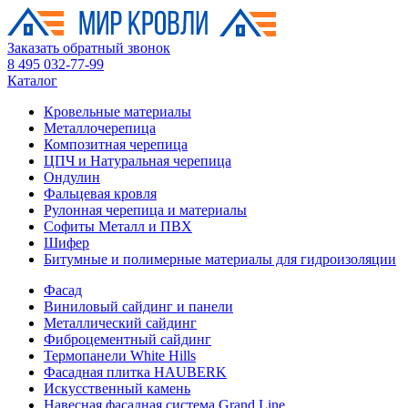
Заказать обратный звонок
8 495 032-77-99
Каталог
Кровельные материалы
Металлочерепица
Композитная черепица
ЦПЧ и Натуральная черепица
Ондулин
Фальцевая кровля
Рулонная черепица и материалы
Софиты Металл и ПВХ
Шифер
Битумные и полимерные материалы для гидроизоляции
Фасад
Виниловый сайдинг и панели
Металлический сайдинг
Фиброцементный сайдинг
Термопанели White Hills
Фасадная плитка HAUBERK
Искусственный камень
Навесная фасадная система Grand Line