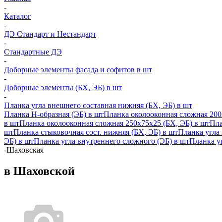
-
Каталог
-
ДЭ Стандарт и Нестандарт
-
Стандартные ДЭ
-
Доборные элементы фасада и софитов в шт
-
Доборные элементы (БХ, ЭБ) в шт
-
Планка угла внешнего составная нижняя (БХ, ЭБ) в шт
Планка H-образная (ЭБ) в шт
Планка околооконная сложная 200
в шт
Планка околооконная сложная 250х75х25 (БХ, ЭБ) в шт
Пла
шт
Планка стыковочная сост. нижняя (БХ, ЭБ) в шт
Планка угла
ЭБ) в шт
Планка угла внутреннего сложного (ЭБ) в шт
Планка уг
-
Шаховская
в Шаховской