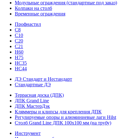
Модульные ограждения (стандартные под заказ)
Колпаки на столб
Временные ограждения
Профнастил
С8
С10
С20
С21
H60
H75
HС35
НС44
ДЭ Стандарт и Нестандарт
Стандартные ДЭ
Террасная доска (ДПК)
ДПК Grand Line
ДПК МастерДэк
Кляммеры и клипсы для крепления ДПК
Регулируемые опоры и алюминиевые лаги Hilst
Столб Grand Line ДПК 100х100 мм (на трубу)
Инструмент