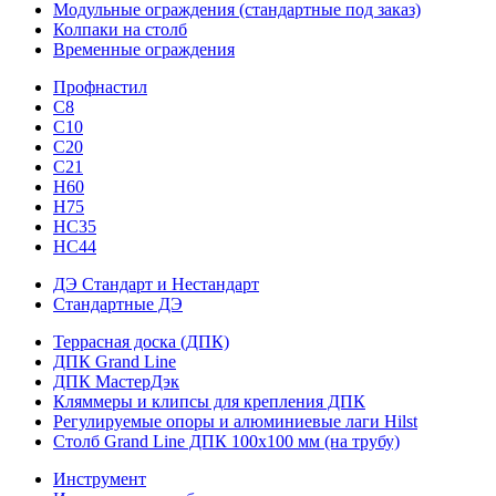
Модульные ограждения (стандартные под заказ)
Колпаки на столб
Временные ограждения
Профнастил
С8
С10
С20
С21
H60
H75
HС35
НС44
ДЭ Стандарт и Нестандарт
Стандартные ДЭ
Террасная доска (ДПК)
ДПК Grand Line
ДПК МастерДэк
Кляммеры и клипсы для крепления ДПК
Регулируемые опоры и алюминиевые лаги Hilst
Столб Grand Line ДПК 100х100 мм (на трубу)
Инструмент