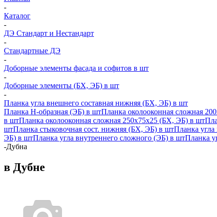
-
Каталог
-
ДЭ Стандарт и Нестандарт
-
Стандартные ДЭ
-
Доборные элементы фасада и софитов в шт
-
Доборные элементы (БХ, ЭБ) в шт
-
Планка угла внешнего составная нижняя (БХ, ЭБ) в шт
Планка H-образная (ЭБ) в шт
Планка околооконная сложная 200
в шт
Планка околооконная сложная 250х75х25 (БХ, ЭБ) в шт
Пла
шт
Планка стыковочная сост. нижняя (БХ, ЭБ) в шт
Планка угла
ЭБ) в шт
Планка угла внутреннего сложного (ЭБ) в шт
Планка уг
-
Дубна
в Дубне