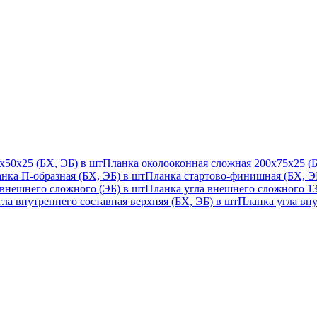
х50х25 (БХ, ЭБ) в шт
Планка околооконная сложная 200х75х25 (Б
нка П-образная (БХ, ЭБ) в шт
Планка стартово-финишная (БХ, ЭБ
 внешнего сложного (ЭБ) в шт
Планка угла внешнего сложного 135
ла внутреннего составная верхняя (БХ, ЭБ) в шт
Планка угла вну