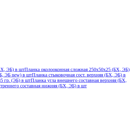
Х, ЭБ) в шт
Планка околооконная сложная 250х50х25 (БХ, ЭБ)
, ЭБ new) в шт
Планка стыковочная сост. верхняя (БХ, ЭБ) в
 гр. (ЭБ) в шт
Планка угла внешнего составная верхняя (БХ,
треннего составная нижняя (БХ, ЭБ) в шт