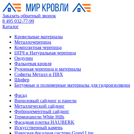
Заказать обратный звонок
8 495 032-77-99
Каталог
Кровельные материалы
Металлочерепица
Композитная черепица
ЦПЧ и Натуральная черепица
Ондулин
Фальцевая кровля
Рулонная черепица и материалы
Софиты Металл и ПВХ
Шифер
Битумные и полимерные материалы для гидроизоляции
Фасад
Виниловый сайдинг и панели
Металлический сайдинг
Фиброцементный сайдинг
Термопанели White Hills
Фасадная плитка HAUBERK
Искусственный камень
Навесная фасадная система Grand Line