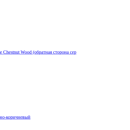
te Chestnut Wood (обратная сторона сер
мно-коричневый