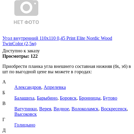
Угол внутренний 110х110 0,45 Print Elite Nordic Wood
TwinColor (2,5м)
Доступно к заказу
Просмотры:
122
Приобрести планка угла внешнего составная нижняя (бх, эб) в
шт по выгодной цене вы можете в городах:
А
Александров
,
Апрелевка
Б
Балашиха
,
Барыбино
,
Боровск
,
Бронницы
,
Бутово
В
Ватутинки
,
Верея
,
Видное
,
Волоколамск
,
Воскресенск
,
Высоковск
Г
Голицыно
Д