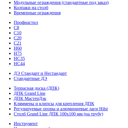
Модульные ограждения (стандартные под заказ)
Колпаки на столб
Временные ограждения
Профнастил
С8
С10
С20
С21
H60
H75
HС35
НС44
ДЭ Стандарт и Нестандарт
Стандартные ДЭ
Террасная доска (ДПК)
ДПК Grand Line
ДПК МастерДэк
Кляммеры и клипсы для крепления ДПК
Регулируемые опоры и алюминиевые лаги Hilst
Столб Grand Line ДПК 100х100 мм (на трубу)
Инструмент