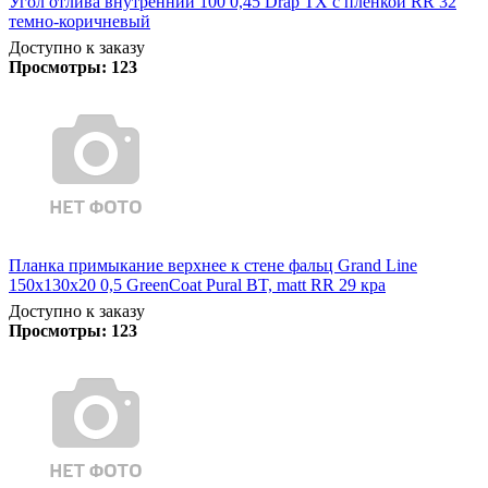
Угол отлива внутренний 100 0,45 Drap TX с пленкой RR 32
темно-коричневый
Доступно к заказу
Просмотры:
123
Планка примыкание верхнее к стене фальц Grand Line
150х130х20 0,5 GreenCoat Pural BT, matt RR 29 кра
Доступно к заказу
Просмотры:
123