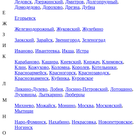
Дедовск
,
Дзержинский
,
Дмитров
,
Долгопрудный
,
Домодедово
,
Дорохово
,
Дрезна
,
Дубна
Е
Егорьевск
Ж
Железнодорожный
,
Жуковский
,
Жулебино
З
Заокский
,
Зарайск
,
Звенигород
,
Зеленоград
И
Иваново
,
Ивантеевка
,
Икша
,
Истра
К
Карабаново
,
Кашира
,
Киевский
,
Киржач
,
Климовск
,
Клин
,
Кожухово
,
Коломна
,
Королев
,
Котельники
,
Красноармейск
,
Красногорск
,
Краснозаводск
,
Краснознаменск
,
Кубинка
,
Куровское
Л
Ликино-Дулево
,
Лобня
,
Лосино-Петровский
,
Лотошино
,
Луховицы
,
Лыткарино
,
Люберцы
М
Михнево
,
Можайск
,
Монино
,
Москва
,
Московский
,
Мытищи
Н
Наро-Фоминск
,
Нахабино
,
Некрасовка
,
Новопетровское
,
Ногинск
О