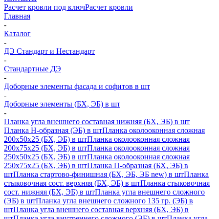
Расчет кровли под ключ
Расчет кровли
Главная
-
Каталог
-
ДЭ Стандарт и Нестандарт
-
Стандартные ДЭ
-
Доборные элементы фасада и софитов в шт
-
Доборные элементы (БХ, ЭБ) в шт
-
Планка угла внешнего составная нижняя (БХ, ЭБ) в шт
Планка H-образная (ЭБ) в шт
Планка околооконная сложная
200х50х25 (БХ, ЭБ) в шт
Планка околооконная сложная
200х75х25 (БХ, ЭБ) в шт
Планка околооконная сложная
250х50х25 (БХ, ЭБ) в шт
Планка околооконная сложная
250х75х25 (БХ, ЭБ) в шт
Планка П-образная (БХ, ЭБ) в
шт
Планка стартово-финишная (БХ, ЭБ, ЭБ new) в шт
Планка
стыковочная сост. верхняя (БХ, ЭБ) в шт
Планка стыковочная
сост. нижняя (БХ, ЭБ) в шт
Планка угла внешнего сложного
(ЭБ) в шт
Планка угла внешнего сложного 135 гр. (ЭБ) в
шт
Планка угла внешнего составная верхняя (БХ, ЭБ) в
шт
Планка угла внутреннего сложного (ЭБ) в шт
Планка угла