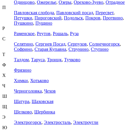
Одинцово
,
Ожерелье
,
Озеры
,
Орехово-Зуево
,
Отрадное
П
Павловская слобода
,
Павловский посад
,
Пересвет
,
Петушки
,
Пироговский
,
Подольск
,
Покров
,
Протвино
,
Пушкино
,
Пущино
Р
Раменское
,
Реутов
,
Рошаль
,
Руза
С
Селятино
,
Сергиев Посад
,
Серпухов
,
Солнечногорск
,
Софрино
,
Старая Купавна
,
Струнино
,
Ступино
Т
Талдом
,
Таруса
,
Троицк
,
Тучково
Ф
Фрязино
Х
Химки
,
Хотьково
Ч
Черноголовка
,
Чехов
Ш
Шатура
,
Шаховская
Щ
Щелково
,
Щербинка
Э
Электрогорск
,
Электросталь
,
Электроугли
Ю