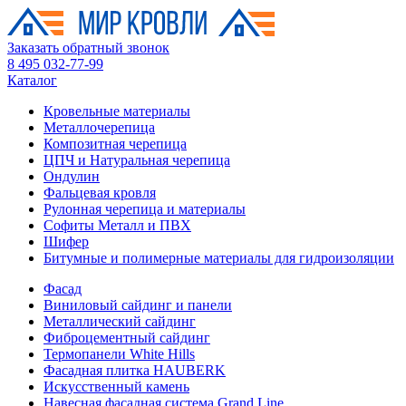
Заказать обратный звонок
8 495 032-77-99
Каталог
Кровельные материалы
Металлочерепица
Композитная черепица
ЦПЧ и Натуральная черепица
Ондулин
Фальцевая кровля
Рулонная черепица и материалы
Софиты Металл и ПВХ
Шифер
Битумные и полимерные материалы для гидроизоляции
Фасад
Виниловый сайдинг и панели
Металлический сайдинг
Фиброцементный сайдинг
Термопанели White Hills
Фасадная плитка HAUBERK
Искусственный камень
Навесная фасадная система Grand Line