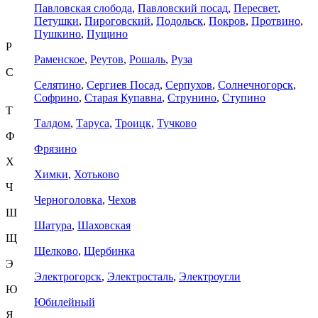
Павловская слобода
,
Павловский посад
,
Пересвет
,
Петушки
,
Пироговский
,
Подольск
,
Покров
,
Протвино
,
Пушкино
,
Пущино
Р
Раменское
,
Реутов
,
Рошаль
,
Руза
С
Селятино
,
Сергиев Посад
,
Серпухов
,
Солнечногорск
,
Софрино
,
Старая Купавна
,
Струнино
,
Ступино
Т
Талдом
,
Таруса
,
Троицк
,
Тучково
Ф
Фрязино
Х
Химки
,
Хотьково
Ч
Черноголовка
,
Чехов
Ш
Шатура
,
Шаховская
Щ
Щелково
,
Щербинка
Э
Электрогорск
,
Электросталь
,
Электроугли
Ю
Юбилейный
Я