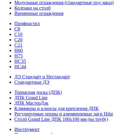
Модульные ограждения (стандартные под заказ)
Колпаки на столб
Временные ограждения
Профнастил
С8
С10
С20
С21
H60
H75
HС35
НС44
ДЭ Стандарт и Нестандарт
Стандартные ДЭ
Террасная доска (ДПК)
ДПК Grand Line
ДПК МастерДэк
Кляммеры и клипсы для крепления ДПК
Регулируемые опоры и алюминиевые лаги Hilst
Столб Grand Line ДПК 100х100 мм (на трубу)
Инструмент