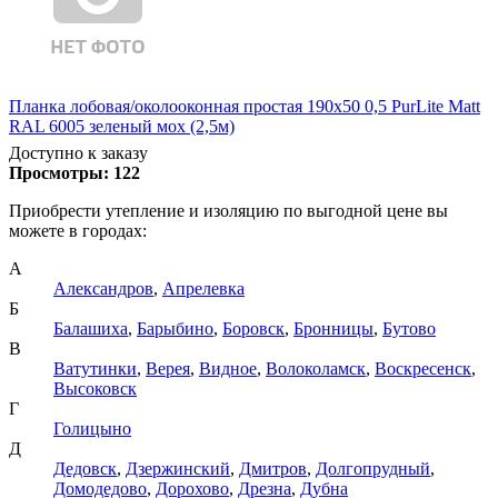
Планка лобовая/околооконная простая 190х50 0,5 PurLite Matt
RAL 6005 зеленый мох (2,5м)
Доступно к заказу
Просмотры:
122
Приобрести утепление и изоляцию по выгодной цене вы
можете в городах:
А
Александров
,
Апрелевка
Б
Балашиха
,
Барыбино
,
Боровск
,
Бронницы
,
Бутово
В
Ватутинки
,
Верея
,
Видное
,
Волоколамск
,
Воскресенск
,
Высоковск
Г
Голицыно
Д
Дедовск
,
Дзержинский
,
Дмитров
,
Долгопрудный
,
Домодедово
,
Дорохово
,
Дрезна
,
Дубна