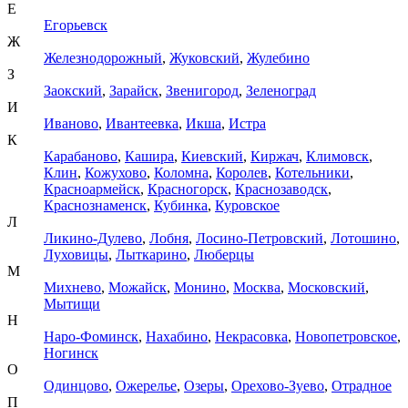
Е
Егорьевск
Ж
Железнодорожный
,
Жуковский
,
Жулебино
З
Заокский
,
Зарайск
,
Звенигород
,
Зеленоград
И
Иваново
,
Ивантеевка
,
Икша
,
Истра
К
Карабаново
,
Кашира
,
Киевский
,
Киржач
,
Климовск
,
Клин
,
Кожухово
,
Коломна
,
Королев
,
Котельники
,
Красноармейск
,
Красногорск
,
Краснозаводск
,
Краснознаменск
,
Кубинка
,
Куровское
Л
Ликино-Дулево
,
Лобня
,
Лосино-Петровский
,
Лотошино
,
Луховицы
,
Лыткарино
,
Люберцы
М
Михнево
,
Можайск
,
Монино
,
Москва
,
Московский
,
Мытищи
Н
Наро-Фоминск
,
Нахабино
,
Некрасовка
,
Новопетровское
,
Ногинск
О
Одинцово
,
Ожерелье
,
Озеры
,
Орехово-Зуево
,
Отрадное
П