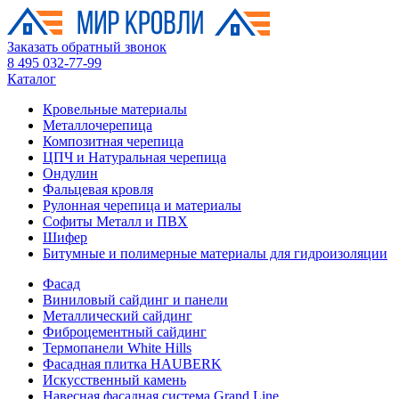
Заказать обратный звонок
8 495 032-77-99
Каталог
Кровельные материалы
Металлочерепица
Композитная черепица
ЦПЧ и Натуральная черепица
Ондулин
Фальцевая кровля
Рулонная черепица и материалы
Софиты Металл и ПВХ
Шифер
Битумные и полимерные материалы для гидроизоляции
Фасад
Виниловый сайдинг и панели
Металлический сайдинг
Фиброцементный сайдинг
Термопанели White Hills
Фасадная плитка HAUBERK
Искусственный камень
Навесная фасадная система Grand Line