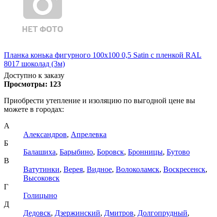
Планка конька фигурного 100x100 0,5 Satin с пленкой RAL
8017 шоколад (3м)
Доступно к заказу
Просмотры:
123
Приобрести утепление и изоляцию по выгодной цене вы
можете в городах:
А
Александров
,
Апрелевка
Б
Балашиха
,
Барыбино
,
Боровск
,
Бронницы
,
Бутово
В
Ватутинки
,
Верея
,
Видное
,
Волоколамск
,
Воскресенск
,
Высоковск
Г
Голицыно
Д
Дедовск
,
Дзержинский
,
Дмитров
,
Долгопрудный
,