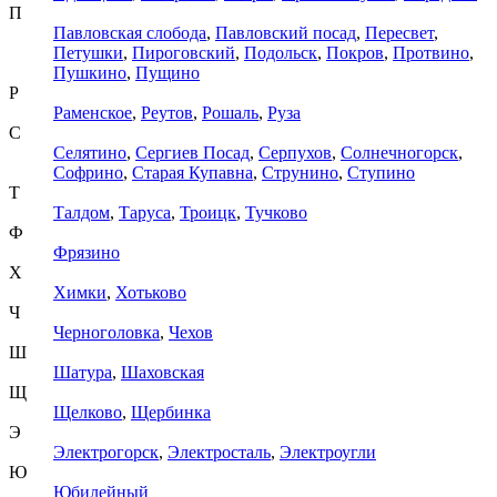
П
Павловская слобода
,
Павловский посад
,
Пересвет
,
Петушки
,
Пироговский
,
Подольск
,
Покров
,
Протвино
,
Пушкино
,
Пущино
Р
Раменское
,
Реутов
,
Рошаль
,
Руза
С
Селятино
,
Сергиев Посад
,
Серпухов
,
Солнечногорск
,
Софрино
,
Старая Купавна
,
Струнино
,
Ступино
Т
Талдом
,
Таруса
,
Троицк
,
Тучково
Ф
Фрязино
Х
Химки
,
Хотьково
Ч
Черноголовка
,
Чехов
Ш
Шатура
,
Шаховская
Щ
Щелково
,
Щербинка
Э
Электрогорск
,
Электросталь
,
Электроугли
Ю
Юбилейный