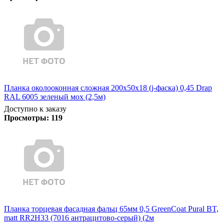
Планка околооконная сложная 200х50х18 (j-фаска) 0,45 Drap
RAL 6005 зеленый мох (2,5м)
Доступно к заказу
Просмотры:
119
Планка торцевая фасадная фальц 65мм 0,5 GreenCoat Pural BT,
matt RR2H33 (7016 антрацитово-серый) (2м