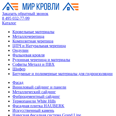
Заказать обратный звонок
8 495 032-77-99
Каталог
Кровельные материалы
Металлочерепица
Композитная черепица
ЦПЧ и Натуральная черепица
Ондулин
Фальцевая кровля
Рулонная черепица и материалы
Софиты Металл и ПВХ
Шифер
Битумные и полимерные материалы для гидроизоляции
Фасад
Виниловый сайдинг и панели
Металлический сайдинг
Фиброцементный сайдинг
Термопанели White Hills
Фасадная плитка HAUBERK
Искусственный камень
Навесная фасадная система Grand Line