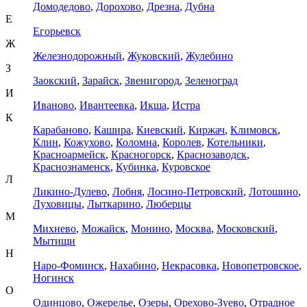
Домодедово
,
Дорохово
,
Дрезна
,
Дубна
Е
Егорьевск
Ж
Железнодорожный
,
Жуковский
,
Жулебино
З
Заокский
,
Зарайск
,
Звенигород
,
Зеленоград
И
Иваново
,
Ивантеевка
,
Икша
,
Истра
К
Карабаново
,
Кашира
,
Киевский
,
Киржач
,
Климовск
,
Клин
,
Кожухово
,
Коломна
,
Королев
,
Котельники
,
Красноармейск
,
Красногорск
,
Краснозаводск
,
Краснознаменск
,
Кубинка
,
Куровское
Л
Ликино-Дулево
,
Лобня
,
Лосино-Петровский
,
Лотошино
,
Луховицы
,
Лыткарино
,
Люберцы
М
Михнево
,
Можайск
,
Монино
,
Москва
,
Московский
,
Мытищи
Н
Наро-Фоминск
,
Нахабино
,
Некрасовка
,
Новопетровское
,
Ногинск
О
Одинцово
,
Ожерелье
,
Озеры
,
Орехово-Зуево
,
Отрадное