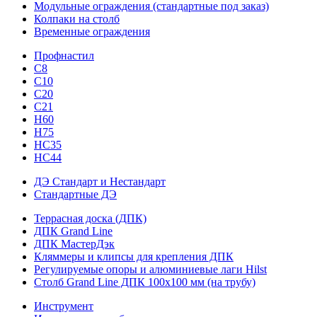
Модульные ограждения (стандартные под заказ)
Колпаки на столб
Временные ограждения
Профнастил
С8
С10
С20
С21
H60
H75
HС35
НС44
ДЭ Стандарт и Нестандарт
Стандартные ДЭ
Террасная доска (ДПК)
ДПК Grand Line
ДПК МастерДэк
Кляммеры и клипсы для крепления ДПК
Регулируемые опоры и алюминиевые лаги Hilst
Столб Grand Line ДПК 100х100 мм (на трубу)
Инструмент