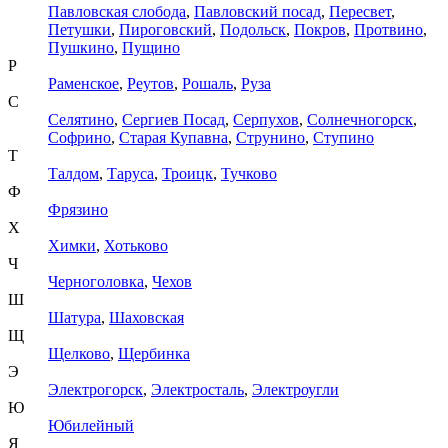
Павловская слобода
,
Павловский посад
,
Пересвет
,
Петушки
,
Пироговский
,
Подольск
,
Покров
,
Протвино
,
Пушкино
,
Пущино
Р
Раменское
,
Реутов
,
Рошаль
,
Руза
С
Селятино
,
Сергиев Посад
,
Серпухов
,
Солнечногорск
,
Софрино
,
Старая Купавна
,
Струнино
,
Ступино
Т
Талдом
,
Таруса
,
Троицк
,
Тучково
Ф
Фрязино
Х
Химки
,
Хотьково
Ч
Черноголовка
,
Чехов
Ш
Шатура
,
Шаховская
Щ
Щелково
,
Щербинка
Э
Электрогорск
,
Электросталь
,
Электроугли
Ю
Юбилейный
Я