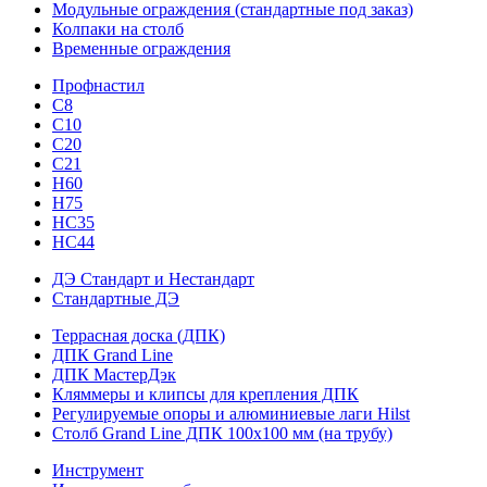
Модульные ограждения (стандартные под заказ)
Колпаки на столб
Временные ограждения
Профнастил
С8
С10
С20
С21
H60
H75
HС35
НС44
ДЭ Стандарт и Нестандарт
Стандартные ДЭ
Террасная доска (ДПК)
ДПК Grand Line
ДПК МастерДэк
Кляммеры и клипсы для крепления ДПК
Регулируемые опоры и алюминиевые лаги Hilst
Столб Grand Line ДПК 100х100 мм (на трубу)
Инструмент