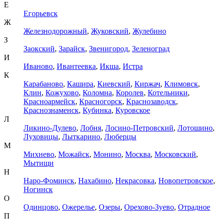
Е
Егорьевск
Ж
Железнодорожный
,
Жуковский
,
Жулебино
З
Заокский
,
Зарайск
,
Звенигород
,
Зеленоград
И
Иваново
,
Ивантеевка
,
Икша
,
Истра
К
Карабаново
,
Кашира
,
Киевский
,
Киржач
,
Климовск
,
Клин
,
Кожухово
,
Коломна
,
Королев
,
Котельники
,
Красноармейск
,
Красногорск
,
Краснозаводск
,
Краснознаменск
,
Кубинка
,
Куровское
Л
Ликино-Дулево
,
Лобня
,
Лосино-Петровский
,
Лотошино
,
Луховицы
,
Лыткарино
,
Люберцы
М
Михнево
,
Можайск
,
Монино
,
Москва
,
Московский
,
Мытищи
Н
Наро-Фоминск
,
Нахабино
,
Некрасовка
,
Новопетровское
,
Ногинск
О
Одинцово
,
Ожерелье
,
Озеры
,
Орехово-Зуево
,
Отрадное
П