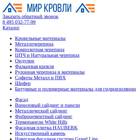
Заказать обратный звонок
8 495 032-77-99
Каталог
Кровельные материалы
Металлочерепица
Композитная черепица
ЦПЧ и Натуральная черепица
Ондулин
Фальцевая кровля
Рулонная черепица и материалы
Софиты Металл и ПВХ
Шифер
Битумные и полимерные материалы для гидроизоляции
Фасад
Виниловый сайдинг и панели
Металлический сайдинг
Фиброцементный сайдинг
Термопанели White Hills
Фасадная плитка HAUBERK
Искусственный камень
Навесная фасадная система Grand Line