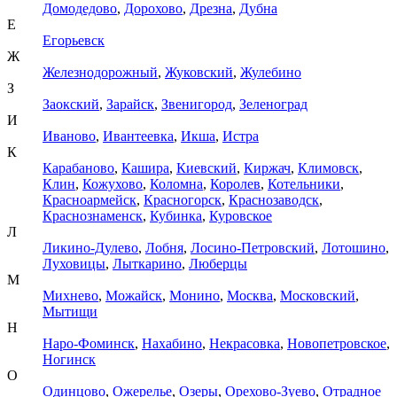
Домодедово
,
Дорохово
,
Дрезна
,
Дубна
Е
Егорьевск
Ж
Железнодорожный
,
Жуковский
,
Жулебино
З
Заокский
,
Зарайск
,
Звенигород
,
Зеленоград
И
Иваново
,
Ивантеевка
,
Икша
,
Истра
К
Карабаново
,
Кашира
,
Киевский
,
Киржач
,
Климовск
,
Клин
,
Кожухово
,
Коломна
,
Королев
,
Котельники
,
Красноармейск
,
Красногорск
,
Краснозаводск
,
Краснознаменск
,
Кубинка
,
Куровское
Л
Ликино-Дулево
,
Лобня
,
Лосино-Петровский
,
Лотошино
,
Луховицы
,
Лыткарино
,
Люберцы
М
Михнево
,
Можайск
,
Монино
,
Москва
,
Московский
,
Мытищи
Н
Наро-Фоминск
,
Нахабино
,
Некрасовка
,
Новопетровское
,
Ногинск
О
Одинцово
,
Ожерелье
,
Озеры
,
Орехово-Зуево
,
Отрадное