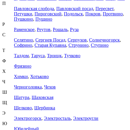
П
Павловская слобода
,
Павловский посад
,
Пересвет
,
Петушки
,
Пироговский
,
Подольск
,
Покров
,
Протвино
,
Пушкино
,
Пущино
Р
Раменское
,
Реутов
,
Рошаль
,
Руза
С
Селятино
,
Сергиев Посад
,
Серпухов
,
Солнечногорск
,
Софрино
,
Старая Купавна
,
Струнино
,
Ступино
Т
Талдом
,
Таруса
,
Троицк
,
Тучково
Ф
Фрязино
Х
Химки
,
Хотьково
Ч
Черноголовка
,
Чехов
Ш
Шатура
,
Шаховская
Щ
Щелково
,
Щербинка
Э
Электрогорск
,
Электросталь
,
Электроугли
Ю
Юбилейный