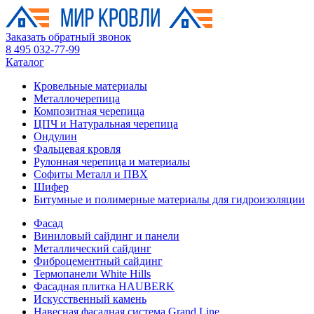
Заказать обратный звонок
8 495 032-77-99
Каталог
Кровельные материалы
Металлочерепица
Композитная черепица
ЦПЧ и Натуральная черепица
Ондулин
Фальцевая кровля
Рулонная черепица и материалы
Софиты Металл и ПВХ
Шифер
Битумные и полимерные материалы для гидроизоляции
Фасад
Виниловый сайдинг и панели
Металлический сайдинг
Фиброцементный сайдинг
Термопанели White Hills
Фасадная плитка HAUBERK
Искусственный камень
Навесная фасадная система Grand Line