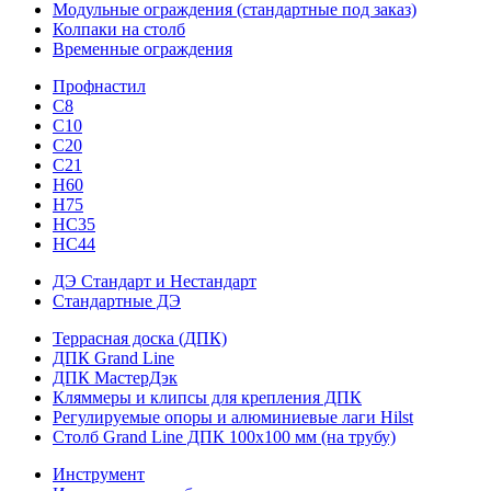
Модульные ограждения (стандартные под заказ)
Колпаки на столб
Временные ограждения
Профнастил
С8
С10
С20
С21
H60
H75
HС35
НС44
ДЭ Стандарт и Нестандарт
Стандартные ДЭ
Террасная доска (ДПК)
ДПК Grand Line
ДПК МастерДэк
Кляммеры и клипсы для крепления ДПК
Регулируемые опоры и алюминиевые лаги Hilst
Столб Grand Line ДПК 100х100 мм (на трубу)
Инструмент