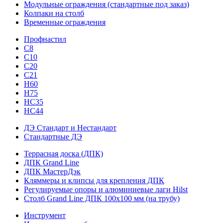
Модульные ограждения (стандартные под заказ)
Колпаки на столб
Временные ограждения
Профнастил
С8
С10
С20
С21
H60
H75
HС35
НС44
ДЭ Стандарт и Нестандарт
Стандартные ДЭ
Террасная доска (ДПК)
ДПК Grand Line
ДПК МастерДэк
Кляммеры и клипсы для крепления ДПК
Регулируемые опоры и алюминиевые лаги Hilst
Столб Grand Line ДПК 100х100 мм (на трубу)
Инструмент