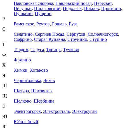
Павловская слобода
,
Павловский посад
,
Пересвет
,
Петушки
,
Пироговский
,
Подольск
,
Покров
,
Протвино
,
Пушкино
,
Пущино
Р
Раменское
,
Реутов
,
Рошаль
,
Руза
С
Селятино
,
Сергиев Посад
,
Серпухов
,
Солнечногорск
,
Софрино
,
Старая Купавна
,
Струнино
,
Ступино
Т
Талдом
,
Таруса
,
Троицк
,
Тучково
Ф
Фрязино
Х
Химки
,
Хотьково
Ч
Черноголовка
,
Чехов
Ш
Шатура
,
Шаховская
Щ
Щелково
,
Щербинка
Э
Электрогорск
,
Электросталь
,
Электроугли
Ю
Юбилейный
Я