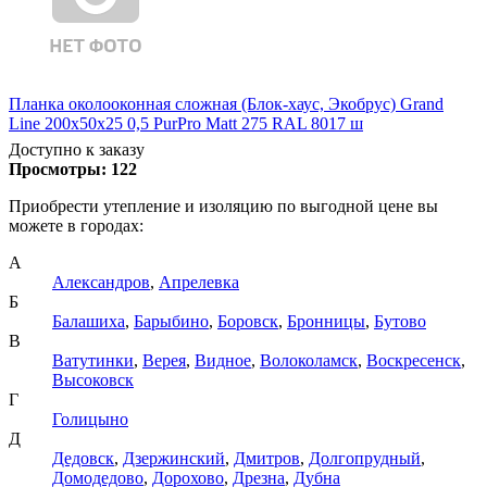
Планка околооконная сложная (Блок-хаус, Экобрус) Grand
Line 200х50х25 0,5 PurPro Matt 275 RAL 8017 ш
Доступно к заказу
Просмотры:
122
Приобрести утепление и изоляцию по выгодной цене вы
можете в городах:
А
Александров
,
Апрелевка
Б
Балашиха
,
Барыбино
,
Боровск
,
Бронницы
,
Бутово
В
Ватутинки
,
Верея
,
Видное
,
Волоколамск
,
Воскресенск
,
Высоковск
Г
Голицыно
Д
Дедовск
,
Дзержинский
,
Дмитров
,
Долгопрудный
,
Домодедово
,
Дорохово
,
Дрезна
,
Дубна