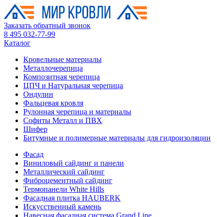
Заказать обратный звонок
8 495 032-77-99
Каталог
Кровельные материалы
Металлочерепица
Композитная черепица
ЦПЧ и Натуральная черепица
Ондулин
Фальцевая кровля
Рулонная черепица и материалы
Софиты Металл и ПВХ
Шифер
Битумные и полимерные материалы для гидроизоляции
Фасад
Виниловый сайдинг и панели
Металлический сайдинг
Фиброцементный сайдинг
Термопанели White Hills
Фасадная плитка HAUBERK
Искусственный камень
Навесная фасадная система Grand Line