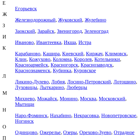
Е
Егорьевск
Ж
Железнодорожный
,
Жуковский
,
Жулебино
З
Заокский
,
Зарайск
,
Звенигород
,
Зеленоград
И
Иваново
,
Ивантеевка
,
Икша
,
Истра
К
Карабаново
,
Кашира
,
Киевский
,
Киржач
,
Климовск
,
Клин
,
Кожухово
,
Коломна
,
Королев
,
Котельники
,
Красноармейск
,
Красногорск
,
Краснозаводск
,
Краснознаменск
,
Кубинка
,
Куровское
Л
Ликино-Дулево
,
Лобня
,
Лосино-Петровский
,
Лотошино
,
Луховицы
,
Лыткарино
,
Люберцы
М
Михнево
,
Можайск
,
Монино
,
Москва
,
Московский
,
Мытищи
Н
Наро-Фоминск
,
Нахабино
,
Некрасовка
,
Новопетровское
,
Ногинск
О
Одинцово
,
Ожерелье
,
Озеры
,
Орехово-Зуево
,
Отрадное
П