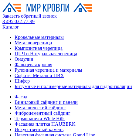
Заказать обратный звонок
8 495 032-77-99
Каталог
Кровельные материалы
Металлочерепица
Композитная черепица
ЦПЧ и Натуральная черепица
Ондулин
Фальцевая кровля
Рулонная черепица и материалы
Софиты Металл и ПВХ
Шифер
Битумные и полимерные материалы для гидроизоляции
Фасад
Виниловый сайдинг и панели
Металлический сайдинг
Фиброцементный сайдинг
Термопанели White Hills
Фасадная плитка HAUBERK
Искусственный камень
Навесная фасадная система Grand Line