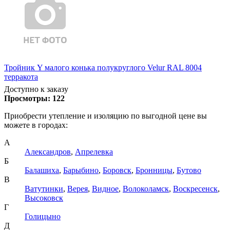
Тройник Y малого конька полукруглого Velur RAL 8004
терракота
Доступно к заказу
Просмотры:
122
Приобрести утепление и изоляцию по выгодной цене вы
можете в городах:
А
Александров
,
Апрелевка
Б
Балашиха
,
Барыбино
,
Боровск
,
Бронницы
,
Бутово
В
Ватутинки
,
Верея
,
Видное
,
Волоколамск
,
Воскресенск
,
Высоковск
Г
Голицыно
Д