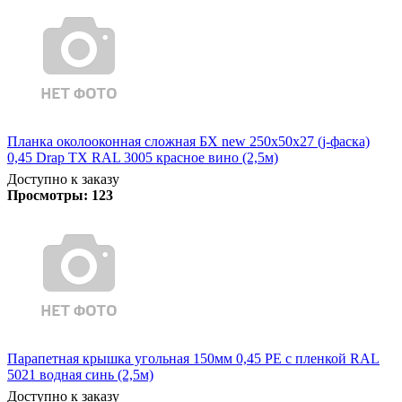
Планка околооконная сложная БХ new 250х50х27 (j-фаска)
0,45 Drap TX RAL 3005 красное вино (2,5м)
Доступно к заказу
Просмотры:
123
Парапетная крышка угольная 150мм 0,45 PE с пленкой RAL
5021 водная синь (2,5м)
Доступно к заказу