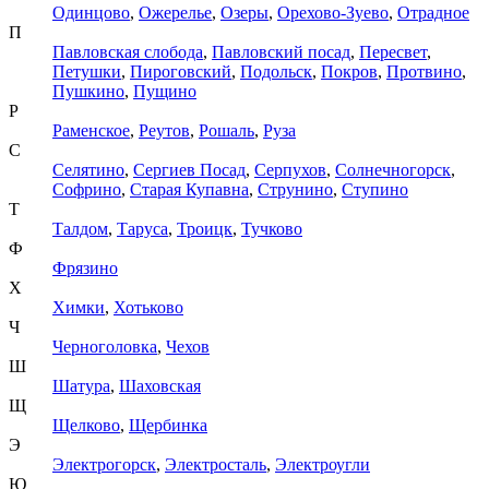
Одинцово
,
Ожерелье
,
Озеры
,
Орехово-Зуево
,
Отрадное
П
Павловская слобода
,
Павловский посад
,
Пересвет
,
Петушки
,
Пироговский
,
Подольск
,
Покров
,
Протвино
,
Пушкино
,
Пущино
Р
Раменское
,
Реутов
,
Рошаль
,
Руза
С
Селятино
,
Сергиев Посад
,
Серпухов
,
Солнечногорск
,
Софрино
,
Старая Купавна
,
Струнино
,
Ступино
Т
Талдом
,
Таруса
,
Троицк
,
Тучково
Ф
Фрязино
Х
Химки
,
Хотьково
Ч
Черноголовка
,
Чехов
Ш
Шатура
,
Шаховская
Щ
Щелково
,
Щербинка
Э
Электрогорск
,
Электросталь
,
Электроугли
Ю