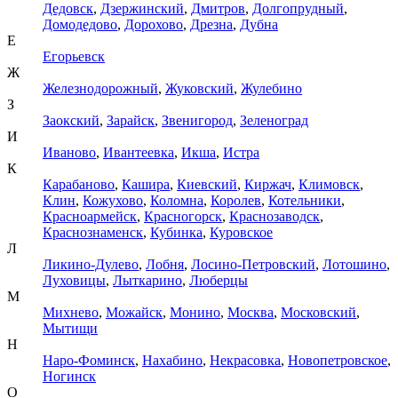
Дедовск
,
Дзержинский
,
Дмитров
,
Долгопрудный
,
Домодедово
,
Дорохово
,
Дрезна
,
Дубна
Е
Егорьевск
Ж
Железнодорожный
,
Жуковский
,
Жулебино
З
Заокский
,
Зарайск
,
Звенигород
,
Зеленоград
И
Иваново
,
Ивантеевка
,
Икша
,
Истра
К
Карабаново
,
Кашира
,
Киевский
,
Киржач
,
Климовск
,
Клин
,
Кожухово
,
Коломна
,
Королев
,
Котельники
,
Красноармейск
,
Красногорск
,
Краснозаводск
,
Краснознаменск
,
Кубинка
,
Куровское
Л
Ликино-Дулево
,
Лобня
,
Лосино-Петровский
,
Лотошино
,
Луховицы
,
Лыткарино
,
Люберцы
М
Михнево
,
Можайск
,
Монино
,
Москва
,
Московский
,
Мытищи
Н
Наро-Фоминск
,
Нахабино
,
Некрасовка
,
Новопетровское
,
Ногинск
О