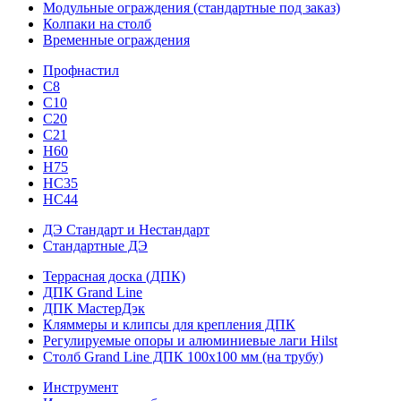
Модульные ограждения (стандартные под заказ)
Колпаки на столб
Временные ограждения
Профнастил
С8
С10
С20
С21
H60
H75
HС35
НС44
ДЭ Стандарт и Нестандарт
Стандартные ДЭ
Террасная доска (ДПК)
ДПК Grand Line
ДПК МастерДэк
Кляммеры и клипсы для крепления ДПК
Регулируемые опоры и алюминиевые лаги Hilst
Столб Grand Line ДПК 100х100 мм (на трубу)
Инструмент