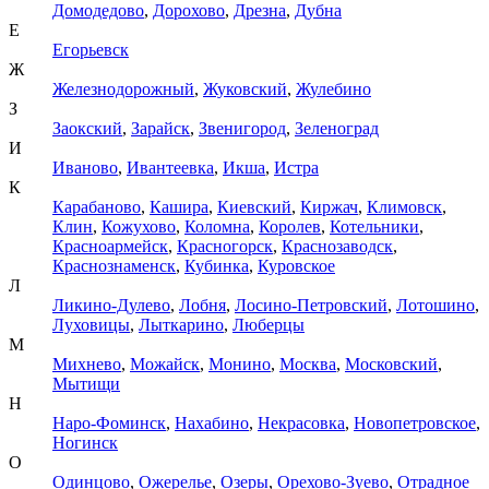
Домодедово
,
Дорохово
,
Дрезна
,
Дубна
Е
Егорьевск
Ж
Железнодорожный
,
Жуковский
,
Жулебино
З
Заокский
,
Зарайск
,
Звенигород
,
Зеленоград
И
Иваново
,
Ивантеевка
,
Икша
,
Истра
К
Карабаново
,
Кашира
,
Киевский
,
Киржач
,
Климовск
,
Клин
,
Кожухово
,
Коломна
,
Королев
,
Котельники
,
Красноармейск
,
Красногорск
,
Краснозаводск
,
Краснознаменск
,
Кубинка
,
Куровское
Л
Ликино-Дулево
,
Лобня
,
Лосино-Петровский
,
Лотошино
,
Луховицы
,
Лыткарино
,
Люберцы
М
Михнево
,
Можайск
,
Монино
,
Москва
,
Московский
,
Мытищи
Н
Наро-Фоминск
,
Нахабино
,
Некрасовка
,
Новопетровское
,
Ногинск
О
Одинцово
,
Ожерелье
,
Озеры
,
Орехово-Зуево
,
Отрадное