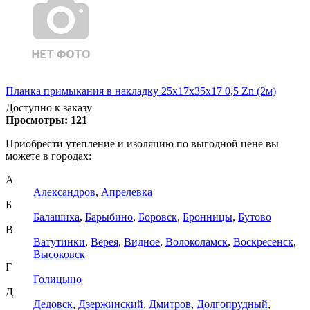
Планка примыкания в накладку 25х17х35х17 0,5 Zn (2м)
Доступно к заказу
Просмотры:
121
Приобрести утепление и изоляцию по выгодной цене вы
можете в городах:
А
Александров
,
Апрелевка
Б
Балашиха
,
Барыбино
,
Боровск
,
Бронницы
,
Бутово
В
Ватутинки
,
Верея
,
Видное
,
Волоколамск
,
Воскресенск
,
Высоковск
Г
Голицыно
Д
Дедовск
,
Дзержинский
,
Дмитров
,
Долгопрудный
,