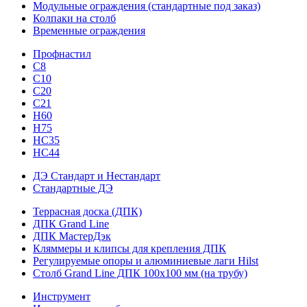
Модульные ограждения (стандартные под заказ)
Колпаки на столб
Временные ограждения
Профнастил
С8
С10
С20
С21
H60
H75
HС35
НС44
ДЭ Стандарт и Нестандарт
Стандартные ДЭ
Террасная доска (ДПК)
ДПК Grand Line
ДПК МастерДэк
Кляммеры и клипсы для крепления ДПК
Регулируемые опоры и алюминиевые лаги Hilst
Столб Grand Line ДПК 100х100 мм (на трубу)
Инструмент