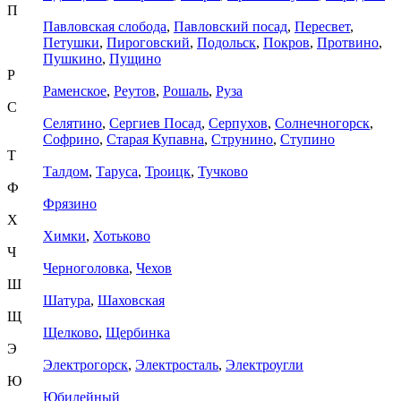
П
Павловская слобода
,
Павловский посад
,
Пересвет
,
Петушки
,
Пироговский
,
Подольск
,
Покров
,
Протвино
,
Пушкино
,
Пущино
Р
Раменское
,
Реутов
,
Рошаль
,
Руза
С
Селятино
,
Сергиев Посад
,
Серпухов
,
Солнечногорск
,
Софрино
,
Старая Купавна
,
Струнино
,
Ступино
Т
Талдом
,
Таруса
,
Троицк
,
Тучково
Ф
Фрязино
Х
Химки
,
Хотьково
Ч
Черноголовка
,
Чехов
Ш
Шатура
,
Шаховская
Щ
Щелково
,
Щербинка
Э
Электрогорск
,
Электросталь
,
Электроугли
Ю
Юбилейный