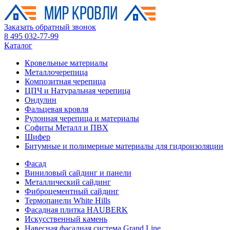
Заказать обратный звонок
8 495 032-77-99
Каталог
Кровельные материалы
Металлочерепица
Композитная черепица
ЦПЧ и Натуральная черепица
Ондулин
Фальцевая кровля
Рулонная черепица и материалы
Софиты Металл и ПВХ
Шифер
Битумные и полимерные материалы для гидроизоляции
Фасад
Виниловый сайдинг и панели
Металлический сайдинг
Фиброцементный сайдинг
Термопанели White Hills
Фасадная плитка HAUBERK
Искусственный камень
Навесная фасадная система Grand Line