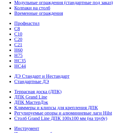
Модульные ограждения (стандартные под заказ)
Колпаки на столб
Временные ограждения
Профнастил
С8
С10
С20
С21
H60
H75
HС35
НС44
ДЭ Стандарт и Нестандарт
Стандартные ДЭ
Террасная доска (ДПК)
ДПК Grand Line
ДПК МастерДэк
Кляммеры и клипсы для крепления ДПК
Регулируемые опоры и алюминиевые лаги Hilst
Столб Grand Line ДПК 100х100 мм (на трубу)
Инструмент