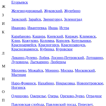
Егорьевск
Ж
Железнодорожный
,
Жуковский
,
Жулебино
З
Заокский
,
Зарайск
,
Звенигород
,
Зеленоград
И
Иваново
,
Ивантеевка
,
Икша
,
Истра
К
Карабаново
,
Кашира
,
Киевский
,
Киржач
,
Климовск
,
Клин
,
Кожухово
,
Коломна
,
Королев
,
Котельники
,
Красноармейск
,
Красногорск
,
Краснозаводск
,
Краснознаменск
,
Кубинка
,
Куровское
Л
Ликино-Дулево
,
Лобня
,
Лосино-Петровский
,
Лотошино
,
Луховицы
,
Лыткарино
,
Люберцы
М
Михнево
,
Можайск
,
Монино
,
Москва
,
Московский
,
Мытищи
Н
Наро-Фоминск
,
Нахабино
,
Некрасовка
,
Новопетровское
,
Ногинск
О
Одинцово
,
Ожерелье
,
Озеры
,
Орехово-Зуево
,
Отрадное
П
Павловская слобода
,
Павловский посад
,
Пересвет
,