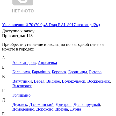
Угол внешний 70х70 0,45 Drap RAL 8017 шоколад (2м)
Доступно к заказу
Просмотры:
123
Приобрести утепление и изоляцию по выгодной цене вы
можете в городах:
А
Александров
,
Апрелевка
Б
Балашиха
,
Барыбино
,
Боровск
,
Бронницы
,
Бутово
В
Ватутинки
,
Верея
,
Видное
,
Волоколамск
,
Воскресенск
,
Высоковск
Г
Голицыно
Д
Дедовск
,
Дзержинский
,
Дмитров
,
Долгопрудный
,
Домодедово
,
Дорохово
,
Дрезна
,
Дубна
Е