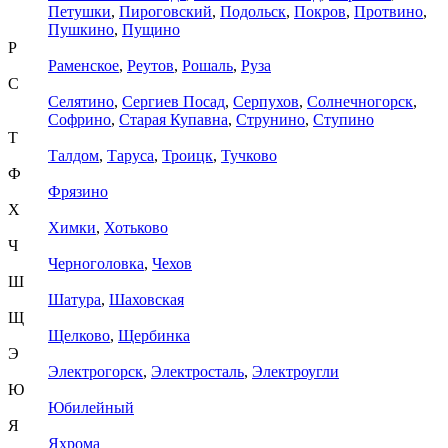
Петушки
,
Пироговский
,
Подольск
,
Покров
,
Протвино
,
Пушкино
,
Пущино
Р
Раменское
,
Реутов
,
Рошаль
,
Руза
С
Селятино
,
Сергиев Посад
,
Серпухов
,
Солнечногорск
,
Софрино
,
Старая Купавна
,
Струнино
,
Ступино
Т
Талдом
,
Таруса
,
Троицк
,
Тучково
Ф
Фрязино
Х
Химки
,
Хотьково
Ч
Черноголовка
,
Чехов
Ш
Шатура
,
Шаховская
Щ
Щелково
,
Щербинка
Э
Электрогорск
,
Электросталь
,
Электроугли
Ю
Юбилейный
Я
Яхрома