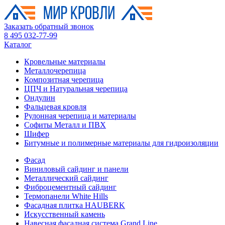
Заказать обратный звонок
8 495 032-77-99
Каталог
Кровельные материалы
Металлочерепица
Композитная черепица
ЦПЧ и Натуральная черепица
Ондулин
Фальцевая кровля
Рулонная черепица и материалы
Софиты Металл и ПВХ
Шифер
Битумные и полимерные материалы для гидроизоляции
Фасад
Виниловый сайдинг и панели
Металлический сайдинг
Фиброцементный сайдинг
Термопанели White Hills
Фасадная плитка HAUBERK
Искусственный камень
Навесная фасадная система Grand Line