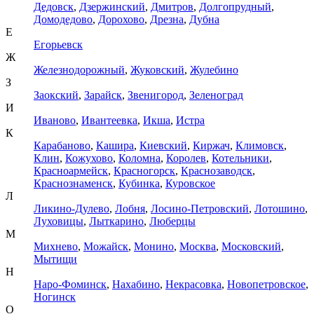
Дедовск
,
Дзержинский
,
Дмитров
,
Долгопрудный
,
Домодедово
,
Дорохово
,
Дрезна
,
Дубна
Е
Егорьевск
Ж
Железнодорожный
,
Жуковский
,
Жулебино
З
Заокский
,
Зарайск
,
Звенигород
,
Зеленоград
И
Иваново
,
Ивантеевка
,
Икша
,
Истра
К
Карабаново
,
Кашира
,
Киевский
,
Киржач
,
Климовск
,
Клин
,
Кожухово
,
Коломна
,
Королев
,
Котельники
,
Красноармейск
,
Красногорск
,
Краснозаводск
,
Краснознаменск
,
Кубинка
,
Куровское
Л
Ликино-Дулево
,
Лобня
,
Лосино-Петровский
,
Лотошино
,
Луховицы
,
Лыткарино
,
Люберцы
М
Михнево
,
Можайск
,
Монино
,
Москва
,
Московский
,
Мытищи
Н
Наро-Фоминск
,
Нахабино
,
Некрасовка
,
Новопетровское
,
Ногинск
О