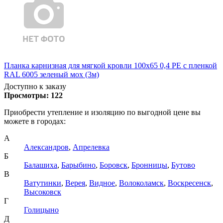
Планка карнизная для мягкой кровли 100х65 0,4 PE с пленкой
RAL 6005 зеленый мох (3м)
Доступно к заказу
Просмотры:
122
Приобрести утепление и изоляцию по выгодной цене вы
можете в городах:
А
Александров
,
Апрелевка
Б
Балашиха
,
Барыбино
,
Боровск
,
Бронницы
,
Бутово
В
Ватутинки
,
Верея
,
Видное
,
Волоколамск
,
Воскресенск
,
Высоковск
Г
Голицыно
Д