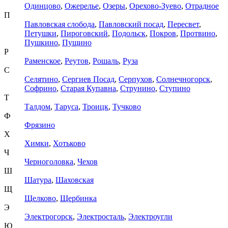
Одинцово
,
Ожерелье
,
Озеры
,
Орехово-Зуево
,
Отрадное
П
Павловская слобода
,
Павловский посад
,
Пересвет
,
Петушки
,
Пироговский
,
Подольск
,
Покров
,
Протвино
,
Пушкино
,
Пущино
Р
Раменское
,
Реутов
,
Рошаль
,
Руза
С
Селятино
,
Сергиев Посад
,
Серпухов
,
Солнечногорск
,
Софрино
,
Старая Купавна
,
Струнино
,
Ступино
Т
Талдом
,
Таруса
,
Троицк
,
Тучково
Ф
Фрязино
Х
Химки
,
Хотьково
Ч
Черноголовка
,
Чехов
Ш
Шатура
,
Шаховская
Щ
Щелково
,
Щербинка
Э
Электрогорск
,
Электросталь
,
Электроугли
Ю