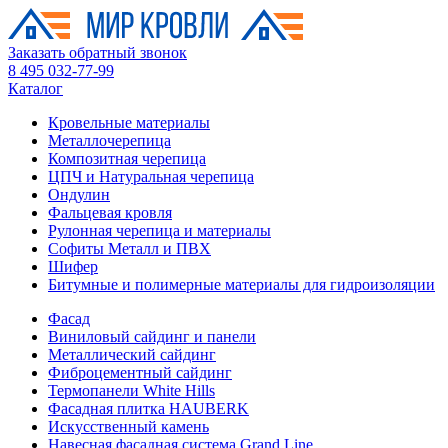
Заказать обратный звонок
8 495 032-77-99
Каталог
Кровельные материалы
Металлочерепица
Композитная черепица
ЦПЧ и Натуральная черепица
Ондулин
Фальцевая кровля
Рулонная черепица и материалы
Софиты Металл и ПВХ
Шифер
Битумные и полимерные материалы для гидроизоляции
Фасад
Виниловый сайдинг и панели
Металлический сайдинг
Фиброцементный сайдинг
Термопанели White Hills
Фасадная плитка HAUBERK
Искусственный камень
Навесная фасадная система Grand Line