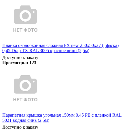
Планка околооконная сложная БХ new 250х50х27 (j-фаска)
0,45 Drap TX RAL 3005 красное вино (2,5м)
Доступно к заказу
Просмотры:
123
Парапетная крышка угольная 150мм 0,45 PE с пленкой RAL
5021 водная синь (2,5м)
Доступно к заказу