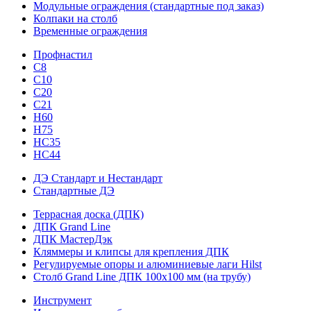
Модульные ограждения (стандартные под заказ)
Колпаки на столб
Временные ограждения
Профнастил
С8
С10
С20
С21
H60
H75
HС35
НС44
ДЭ Стандарт и Нестандарт
Стандартные ДЭ
Террасная доска (ДПК)
ДПК Grand Line
ДПК МастерДэк
Кляммеры и клипсы для крепления ДПК
Регулируемые опоры и алюминиевые лаги Hilst
Столб Grand Line ДПК 100х100 мм (на трубу)
Инструмент