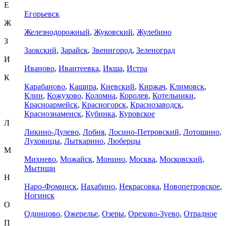
Е
Егорьевск
Ж
Железнодорожный
,
Жуковский
,
Жулебино
З
Заокский
,
Зарайск
,
Звенигород
,
Зеленоград
И
Иваново
,
Ивантеевка
,
Икша
,
Истра
К
Карабаново
,
Кашира
,
Киевский
,
Киржач
,
Климовск
,
Клин
,
Кожухово
,
Коломна
,
Королев
,
Котельники
,
Красноармейск
,
Красногорск
,
Краснозаводск
,
Краснознаменск
,
Кубинка
,
Куровское
Л
Ликино-Дулево
,
Лобня
,
Лосино-Петровский
,
Лотошино
,
Луховицы
,
Лыткарино
,
Люберцы
М
Михнево
,
Можайск
,
Монино
,
Москва
,
Московский
,
Мытищи
Н
Наро-Фоминск
,
Нахабино
,
Некрасовка
,
Новопетровское
,
Ногинск
О
Одинцово
,
Ожерелье
,
Озеры
,
Орехово-Зуево
,
Отрадное
П