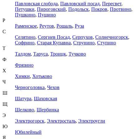
Павловская слобода
,
Павловский посад
,
Пересвет
,
Петушки
,
Пироговский
,
Подольск
,
Покров
,
Протвино
,
Пушкино
,
Пущино
Р
Раменское
,
Реутов
,
Рошаль
,
Руза
С
Селятино
,
Сергиев Посад
,
Серпухов
,
Солнечногорск
,
Софрино
,
Старая Купавна
,
Струнино
,
Ступино
Т
Талдом
,
Таруса
,
Троицк
,
Тучково
Ф
Фрязино
Х
Химки
,
Хотьково
Ч
Черноголовка
,
Чехов
Ш
Шатура
,
Шаховская
Щ
Щелково
,
Щербинка
Э
Электрогорск
,
Электросталь
,
Электроугли
Ю
Юбилейный
Я