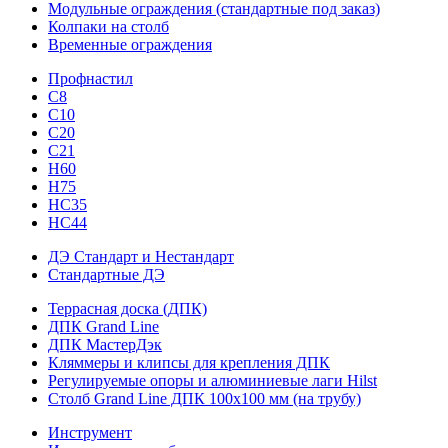
Модульные ограждения (стандартные под заказ)
Колпаки на столб
Временные ограждения
Профнастил
С8
С10
С20
С21
H60
H75
HС35
НС44
ДЭ Стандарт и Нестандарт
Стандартные ДЭ
Террасная доска (ДПК)
ДПК Grand Line
ДПК МастерДэк
Кляммеры и клипсы для крепления ДПК
Регулируемые опоры и алюминиевые лаги Hilst
Столб Grand Line ДПК 100х100 мм (на трубу)
Инструмент