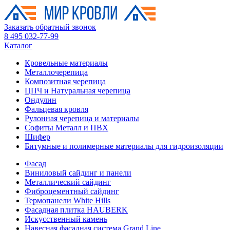
Заказать обратный звонок
8 495 032-77-99
Каталог
Кровельные материалы
Металлочерепица
Композитная черепица
ЦПЧ и Натуральная черепица
Ондулин
Фальцевая кровля
Рулонная черепица и материалы
Софиты Металл и ПВХ
Шифер
Битумные и полимерные материалы для гидроизоляции
Фасад
Виниловый сайдинг и панели
Металлический сайдинг
Фиброцементный сайдинг
Термопанели White Hills
Фасадная плитка HAUBERK
Искусственный камень
Навесная фасадная система Grand Line