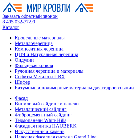
Заказать обратный звонок
8 495 032-77-99
Каталог
Кровельные материалы
Металлочерепица
Композитная черепица
ЦПЧ и Натуральная черепица
Ондулин
Фальцевая кровля
Рулонная черепица и материалы
Софиты Металл и ПВХ
Шифер
Битумные и полимерные материалы для гидроизоляции
Фасад
Виниловый сайдинг и панели
Металлический сайдинг
Фиброцементный сайдинг
Термопанели White Hills
Фасадная плитка HAUBERK
Искусственный камень
Навесная фасадная система Grand Line