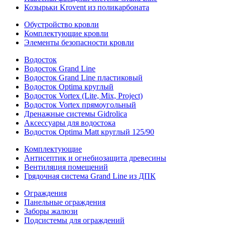
Козырьки Krovent из поликарбоната
Обустройство кровли
Комплектующие кровли
Элементы безопасности кровли
Водосток
Водосток Grand Line
Водосток Grand Line пластиковый
Водосток Optima круглый
Водосток Vortex (Lite, Mix, Project)
Водосток Vortex прямоугольный
Дренажные системы Gidrolica
Аксессуары для водостока
Водосток Optima Matt круглый 125/90
Комплектующие
Антисептик и огнебиозащита древесины
Вентиляция помещений
Грядочная система Grand Line из ДПК
Ограждения
Панельные ограждения
Заборы жалюзи
Подсистемы для ограждений