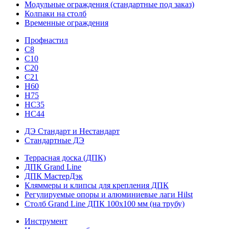
Модульные ограждения (стандартные под заказ)
Колпаки на столб
Временные ограждения
Профнастил
С8
С10
С20
С21
H60
H75
HС35
НС44
ДЭ Стандарт и Нестандарт
Стандартные ДЭ
Террасная доска (ДПК)
ДПК Grand Line
ДПК МастерДэк
Кляммеры и клипсы для крепления ДПК
Регулируемые опоры и алюминиевые лаги Hilst
Столб Grand Line ДПК 100х100 мм (на трубу)
Инструмент