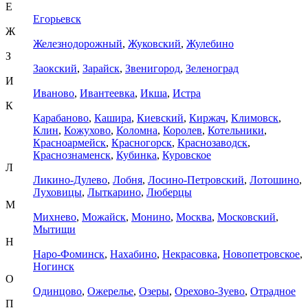
Е
Егорьевск
Ж
Железнодорожный
,
Жуковский
,
Жулебино
З
Заокский
,
Зарайск
,
Звенигород
,
Зеленоград
И
Иваново
,
Ивантеевка
,
Икша
,
Истра
К
Карабаново
,
Кашира
,
Киевский
,
Киржач
,
Климовск
,
Клин
,
Кожухово
,
Коломна
,
Королев
,
Котельники
,
Красноармейск
,
Красногорск
,
Краснозаводск
,
Краснознаменск
,
Кубинка
,
Куровское
Л
Ликино-Дулево
,
Лобня
,
Лосино-Петровский
,
Лотошино
,
Луховицы
,
Лыткарино
,
Люберцы
М
Михнево
,
Можайск
,
Монино
,
Москва
,
Московский
,
Мытищи
Н
Наро-Фоминск
,
Нахабино
,
Некрасовка
,
Новопетровское
,
Ногинск
О
Одинцово
,
Ожерелье
,
Озеры
,
Орехово-Зуево
,
Отрадное
П