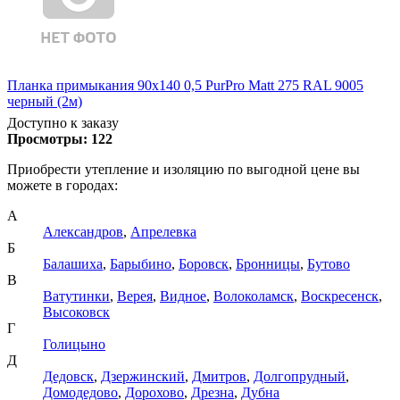
Планка примыкания 90х140 0,5 PurPro Matt 275 RAL 9005
черный (2м)
Доступно к заказу
Просмотры:
122
Приобрести утепление и изоляцию по выгодной цене вы
можете в городах:
А
Александров
,
Апрелевка
Б
Балашиха
,
Барыбино
,
Боровск
,
Бронницы
,
Бутово
В
Ватутинки
,
Верея
,
Видное
,
Волоколамск
,
Воскресенск
,
Высоковск
Г
Голицыно
Д
Дедовск
,
Дзержинский
,
Дмитров
,
Долгопрудный
,
Домодедово
,
Дорохово
,
Дрезна
,
Дубна