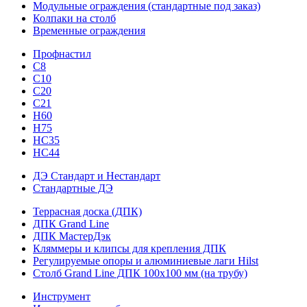
Модульные ограждения (стандартные под заказ)
Колпаки на столб
Временные ограждения
Профнастил
С8
С10
С20
С21
H60
H75
HС35
НС44
ДЭ Стандарт и Нестандарт
Стандартные ДЭ
Террасная доска (ДПК)
ДПК Grand Line
ДПК МастерДэк
Кляммеры и клипсы для крепления ДПК
Регулируемые опоры и алюминиевые лаги Hilst
Столб Grand Line ДПК 100х100 мм (на трубу)
Инструмент