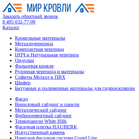
Заказать обратный звонок
8 495 032-77-99
Каталог
Кровельные материалы
Металлочерепица
Композитная черепица
ЦПЧ и Натуральная черепица
Ондулин
Фальцевая кровля
Рулонная черепица и материалы
Софиты Металл и ПВХ
Шифер
Битумные и полимерные материалы для гидроизоляции
Фасад
Виниловый сайдинг и панели
Металлический сайдинг
Фиброцементный сайдинг
Термопанели White Hills
Фасадная плитка HAUBERK
Искусственный камень
Навесная фасадная система Grand Line