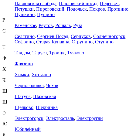
Павловская слобода
,
Павловский посад
,
Пересвет
,
Петушки
,
Пироговский
,
Подольск
,
Покров
,
Протвино
,
Пушкино
,
Пущино
Р
Раменское
,
Реутов
,
Рошаль
,
Руза
С
Селятино
,
Сергиев Посад
,
Серпухов
,
Солнечногорск
,
Софрино
,
Старая Купавна
,
Струнино
,
Ступино
Т
Талдом
,
Таруса
,
Троицк
,
Тучково
Ф
Фрязино
Х
Химки
,
Хотьково
Ч
Черноголовка
,
Чехов
Ш
Шатура
,
Шаховская
Щ
Щелково
,
Щербинка
Э
Электрогорск
,
Электросталь
,
Электроугли
Ю
Юбилейный
Я