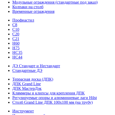
Модульные ограждения (стандартные под заказ)
Колпаки на столб
Временные ограждения
Профнастил
С8
С10
С20
С21
H60
H75
HС35
НС44
ДЭ Стандарт и Нестандарт
Стандартные ДЭ
Террасная доска (ДПК)
ДПК Grand Line
ДПК МастерДэк
Кляммеры и клипсы для крепления ДПК
Регулируемые опоры и алюминиевые лаги Hilst
Столб Grand Line ДПК 100х100 мм (на трубу)
Инструмент