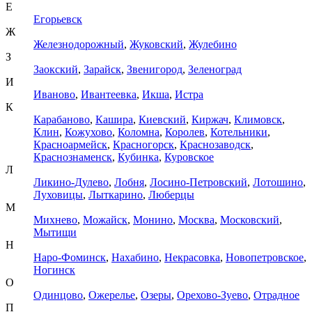
Е
Егорьевск
Ж
Железнодорожный
,
Жуковский
,
Жулебино
З
Заокский
,
Зарайск
,
Звенигород
,
Зеленоград
И
Иваново
,
Ивантеевка
,
Икша
,
Истра
К
Карабаново
,
Кашира
,
Киевский
,
Киржач
,
Климовск
,
Клин
,
Кожухово
,
Коломна
,
Королев
,
Котельники
,
Красноармейск
,
Красногорск
,
Краснозаводск
,
Краснознаменск
,
Кубинка
,
Куровское
Л
Ликино-Дулево
,
Лобня
,
Лосино-Петровский
,
Лотошино
,
Луховицы
,
Лыткарино
,
Люберцы
М
Михнево
,
Можайск
,
Монино
,
Москва
,
Московский
,
Мытищи
Н
Наро-Фоминск
,
Нахабино
,
Некрасовка
,
Новопетровское
,
Ногинск
О
Одинцово
,
Ожерелье
,
Озеры
,
Орехово-Зуево
,
Отрадное
П