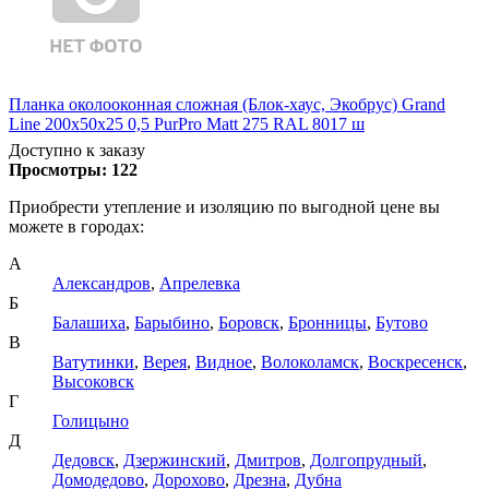
Планка околооконная сложная (Блок-хаус, Экобрус) Grand
Line 200х50х25 0,5 PurPro Matt 275 RAL 8017 ш
Доступно к заказу
Просмотры:
122
Приобрести утепление и изоляцию по выгодной цене вы
можете в городах:
А
Александров
,
Апрелевка
Б
Балашиха
,
Барыбино
,
Боровск
,
Бронницы
,
Бутово
В
Ватутинки
,
Верея
,
Видное
,
Волоколамск
,
Воскресенск
,
Высоковск
Г
Голицыно
Д
Дедовск
,
Дзержинский
,
Дмитров
,
Долгопрудный
,
Домодедово
,
Дорохово
,
Дрезна
,
Дубна