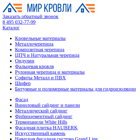
Заказать обратный звонок
8 495 032-77-99
Каталог
Кровельные материалы
Металлочерепица
Композитная черепица
ЦПЧ и Натуральная черепица
Ондулин
Фальцевая кровля
Рулонная черепица и материалы
Софиты Металл и ПВХ
Шифер
Битумные и полимерные материалы для гидроизоляции
Фасад
Виниловый сайдинг и панели
Металлический сайдинг
Фиброцементный сайдинг
Термопанели White Hills
Фасадная плитка HAUBERK
Искусственный камень
Навесная фасадная система Grand Line