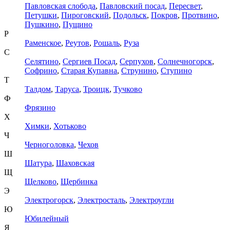
Павловская слобода
,
Павловский посад
,
Пересвет
,
Петушки
,
Пироговский
,
Подольск
,
Покров
,
Протвино
,
Пушкино
,
Пущино
Р
Раменское
,
Реутов
,
Рошаль
,
Руза
С
Селятино
,
Сергиев Посад
,
Серпухов
,
Солнечногорск
,
Софрино
,
Старая Купавна
,
Струнино
,
Ступино
Т
Талдом
,
Таруса
,
Троицк
,
Тучково
Ф
Фрязино
Х
Химки
,
Хотьково
Ч
Черноголовка
,
Чехов
Ш
Шатура
,
Шаховская
Щ
Щелково
,
Щербинка
Э
Электрогорск
,
Электросталь
,
Электроугли
Ю
Юбилейный
Я