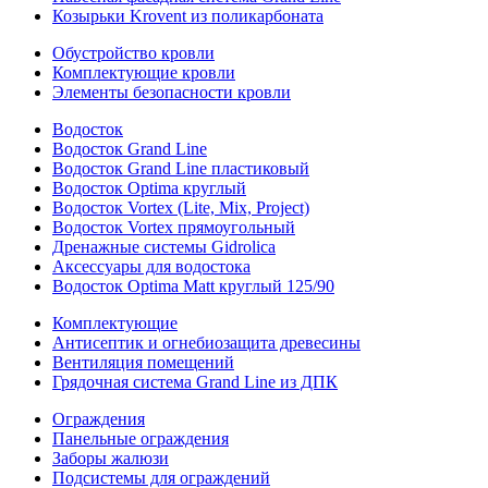
Козырьки Krovent из поликарбоната
Обустройство кровли
Комплектующие кровли
Элементы безопасности кровли
Водосток
Водосток Grand Line
Водосток Grand Line пластиковый
Водосток Optima круглый
Водосток Vortex (Lite, Mix, Project)
Водосток Vortex прямоугольный
Дренажные системы Gidrolica
Аксессуары для водостока
Водосток Optima Matt круглый 125/90
Комплектующие
Антисептик и огнебиозащита древесины
Вентиляция помещений
Грядочная система Grand Line из ДПК
Ограждения
Панельные ограждения
Заборы жалюзи
Подсистемы для ограждений