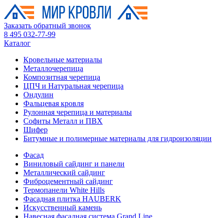
Заказать обратный звонок
8 495 032-77-99
Каталог
Кровельные материалы
Металлочерепица
Композитная черепица
ЦПЧ и Натуральная черепица
Ондулин
Фальцевая кровля
Рулонная черепица и материалы
Софиты Металл и ПВХ
Шифер
Битумные и полимерные материалы для гидроизоляции
Фасад
Виниловый сайдинг и панели
Металлический сайдинг
Фиброцементный сайдинг
Термопанели White Hills
Фасадная плитка HAUBERK
Искусственный камень
Навесная фасадная система Grand Line