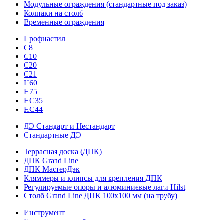
Модульные ограждения (стандартные под заказ)
Колпаки на столб
Временные ограждения
Профнастил
С8
С10
С20
С21
H60
H75
HС35
НС44
ДЭ Стандарт и Нестандарт
Стандартные ДЭ
Террасная доска (ДПК)
ДПК Grand Line
ДПК МастерДэк
Кляммеры и клипсы для крепления ДПК
Регулируемые опоры и алюминиевые лаги Hilst
Столб Grand Line ДПК 100х100 мм (на трубу)
Инструмент