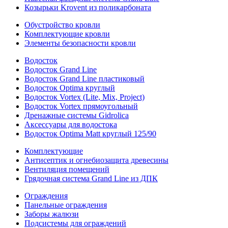
Козырьки Krovent из поликарбоната
Обустройство кровли
Комплектующие кровли
Элементы безопасности кровли
Водосток
Водосток Grand Line
Водосток Grand Line пластиковый
Водосток Optima круглый
Водосток Vortex (Lite, Mix, Project)
Водосток Vortex прямоугольный
Дренажные системы Gidrolica
Аксессуары для водостока
Водосток Optima Matt круглый 125/90
Комплектующие
Антисептик и огнебиозащита древесины
Вентиляция помещений
Грядочная система Grand Line из ДПК
Ограждения
Панельные ограждения
Заборы жалюзи
Подсистемы для ограждений