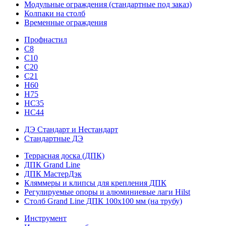
Модульные ограждения (стандартные под заказ)
Колпаки на столб
Временные ограждения
Профнастил
С8
С10
С20
С21
H60
H75
HС35
НС44
ДЭ Стандарт и Нестандарт
Стандартные ДЭ
Террасная доска (ДПК)
ДПК Grand Line
ДПК МастерДэк
Кляммеры и клипсы для крепления ДПК
Регулируемые опоры и алюминиевые лаги Hilst
Столб Grand Line ДПК 100х100 мм (на трубу)
Инструмент