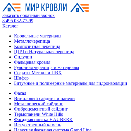
Заказать обратный звонок
8 495 032-77-99
Каталог
Кровельные материалы
Металлочерепица
Композитная черепица
ЦПЧ и Натуральная черепица
Ондулин
Фальцевая кровля
Рулонная черепица и материалы
Софиты Металл и ПВХ
Шифер
Битумные и полимерные материалы для гидроизоляции
Фасад
Виниловый сайдинг и панели
Металлический сайдинг
Фиброцементный сайдинг
Термопанели White Hills
Фасадная плитка HAUBERK
Искусственный камень
Навесная фасадная система Grand Line