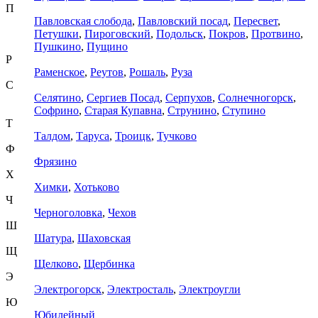
П
Павловская слобода
,
Павловский посад
,
Пересвет
,
Петушки
,
Пироговский
,
Подольск
,
Покров
,
Протвино
,
Пушкино
,
Пущино
Р
Раменское
,
Реутов
,
Рошаль
,
Руза
С
Селятино
,
Сергиев Посад
,
Серпухов
,
Солнечногорск
,
Софрино
,
Старая Купавна
,
Струнино
,
Ступино
Т
Талдом
,
Таруса
,
Троицк
,
Тучково
Ф
Фрязино
Х
Химки
,
Хотьково
Ч
Черноголовка
,
Чехов
Ш
Шатура
,
Шаховская
Щ
Щелково
,
Щербинка
Э
Электрогорск
,
Электросталь
,
Электроугли
Ю
Юбилейный