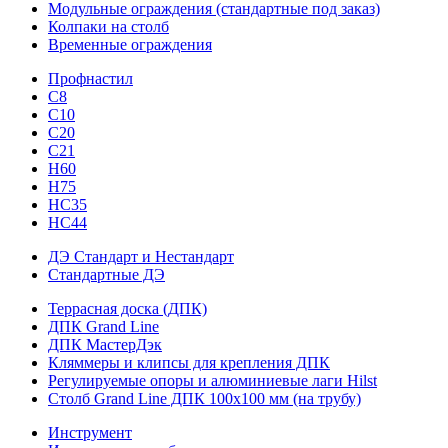
Модульные ограждения (стандартные под заказ)
Колпаки на столб
Временные ограждения
Профнастил
С8
С10
С20
С21
H60
H75
HС35
НС44
ДЭ Стандарт и Нестандарт
Стандартные ДЭ
Террасная доска (ДПК)
ДПК Grand Line
ДПК МастерДэк
Кляммеры и клипсы для крепления ДПК
Регулируемые опоры и алюминиевые лаги Hilst
Столб Grand Line ДПК 100х100 мм (на трубу)
Инструмент