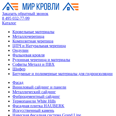
Заказать обратный звонок
8 495 032-77-99
Каталог
Кровельные материалы
Металлочерепица
Композитная черепица
ЦПЧ и Натуральная черепица
Ондулин
Фальцевая кровля
Рулонная черепица и материалы
Софиты Металл и ПВХ
Шифер
Битумные и полимерные материалы для гидроизоляции
Фасад
Виниловый сайдинг и панели
Металлический сайдинг
Фиброцементный сайдинг
Термопанели White Hills
Фасадная плитка HAUBERK
Искусственный камень
Навесная фасадная система Grand Line