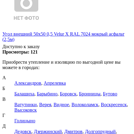
Угол внешний 50х50 0,5 Velur X RAL 7024 мокрый асфальт
(2,5м)
Доступно к заказу
Просмотры:
121
Приобрести утепление и изоляцию по выгодной цене вы
можете в городах:
А
Александров
,
Апрелевка
Б
Балашиха
,
Барыбино
,
Боровск
,
Бронницы
,
Бутово
В
Ватутинки
,
Верея
,
Видное
,
Волоколамск
,
Воскресенск
,
Высоковск
Г
Голицыно
Д
Дедовск
,
Дзержинский
,
Дмитров
,
Долгопрудный
,