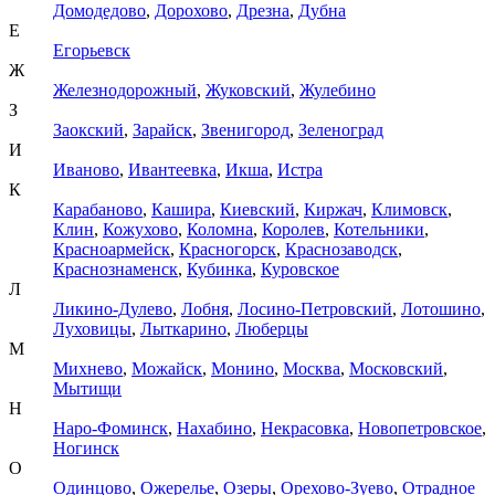
Домодедово
,
Дорохово
,
Дрезна
,
Дубна
Е
Егорьевск
Ж
Железнодорожный
,
Жуковский
,
Жулебино
З
Заокский
,
Зарайск
,
Звенигород
,
Зеленоград
И
Иваново
,
Ивантеевка
,
Икша
,
Истра
К
Карабаново
,
Кашира
,
Киевский
,
Киржач
,
Климовск
,
Клин
,
Кожухово
,
Коломна
,
Королев
,
Котельники
,
Красноармейск
,
Красногорск
,
Краснозаводск
,
Краснознаменск
,
Кубинка
,
Куровское
Л
Ликино-Дулево
,
Лобня
,
Лосино-Петровский
,
Лотошино
,
Луховицы
,
Лыткарино
,
Люберцы
М
Михнево
,
Можайск
,
Монино
,
Москва
,
Московский
,
Мытищи
Н
Наро-Фоминск
,
Нахабино
,
Некрасовка
,
Новопетровское
,
Ногинск
О
Одинцово
,
Ожерелье
,
Озеры
,
Орехово-Зуево
,
Отрадное