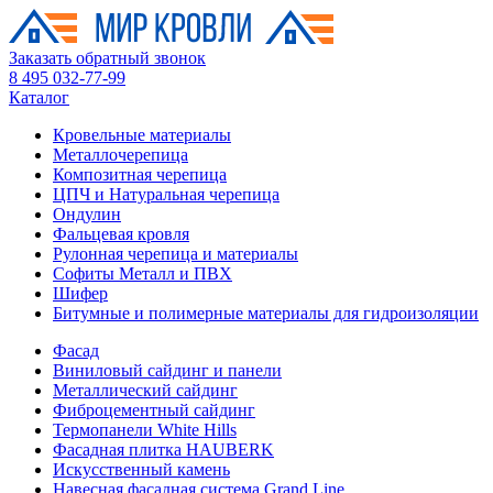
Заказать обратный звонок
8 495 032-77-99
Каталог
Кровельные материалы
Металлочерепица
Композитная черепица
ЦПЧ и Натуральная черепица
Ондулин
Фальцевая кровля
Рулонная черепица и материалы
Софиты Металл и ПВХ
Шифер
Битумные и полимерные материалы для гидроизоляции
Фасад
Виниловый сайдинг и панели
Металлический сайдинг
Фиброцементный сайдинг
Термопанели White Hills
Фасадная плитка HAUBERK
Искусственный камень
Навесная фасадная система Grand Line