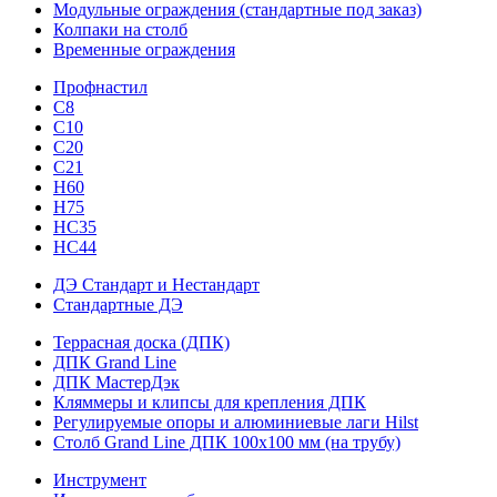
Модульные ограждения (стандартные под заказ)
Колпаки на столб
Временные ограждения
Профнастил
С8
С10
С20
С21
H60
H75
HС35
НС44
ДЭ Стандарт и Нестандарт
Стандартные ДЭ
Террасная доска (ДПК)
ДПК Grand Line
ДПК МастерДэк
Кляммеры и клипсы для крепления ДПК
Регулируемые опоры и алюминиевые лаги Hilst
Столб Grand Line ДПК 100х100 мм (на трубу)
Инструмент