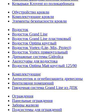
Козырьки Krovent из поликарбоната
Обустройство кровли
Комплектующие кровли
Элементы безопасности кровли
Водосток
Водосток Grand Line
Водосток Grand Line пластиковый
Водосток Optima круглый
Водосток Vortex (Lite, Mix, Project)
Водосток Vortex прямоугольный
Дренажные системы Gidrolica
Аксессуары для водостока
Водосток Optima Matt круглый 125/90
Комплектующие
Антисептик и огнебиозащита древесины
Вентиляция помещений
Грядочная система Grand Line из ДПК
Ограждения
Панельные ограждения
Заборы жалюзи
Подсистемы для ограждений