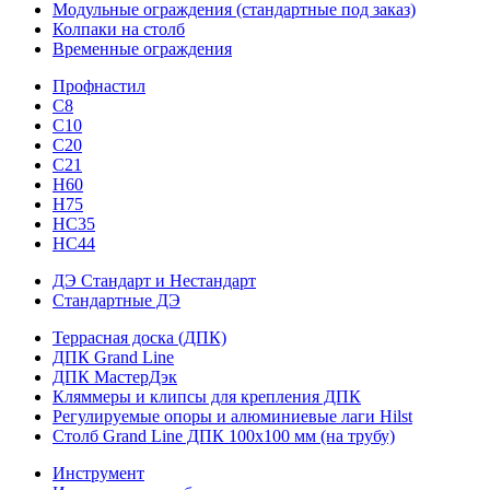
Модульные ограждения (стандартные под заказ)
Колпаки на столб
Временные ограждения
Профнастил
С8
С10
С20
С21
H60
H75
HС35
НС44
ДЭ Стандарт и Нестандарт
Стандартные ДЭ
Террасная доска (ДПК)
ДПК Grand Line
ДПК МастерДэк
Кляммеры и клипсы для крепления ДПК
Регулируемые опоры и алюминиевые лаги Hilst
Столб Grand Line ДПК 100х100 мм (на трубу)
Инструмент