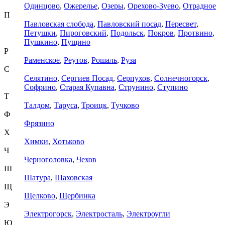
Одинцово
,
Ожерелье
,
Озеры
,
Орехово-Зуево
,
Отрадное
П
Павловская слобода
,
Павловский посад
,
Пересвет
,
Петушки
,
Пироговский
,
Подольск
,
Покров
,
Протвино
,
Пушкино
,
Пущино
Р
Раменское
,
Реутов
,
Рошаль
,
Руза
С
Селятино
,
Сергиев Посад
,
Серпухов
,
Солнечногорск
,
Софрино
,
Старая Купавна
,
Струнино
,
Ступино
Т
Талдом
,
Таруса
,
Троицк
,
Тучково
Ф
Фрязино
Х
Химки
,
Хотьково
Ч
Черноголовка
,
Чехов
Ш
Шатура
,
Шаховская
Щ
Щелково
,
Щербинка
Э
Электрогорск
,
Электросталь
,
Электроугли
Ю