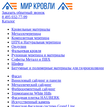
Заказать обратный звонок
8 495 032-77-99
Каталог
Кровельные материалы
Металлочерепица
Композитная черепица
ЦПЧ и Натуральная черепица
Ондулин
Фальцевая кровля
Рулонная черепица и материалы
Софиты Металл и ПВХ
Шифер
Битумные и полимерные материалы для гидроизоляции
Фасад
Виниловый сайдинг и панели
Металлический сайдинг
Фиброцементный сайдинг
Термопанели White Hills
Фасадная плитка HAUBERK
Искусственный камень
Навесная фасадная система Grand Line