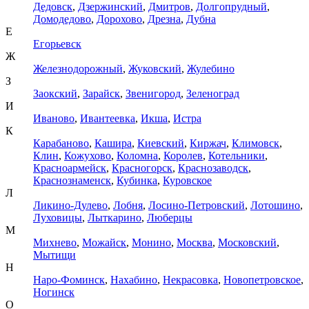
Дедовск
,
Дзержинский
,
Дмитров
,
Долгопрудный
,
Домодедово
,
Дорохово
,
Дрезна
,
Дубна
Е
Егорьевск
Ж
Железнодорожный
,
Жуковский
,
Жулебино
З
Заокский
,
Зарайск
,
Звенигород
,
Зеленоград
И
Иваново
,
Ивантеевка
,
Икша
,
Истра
К
Карабаново
,
Кашира
,
Киевский
,
Киржач
,
Климовск
,
Клин
,
Кожухово
,
Коломна
,
Королев
,
Котельники
,
Красноармейск
,
Красногорск
,
Краснозаводск
,
Краснознаменск
,
Кубинка
,
Куровское
Л
Ликино-Дулево
,
Лобня
,
Лосино-Петровский
,
Лотошино
,
Луховицы
,
Лыткарино
,
Люберцы
М
Михнево
,
Можайск
,
Монино
,
Москва
,
Московский
,
Мытищи
Н
Наро-Фоминск
,
Нахабино
,
Некрасовка
,
Новопетровское
,
Ногинск
О