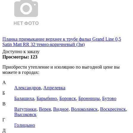
Планка примыкание верхнее к трубе фальц Grand Line 0,5
Satin Matt RR 32 темно-коричневый (3м)
Доступно к заказу
Просмотры:
123
Приобрести утепление и изоляцию по выгодной цене вы
можете в городах:
А
Александров
,
Апрелевка
Б
Балашиха
,
Барыбино
,
Боровск
,
Бронницы
,
Бутово
В
Ватутинки
,
Верея
,
Видное
,
Волоколамск
,
Воскресенск
,
Высоковск
Г
Голицыно
Д