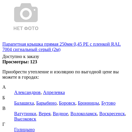
Парапетная крышка прямая 250мм 0,45 PE с пленкой RAL
7004 сигнальный серый (2м)
Доступно к заказу
Просмотры:
123
Приобрести утепление и изоляцию по выгодной цене вы
можете в городах:
А
Александров
,
Апрелевка
Б
Балашиха
,
Барыбино
,
Боровск
,
Бронницы
,
Бутово
В
Ватутинки
,
Верея
,
Видное
,
Волоколамск
,
Воскресенск
,
Высоковск
Г
Голицыно