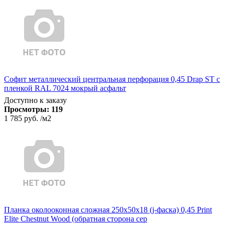
Софит металлический центральная перфорация 0,45 Drap ST с
пленкой RAL 7024 мокрый асфальт
Доступно к заказу
Просмотры:
119
1 785 руб.
/м2
Планка околооконная сложная 250х50х18 (j-фаска) 0,45 Print
Elite Chestnut Wood (обратная сторона сер