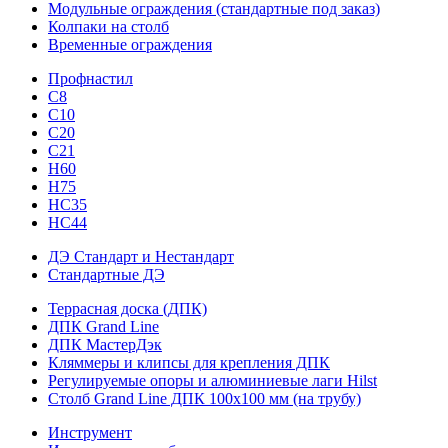
Модульные ограждения (стандартные под заказ)
Колпаки на столб
Временные ограждения
Профнастил
С8
С10
С20
С21
H60
H75
HС35
НС44
ДЭ Стандарт и Нестандарт
Стандартные ДЭ
Террасная доска (ДПК)
ДПК Grand Line
ДПК МастерДэк
Кляммеры и клипсы для крепления ДПК
Регулируемые опоры и алюминиевые лаги Hilst
Столб Grand Line ДПК 100х100 мм (на трубу)
Инструмент