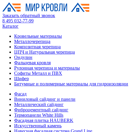
Заказать обратный звонок
8 495 032-77-99
Каталог
Кровельные материалы
Металлочерепица
Композитная черепица
ЦПЧ и Натуральная черепица
Ондулин
Фальцевая кровля
Рулонная черепица и материалы
Софиты Металл и ПВХ
Шифер
Битумные и полимерные материалы для гидроизоляции
Фасад
Виниловый сайдинг и панели
Металлический сайдинг
Фиброцементный сайдинг
Термопанели White Hills
Фасадная плитка HAUBERK
Искусственный камень
Навесная фасадная система Grand Line