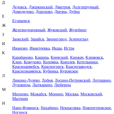
Д
Дедовск
,
Дзержинский
,
Дмитров
,
Долгопрудный
,
Домодедово
,
Дорохово
,
Дрезна
,
Дубна
Е
Егорьевск
Ж
Железнодорожный
,
Жуковский
,
Жулебино
З
Заокский
,
Зарайск
,
Звенигород
,
Зеленоград
И
Иваново
,
Ивантеевка
,
Икша
,
Истра
К
Карабаново
,
Кашира
,
Киевский
,
Киржач
,
Климовск
,
Клин
,
Кожухово
,
Коломна
,
Королев
,
Котельники
,
Красноармейск
,
Красногорск
,
Краснозаводск
,
Краснознаменск
,
Кубинка
,
Куровское
Л
Ликино-Дулево
,
Лобня
,
Лосино-Петровский
,
Лотошино
,
Луховицы
,
Лыткарино
,
Люберцы
М
Михнево
,
Можайск
,
Монино
,
Москва
,
Московский
,
Мытищи
Н
Наро-Фоминск
,
Нахабино
,
Некрасовка
,
Новопетровское
,
Ногинск