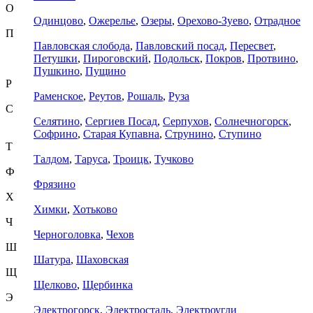
О
Одинцово
,
Ожерелье
,
Озеры
,
Орехово-Зуево
,
Отрадное
П
Павловская слобода
,
Павловский посад
,
Пересвет
,
Петушки
,
Пироговский
,
Подольск
,
Покров
,
Протвино
,
Пушкино
,
Пущино
Р
Раменское
,
Реутов
,
Рошаль
,
Руза
С
Селятино
,
Сергиев Посад
,
Серпухов
,
Солнечногорск
,
Софрино
,
Старая Купавна
,
Струнино
,
Ступино
Т
Талдом
,
Таруса
,
Троицк
,
Тучково
Ф
Фрязино
Х
Химки
,
Хотьково
Ч
Черноголовка
,
Чехов
Ш
Шатура
,
Шаховская
Щ
Щелково
,
Щербинка
Э
Электрогорск
,
Электросталь
,
Электроугли