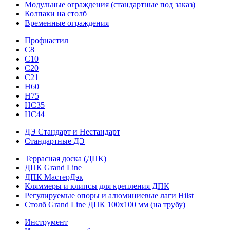
Модульные ограждения (стандартные под заказ)
Колпаки на столб
Временные ограждения
Профнастил
С8
С10
С20
С21
H60
H75
HС35
НС44
ДЭ Стандарт и Нестандарт
Стандартные ДЭ
Террасная доска (ДПК)
ДПК Grand Line
ДПК МастерДэк
Кляммеры и клипсы для крепления ДПК
Регулируемые опоры и алюминиевые лаги Hilst
Столб Grand Line ДПК 100х100 мм (на трубу)
Инструмент