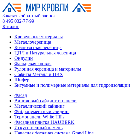
Заказать обратный звонок
8 495 032-77-99
Каталог
Кровельные материалы
Металлочерепица
Композитная черепица
ЦПЧ и Натуральная черепица
Ондулин
Фальцевая кровля
Рулонная черепица и материалы
Софиты Металл и ПВХ
Шифер
Битумные и полимерные материалы для гидроизоляции
Фасад
Виниловый сайдинг и панели
Металлический сайдинг
Фиброцементный сайдинг
Термопанели White Hills
Фасадная плитка HAUBERK
Искусственный камень
Навесная фасадная система Grand Line