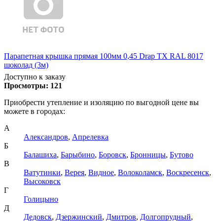
Парапетная крышка прямая 100мм 0,45 Drap TX RAL 8017
шоколад (3м)
Доступно к заказу
Просмотры:
121
Приобрести утепление и изоляцию по выгодной цене вы
можете в городах:
А
Александров
,
Апрелевка
Б
Балашиха
,
Барыбино
,
Боровск
,
Бронницы
,
Бутово
В
Ватутинки
,
Верея
,
Видное
,
Волоколамск
,
Воскресенск
,
Высоковск
Г
Голицыно
Д
Дедовск
,
Дзержинский
,
Дмитров
,
Долгопрудный
,