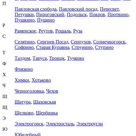
П
Павловская слобода
,
Павловский посад
,
Пересвет
,
Петушки
,
Пироговский
,
Подольск
,
Покров
,
Протвино
,
Пушкино
,
Пущино
Р
Раменское
,
Реутов
,
Рошаль
,
Руза
С
Селятино
,
Сергиев Посад
,
Серпухов
,
Солнечногорск
,
Софрино
,
Старая Купавна
,
Струнино
,
Ступино
Т
Талдом
,
Таруса
,
Троицк
,
Тучково
Ф
Фрязино
Х
Химки
,
Хотьково
Ч
Черноголовка
,
Чехов
Ш
Шатура
,
Шаховская
Щ
Щелково
,
Щербинка
Э
Электрогорск
,
Электросталь
,
Электроугли
Ю
Юбилейный