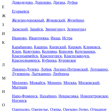
Домодедово
,
Дорохово
,
Дрезна
,
Дубна
Е
Егорьевск
Ж
Железнодорожный
,
Жуковский
,
Жулебино
З
Заокский
,
Зарайск
,
Звенигород
,
Зеленоград
И
Иваново
,
Ивантеевка
,
Икша
,
Истра
К
Карабаново
,
Кашира
,
Киевский
,
Киржач
,
Климовск
,
Клин
,
Кожухово
,
Коломна
,
Королев
,
Котельники
,
Красноармейск
,
Красногорск
,
Краснозаводск
,
Краснознаменск
,
Кубинка
,
Куровское
Л
Ликино-Дулево
,
Лобня
,
Лосино-Петровский
,
Лотошино
,
Луховицы
,
Лыткарино
,
Люберцы
М
Михнево
,
Можайск
,
Монино
,
Москва
,
Московский
,
Мытищи
Н
Наро-Фоминск
,
Нахабино
,
Некрасовка
,
Новопетровское
,
Ногинск
О
Одинцово
,
Ожерелье
,
Озеры
,
Орехово-Зуево
,
Отрадное