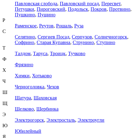
Павловская слобода
,
Павловский посад
,
Пересвет
,
Петушки
,
Пироговский
,
Подольск
,
Покров
,
Протвино
,
Пушкино
,
Пущино
Р
Раменское
,
Реутов
,
Рошаль
,
Руза
С
Селятино
,
Сергиев Посад
,
Серпухов
,
Солнечногорск
,
Софрино
,
Старая Купавна
,
Струнино
,
Ступино
Т
Талдом
,
Таруса
,
Троицк
,
Тучково
Ф
Фрязино
Х
Химки
,
Хотьково
Ч
Черноголовка
,
Чехов
Ш
Шатура
,
Шаховская
Щ
Щелково
,
Щербинка
Э
Электрогорск
,
Электросталь
,
Электроугли
Ю
Юбилейный
Я