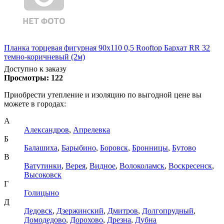
Планка торцевая фигурная 90х110 0,5 Rooftop Бархат RR 32
темно-коричневый (2м)
Доступно к заказу
Просмотры:
122
Приобрести утепление и изоляцию по выгодной цене вы
можете в городах:
А
Александров
,
Апрелевка
Б
Балашиха
,
Барыбино
,
Боровск
,
Бронницы
,
Бутово
В
Ватутинки
,
Верея
,
Видное
,
Волоколамск
,
Воскресенск
,
Высоковск
Г
Голицыно
Д
Дедовск
,
Дзержинский
,
Дмитров
,
Долгопрудный
,
Домодедово
,
Дорохово
,
Дрезна
,
Дубна