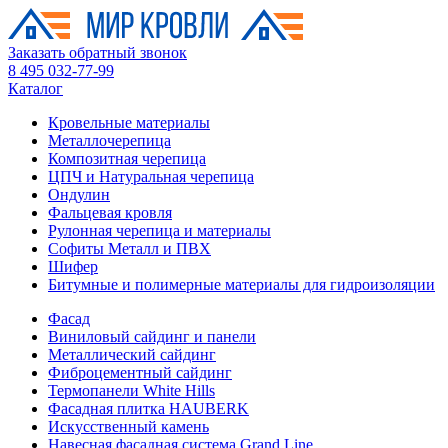
Заказать обратный звонок
8 495 032-77-99
Каталог
Кровельные материалы
Металлочерепица
Композитная черепица
ЦПЧ и Натуральная черепица
Ондулин
Фальцевая кровля
Рулонная черепица и материалы
Софиты Металл и ПВХ
Шифер
Битумные и полимерные материалы для гидроизоляции
Фасад
Виниловый сайдинг и панели
Металлический сайдинг
Фиброцементный сайдинг
Термопанели White Hills
Фасадная плитка HAUBERK
Искусственный камень
Навесная фасадная система Grand Line