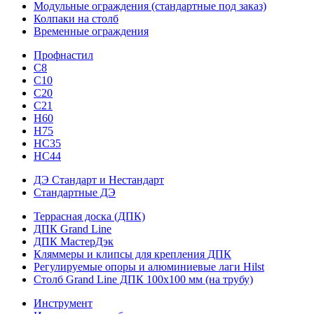
Модульные ограждения (стандартные под заказ)
Колпаки на столб
Временные ограждения
Профнастил
С8
С10
С20
С21
H60
H75
HС35
НС44
ДЭ Стандарт и Нестандарт
Стандартные ДЭ
Террасная доска (ДПК)
ДПК Grand Line
ДПК МастерДэк
Кляммеры и клипсы для крепления ДПК
Регулируемые опоры и алюминиевые лаги Hilst
Столб Grand Line ДПК 100х100 мм (на трубу)
Инструмент