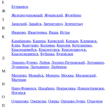
Е
Егорьевск
Ж
Железнодорожный
,
Жуковский
,
Жулебино
З
Заокский
,
Зарайск
,
Звенигород
,
Зеленоград
И
Иваново
,
Ивантеевка
,
Икша
,
Истра
К
Карабаново
,
Кашира
,
Киевский
,
Киржач
,
Климовск
,
Клин
,
Кожухово
,
Коломна
,
Королев
,
Котельники
,
Красноармейск
,
Красногорск
,
Краснозаводск
,
Краснознаменск
,
Кубинка
,
Куровское
Л
Ликино-Дулево
,
Лобня
,
Лосино-Петровский
,
Лотошино
,
Луховицы
,
Лыткарино
,
Люберцы
М
Михнево
,
Можайск
,
Монино
,
Москва
,
Московский
,
Мытищи
Н
Наро-Фоминск
,
Нахабино
,
Некрасовка
,
Новопетровское
,
Ногинск
О
Одинцово
,
Ожерелье
,
Озеры
,
Орехово-Зуево
,
Отрадное
П