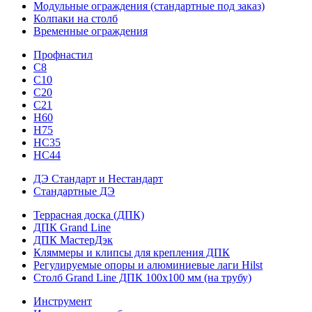
Модульные ограждения (стандартные под заказ)
Колпаки на столб
Временные ограждения
Профнастил
С8
С10
С20
С21
H60
H75
HС35
НС44
ДЭ Стандарт и Нестандарт
Стандартные ДЭ
Террасная доска (ДПК)
ДПК Grand Line
ДПК МастерДэк
Кляммеры и клипсы для крепления ДПК
Регулируемые опоры и алюминиевые лаги Hilst
Столб Grand Line ДПК 100х100 мм (на трубу)
Инструмент