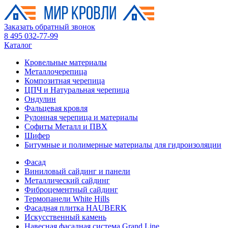
Заказать обратный звонок
8 495 032-77-99
Каталог
Кровельные материалы
Металлочерепица
Композитная черепица
ЦПЧ и Натуральная черепица
Ондулин
Фальцевая кровля
Рулонная черепица и материалы
Софиты Металл и ПВХ
Шифер
Битумные и полимерные материалы для гидроизоляции
Фасад
Виниловый сайдинг и панели
Металлический сайдинг
Фиброцементный сайдинг
Термопанели White Hills
Фасадная плитка HAUBERK
Искусственный камень
Навесная фасадная система Grand Line