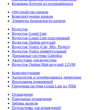
Козырьки Krovent из поликарбоната
Обустройство кровли
Комплектующие кровли
Элементы безопасности кровли
Водосток
Водосток Grand Line
Водосток Grand Line пластиковый
Водосток Optima круглый
Водосток Vortex (Lite, Mix, Project)
Водосток Vortex прямоугольный
Дренажные системы Gidrolica
Аксессуары для водостока
Водосток Optima Matt круглый 125/90
Комплектующие
Антисептик и огнебиозащита древесины
Вентиляция помещений
Грядочная система Grand Line из ДПК
Ограждения
Панельные ограждения
Заборы жалюзи
Подсистемы для ограждений