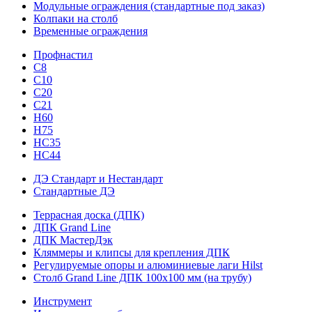
Модульные ограждения (стандартные под заказ)
Колпаки на столб
Временные ограждения
Профнастил
С8
С10
С20
С21
H60
H75
HС35
НС44
ДЭ Стандарт и Нестандарт
Стандартные ДЭ
Террасная доска (ДПК)
ДПК Grand Line
ДПК МастерДэк
Кляммеры и клипсы для крепления ДПК
Регулируемые опоры и алюминиевые лаги Hilst
Столб Grand Line ДПК 100х100 мм (на трубу)
Инструмент