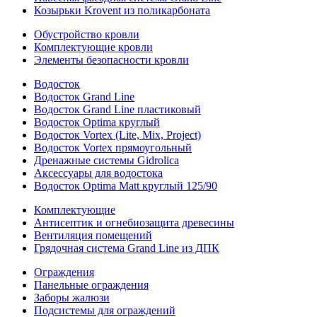
Козырьки Krovent из поликарбоната
Обустройство кровли
Комплектующие кровли
Элементы безопасности кровли
Водосток
Водосток Grand Line
Водосток Grand Line пластиковый
Водосток Optima круглый
Водосток Vortex (Lite, Mix, Project)
Водосток Vortex прямоугольный
Дренажные системы Gidrolica
Аксессуары для водостока
Водосток Optima Matt круглый 125/90
Комплектующие
Антисептик и огнебиозащита древесины
Вентиляция помещений
Грядочная система Grand Line из ДПК
Ограждения
Панельные ограждения
Заборы жалюзи
Подсистемы для ограждений