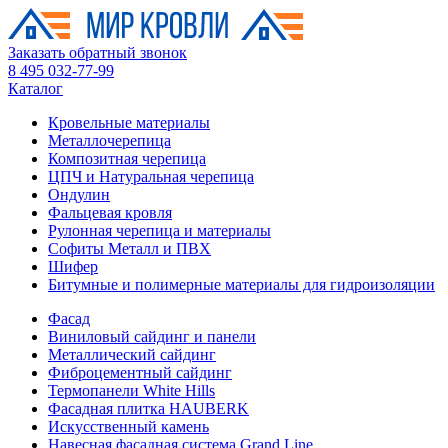
Заказать обратный звонок
8 495 032-77-99
Каталог
Кровельные материалы
Металлочерепица
Композитная черепица
ЦПЧ и Натуральная черепица
Ондулин
Фальцевая кровля
Рулонная черепица и материалы
Софиты Металл и ПВХ
Шифер
Битумные и полимерные материалы для гидроизоляции
Фасад
Виниловый сайдинг и панели
Металлический сайдинг
Фиброцементный сайдинг
Термопанели White Hills
Фасадная плитка HAUBERK
Искусственный камень
Навесная фасадная система Grand Line