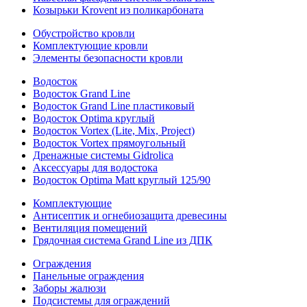
Козырьки Krovent из поликарбоната
Обустройство кровли
Комплектующие кровли
Элементы безопасности кровли
Водосток
Водосток Grand Line
Водосток Grand Line пластиковый
Водосток Optima круглый
Водосток Vortex (Lite, Mix, Project)
Водосток Vortex прямоугольный
Дренажные системы Gidrolica
Аксессуары для водостока
Водосток Optima Matt круглый 125/90
Комплектующие
Антисептик и огнебиозащита древесины
Вентиляция помещений
Грядочная система Grand Line из ДПК
Ограждения
Панельные ограждения
Заборы жалюзи
Подсистемы для ограждений