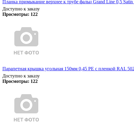
Планка примыкание верхнее к трубе фальц Grand Line 0,5 Satin
Доступно к заказу
Просмотры:
122
Парапетная крышка угольная 150мм 0,45 PE с пленкой RAL 5021
Доступно к заказу
Просмотры:
122