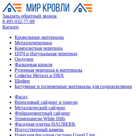
Заказать обратный звонок
8 495 032-77-99
Каталог
Кровельные материалы
Металлочерепица
Композитная черепица
ЦПЧ и Натуральная черепица
Ондулин
Фальцевая кровля
Рулонная черепица и материалы
Софиты Металл и ПВХ
Шифер
Битумные и полимерные материалы для гидроизоляции
Фасад
Виниловый сайдинг и панели
Металлический сайдинг
Фиброцементный сайдинг
Термопанели White Hills
Фасадная плитка HAUBERK
Искусственный камень
Навесная фасадная система Grand Line