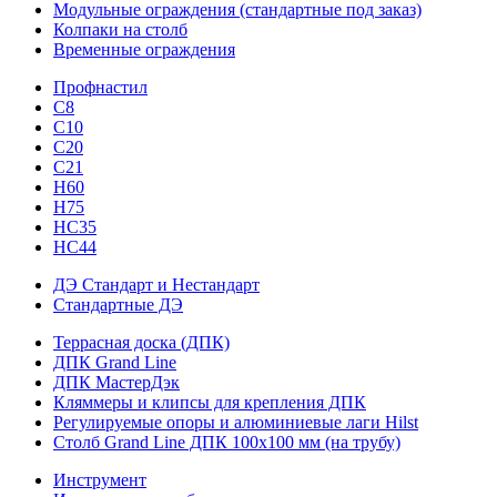
Модульные ограждения (стандартные под заказ)
Колпаки на столб
Временные ограждения
Профнастил
С8
С10
С20
С21
H60
H75
HС35
НС44
ДЭ Стандарт и Нестандарт
Стандартные ДЭ
Террасная доска (ДПК)
ДПК Grand Line
ДПК МастерДэк
Кляммеры и клипсы для крепления ДПК
Регулируемые опоры и алюминиевые лаги Hilst
Столб Grand Line ДПК 100х100 мм (на трубу)
Инструмент