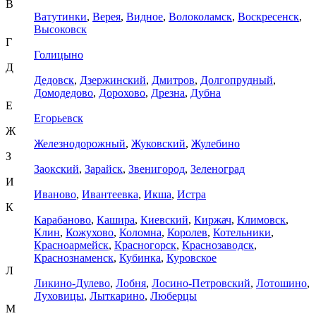
В
Ватутинки
,
Верея
,
Видное
,
Волоколамск
,
Воскресенск
,
Высоковск
Г
Голицыно
Д
Дедовск
,
Дзержинский
,
Дмитров
,
Долгопрудный
,
Домодедово
,
Дорохово
,
Дрезна
,
Дубна
Е
Егорьевск
Ж
Железнодорожный
,
Жуковский
,
Жулебино
З
Заокский
,
Зарайск
,
Звенигород
,
Зеленоград
И
Иваново
,
Ивантеевка
,
Икша
,
Истра
К
Карабаново
,
Кашира
,
Киевский
,
Киржач
,
Климовск
,
Клин
,
Кожухово
,
Коломна
,
Королев
,
Котельники
,
Красноармейск
,
Красногорск
,
Краснозаводск
,
Краснознаменск
,
Кубинка
,
Куровское
Л
Ликино-Дулево
,
Лобня
,
Лосино-Петровский
,
Лотошино
,
Луховицы
,
Лыткарино
,
Люберцы
М