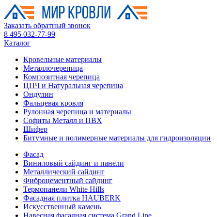
Заказать обратный звонок
8 495 032-77-99
Каталог
Кровельные материалы
Металлочерепица
Композитная черепица
ЦПЧ и Натуральная черепица
Ондулин
Фальцевая кровля
Рулонная черепица и материалы
Софиты Металл и ПВХ
Шифер
Битумные и полимерные материалы для гидроизоляции
Фасад
Виниловый сайдинг и панели
Металлический сайдинг
Фиброцементный сайдинг
Термопанели White Hills
Фасадная плитка HAUBERK
Искусственный камень
Навесная фасадная система Grand Line