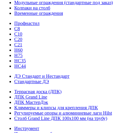
Модульные ограждения (стандартные под заказ)
Колпаки на столб
Временные ограждения
Профнастил
С8
С10
С20
С21
H60
H75
HС35
НС44
ДЭ Стандарт и Нестандарт
Стандартные ДЭ
Террасная доска (ДПК)
ДПК Grand Line
ДПК МастерДэк
Кляммеры и клипсы для крепления ДПК
Регулируемые опоры и алюминиевые лаги Hilst
Столб Grand Line ДПК 100х100 мм (на трубу)
Инструмент