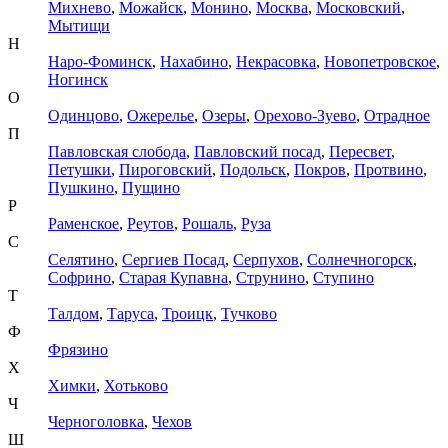
Михнево
,
Можайск
,
Монино
,
Москва
,
Московский
,
Мытищи
Н
Наро-Фоминск
,
Нахабино
,
Некрасовка
,
Новопетровское
,
Ногинск
О
Одинцово
,
Ожерелье
,
Озеры
,
Орехово-Зуево
,
Отрадное
П
Павловская слобода
,
Павловский посад
,
Пересвет
,
Петушки
,
Пироговский
,
Подольск
,
Покров
,
Протвино
,
Пушкино
,
Пущино
Р
Раменское
,
Реутов
,
Рошаль
,
Руза
С
Селятино
,
Сергиев Посад
,
Серпухов
,
Солнечногорск
,
Софрино
,
Старая Купавна
,
Струнино
,
Ступино
Т
Талдом
,
Таруса
,
Троицк
,
Тучково
Ф
Фрязино
Х
Химки
,
Хотьково
Ч
Черноголовка
,
Чехов
Ш