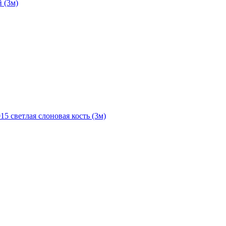
 (3м)
5 светлая слоновая кость (3м)