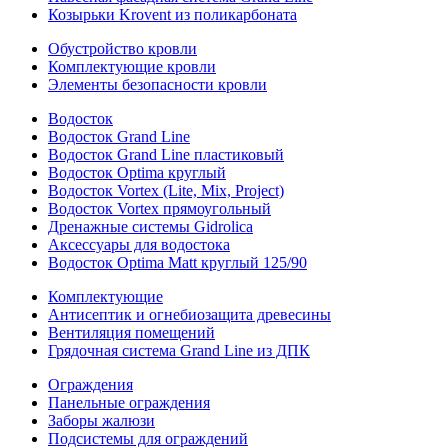
Козырьки Krovent из поликарбоната
Обустройство кровли
Комплектующие кровли
Элементы безопасности кровли
Водосток
Водосток Grand Line
Водосток Grand Line пластиковый
Водосток Optima круглый
Водосток Vortex (Lite, Mix, Project)
Водосток Vortex прямоугольный
Дренажные системы Gidrolica
Аксессуары для водостока
Водосток Optima Matt круглый 125/90
Комплектующие
Антисептик и огнебиозащита древесины
Вентиляция помещений
Грядочная система Grand Line из ДПК
Ограждения
Панельные ограждения
Заборы жалюзи
Подсистемы для ограждений