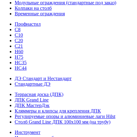
Модульные ограждения (стандартные под заказ)
Колпаки на столб
Временные ограждения
Профнастил
С8
С10
С20
С21
H60
H75
HС35
НС44
ДЭ Стандарт и Нестандарт
Стандартные ДЭ
Террасная доска (ДПК)
ДПК Grand Line
ДПК МастерДэк
Кляммеры и клипсы для крепления ДПК
Регулируемые опоры и алюминиевые лаги Hilst
Столб Grand Line ДПК 100х100 мм (на трубу)
Инструмент