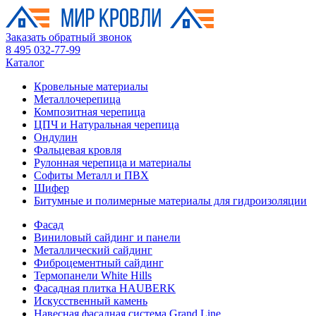
Заказать обратный звонок
8 495 032-77-99
Каталог
Кровельные материалы
Металлочерепица
Композитная черепица
ЦПЧ и Натуральная черепица
Ондулин
Фальцевая кровля
Рулонная черепица и материалы
Софиты Металл и ПВХ
Шифер
Битумные и полимерные материалы для гидроизоляции
Фасад
Виниловый сайдинг и панели
Металлический сайдинг
Фиброцементный сайдинг
Термопанели White Hills
Фасадная плитка HAUBERK
Искусственный камень
Навесная фасадная система Grand Line