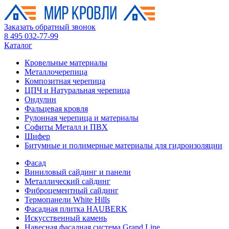
Заказать обратный звонок
8 495 032-77-99
Каталог
Кровельные материалы
Металлочерепица
Композитная черепица
ЦПЧ и Натуральная черепица
Ондулин
Фальцевая кровля
Рулонная черепица и материалы
Софиты Металл и ПВХ
Шифер
Битумные и полимерные материалы для гидроизоляции
Фасад
Виниловый сайдинг и панели
Металлический сайдинг
Фиброцементный сайдинг
Термопанели White Hills
Фасадная плитка HAUBERK
Искусственный камень
Навесная фасадная система Grand Line