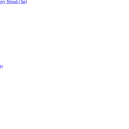
rry Wood (3м)
м)