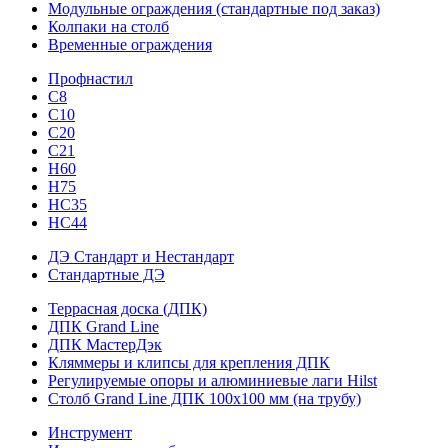
Модульные ограждения (стандартные под заказ)
Колпаки на столб
Временные ограждения
Профнастил
С8
С10
С20
С21
H60
H75
HС35
НС44
ДЭ Стандарт и Нестандарт
Стандартные ДЭ
Террасная доска (ДПК)
ДПК Grand Line
ДПК МастерДэк
Кляммеры и клипсы для крепления ДПК
Регулируемые опоры и алюминиевые лаги Hilst
Столб Grand Line ДПК 100х100 мм (на трубу)
Инструмент