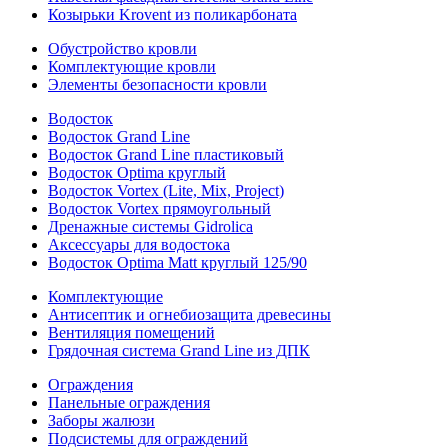
Козырьки Krovent из поликарбоната
Обустройство кровли
Комплектующие кровли
Элементы безопасности кровли
Водосток
Водосток Grand Line
Водосток Grand Line пластиковый
Водосток Optima круглый
Водосток Vortex (Lite, Mix, Project)
Водосток Vortex прямоугольный
Дренажные системы Gidrolica
Аксессуары для водостока
Водосток Optima Matt круглый 125/90
Комплектующие
Антисептик и огнебиозащита древесины
Вентиляция помещений
Грядочная система Grand Line из ДПК
Ограждения
Панельные ограждения
Заборы жалюзи
Подсистемы для ограждений