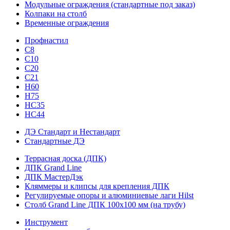
Модульные ограждения (стандартные под заказ)
Колпаки на столб
Временные ограждения
Профнастил
С8
С10
С20
С21
H60
H75
HС35
НС44
ДЭ Стандарт и Нестандарт
Стандартные ДЭ
Террасная доска (ДПК)
ДПК Grand Line
ДПК МастерДэк
Кляммеры и клипсы для крепления ДПК
Регулируемые опоры и алюминиевые лаги Hilst
Столб Grand Line ДПК 100х100 мм (на трубу)
Инструмент