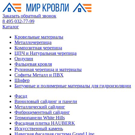
Заказать обратный звонок
8 495 032-77-99
Каталог
Кровельные материалы
Металлочерепица
Композитная черепица
ЦПЧ и Натуральная черепица
Ондулин
Фальцевая кровля
Рулонная черепица и материалы
Софиты Металл и ПВХ
Шифер
Битумные и полимерные материалы для гидроизоляции
Фасад
Виниловый сайдинг и панели
Металлический сайдинг
Фиброцементный сайдинг
Термопанели White Hills
Фасадная плитка HAUBERK
Искусственный камень
Навесная фасадная система Grand Line