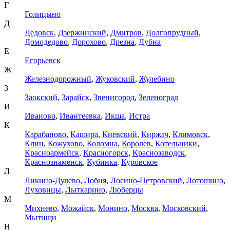
Г
Голицыно
Д
Дедовск
,
Дзержинский
,
Дмитров
,
Долгопрудный
,
Домодедово
,
Дорохово
,
Дрезна
,
Дубна
Е
Егорьевск
Ж
Железнодорожный
,
Жуковский
,
Жулебино
З
Заокский
,
Зарайск
,
Звенигород
,
Зеленоград
И
Иваново
,
Ивантеевка
,
Икша
,
Истра
К
Карабаново
,
Кашира
,
Киевский
,
Киржач
,
Климовск
,
Клин
,
Кожухово
,
Коломна
,
Королев
,
Котельники
,
Красноармейск
,
Красногорск
,
Краснозаводск
,
Краснознаменск
,
Кубинка
,
Куровское
Л
Ликино-Дулево
,
Лобня
,
Лосино-Петровский
,
Лотошино
,
Луховицы
,
Лыткарино
,
Люберцы
М
Михнево
,
Можайск
,
Монино
,
Москва
,
Московский
,
Мытищи
Н