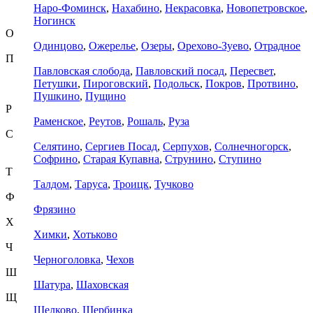
Наро-Фоминск
,
Нахабино
,
Некрасовка
,
Новопетровское
,
Ногинск
О
Одинцово
,
Ожерелье
,
Озеры
,
Орехово-Зуево
,
Отрадное
П
Павловская слобода
,
Павловский посад
,
Пересвет
,
Петушки
,
Пироговский
,
Подольск
,
Покров
,
Протвино
,
Пушкино
,
Пущино
Р
Раменское
,
Реутов
,
Рошаль
,
Руза
С
Селятино
,
Сергиев Посад
,
Серпухов
,
Солнечногорск
,
Софрино
,
Старая Купавна
,
Струнино
,
Ступино
Т
Талдом
,
Таруса
,
Троицк
,
Тучково
Ф
Фрязино
Х
Химки
,
Хотьково
Ч
Черноголовка
,
Чехов
Ш
Шатура
,
Шаховская
Щ
Щелково
,
Щербинка