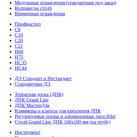
Модульные ограждения (стандартные под заказ)
Колпаки на столб
Временные ограждения
Профнастил
С8
С10
С20
С21
H60
H75
HС35
НС44
ДЭ Стандарт и Нестандарт
Стандартные ДЭ
Террасная доска (ДПК)
ДПК Grand Line
ДПК МастерДэк
Кляммеры и клипсы для крепления ДПК
Регулируемые опоры и алюминиевые лаги Hilst
Столб Grand Line ДПК 100х100 мм (на трубу)
Инструмент