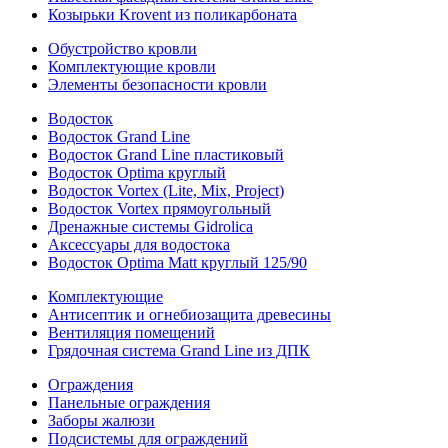
Козырьки Krovent из поликарбоната
Обустройство кровли
Комплектующие кровли
Элементы безопасности кровли
Водосток
Водосток Grand Line
Водосток Grand Line пластиковый
Водосток Optima круглый
Водосток Vortex (Lite, Mix, Project)
Водосток Vortex прямоугольный
Дренажные системы Gidrolica
Аксессуары для водостока
Водосток Optima Matt круглый 125/90
Комплектующие
Антисептик и огнебиозащита древесины
Вентиляция помещений
Грядочная система Grand Line из ДПК
Ограждения
Панельные ограждения
Заборы жалюзи
Подсистемы для ограждений