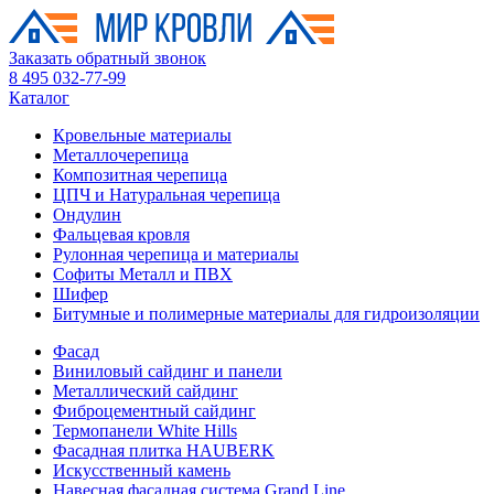
Заказать обратный звонок
8 495 032-77-99
Каталог
Кровельные материалы
Металлочерепица
Композитная черепица
ЦПЧ и Натуральная черепица
Ондулин
Фальцевая кровля
Рулонная черепица и материалы
Софиты Металл и ПВХ
Шифер
Битумные и полимерные материалы для гидроизоляции
Фасад
Виниловый сайдинг и панели
Металлический сайдинг
Фиброцементный сайдинг
Термопанели White Hills
Фасадная плитка HAUBERK
Искусственный камень
Навесная фасадная система Grand Line