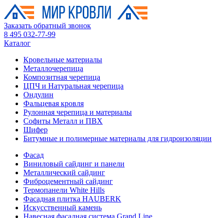
Заказать обратный звонок
8 495 032-77-99
Каталог
Кровельные материалы
Металлочерепица
Композитная черепица
ЦПЧ и Натуральная черепица
Ондулин
Фальцевая кровля
Рулонная черепица и материалы
Софиты Металл и ПВХ
Шифер
Битумные и полимерные материалы для гидроизоляции
Фасад
Виниловый сайдинг и панели
Металлический сайдинг
Фиброцементный сайдинг
Термопанели White Hills
Фасадная плитка HAUBERK
Искусственный камень
Навесная фасадная система Grand Line