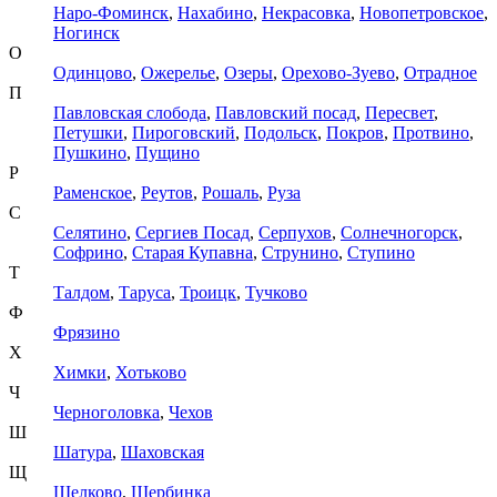
Наро-Фоминск
,
Нахабино
,
Некрасовка
,
Новопетровское
,
Ногинск
О
Одинцово
,
Ожерелье
,
Озеры
,
Орехово-Зуево
,
Отрадное
П
Павловская слобода
,
Павловский посад
,
Пересвет
,
Петушки
,
Пироговский
,
Подольск
,
Покров
,
Протвино
,
Пушкино
,
Пущино
Р
Раменское
,
Реутов
,
Рошаль
,
Руза
С
Селятино
,
Сергиев Посад
,
Серпухов
,
Солнечногорск
,
Софрино
,
Старая Купавна
,
Струнино
,
Ступино
Т
Талдом
,
Таруса
,
Троицк
,
Тучково
Ф
Фрязино
Х
Химки
,
Хотьково
Ч
Черноголовка
,
Чехов
Ш
Шатура
,
Шаховская
Щ
Щелково
,
Щербинка