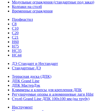
Модульные ограждения (стандартные под заказ)
Колпаки на столб
Временные ограждения
Профнастил
С8
С10
С20
С21
H60
H75
HС35
НС44
ДЭ Стандарт и Нестандарт
Стандартные ДЭ
Террасная доска (ДПК)
ДПК Grand Line
ДПК МастерДэк
Кляммеры и клипсы для крепления ДПК
Регулируемые опоры и алюминиевые лаги Hilst
Столб Grand Line ДПК 100х100 мм (на трубу)
Инструмент