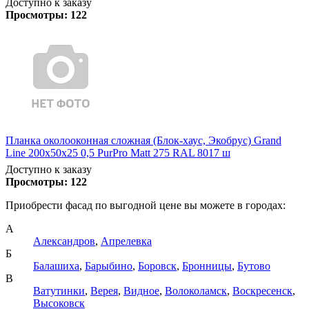
Доступно к заказу
Просмотры:
122
Планка околооконная сложная (Блок-хаус, Экобрус) Grand
Line 200х50х25 0,5 PurPro Matt 275 RAL 8017 ш
Доступно к заказу
Просмотры:
122
Приобрести фасад по выгодной цене вы можете в городах:
А
Александров
,
Апрелевка
Б
Балашиха
,
Барыбино
,
Боровск
,
Бронницы
,
Бутово
В
Ватутинки
,
Верея
,
Видное
,
Волоколамск
,
Воскресенск
,
Высоковск