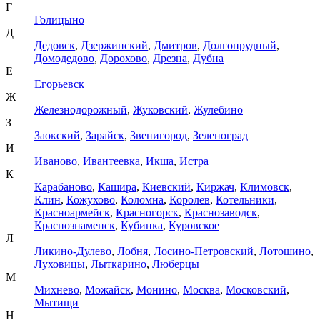
Г
Голицыно
Д
Дедовск
,
Дзержинский
,
Дмитров
,
Долгопрудный
,
Домодедово
,
Дорохово
,
Дрезна
,
Дубна
Е
Егорьевск
Ж
Железнодорожный
,
Жуковский
,
Жулебино
З
Заокский
,
Зарайск
,
Звенигород
,
Зеленоград
И
Иваново
,
Ивантеевка
,
Икша
,
Истра
К
Карабаново
,
Кашира
,
Киевский
,
Киржач
,
Климовск
,
Клин
,
Кожухово
,
Коломна
,
Королев
,
Котельники
,
Красноармейск
,
Красногорск
,
Краснозаводск
,
Краснознаменск
,
Кубинка
,
Куровское
Л
Ликино-Дулево
,
Лобня
,
Лосино-Петровский
,
Лотошино
,
Луховицы
,
Лыткарино
,
Люберцы
М
Михнево
,
Можайск
,
Монино
,
Москва
,
Московский
,
Мытищи
Н