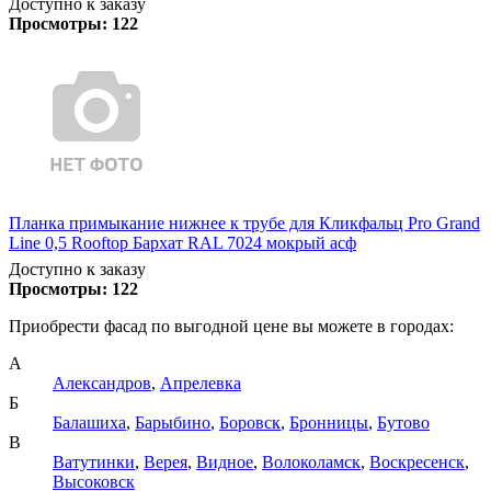
Доступно к заказу
Просмотры:
122
Планка примыкание нижнее к трубе для Кликфальц Pro Grand
Line 0,5 Rooftop Бархат RAL 7024 мокрый асф
Доступно к заказу
Просмотры:
122
Приобрести фасад по выгодной цене вы можете в городах:
А
Александров
,
Апрелевка
Б
Балашиха
,
Барыбино
,
Боровск
,
Бронницы
,
Бутово
В
Ватутинки
,
Верея
,
Видное
,
Волоколамск
,
Воскресенск
,
Высоковск