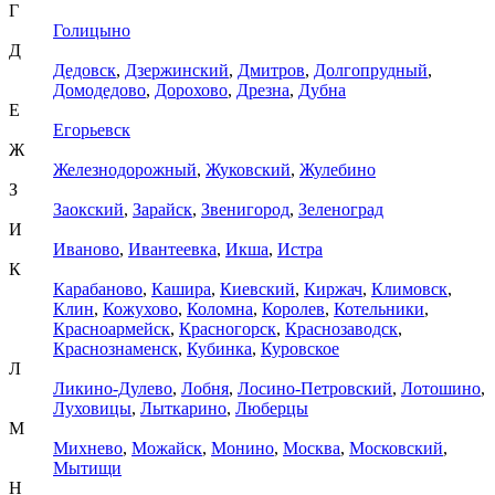
Г
Голицыно
Д
Дедовск
,
Дзержинский
,
Дмитров
,
Долгопрудный
,
Домодедово
,
Дорохово
,
Дрезна
,
Дубна
Е
Егорьевск
Ж
Железнодорожный
,
Жуковский
,
Жулебино
З
Заокский
,
Зарайск
,
Звенигород
,
Зеленоград
И
Иваново
,
Ивантеевка
,
Икша
,
Истра
К
Карабаново
,
Кашира
,
Киевский
,
Киржач
,
Климовск
,
Клин
,
Кожухово
,
Коломна
,
Королев
,
Котельники
,
Красноармейск
,
Красногорск
,
Краснозаводск
,
Краснознаменск
,
Кубинка
,
Куровское
Л
Ликино-Дулево
,
Лобня
,
Лосино-Петровский
,
Лотошино
,
Луховицы
,
Лыткарино
,
Люберцы
М
Михнево
,
Можайск
,
Монино
,
Москва
,
Московский
,
Мытищи
Н