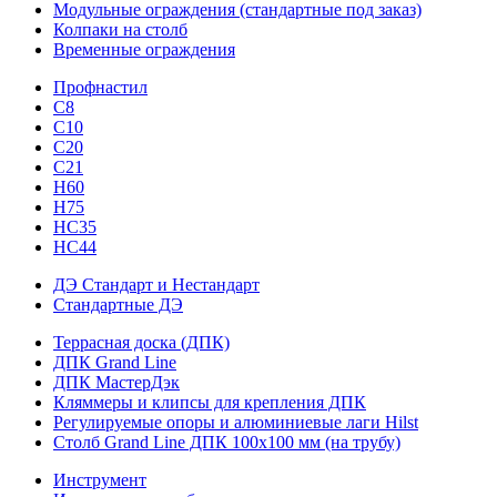
Модульные ограждения (стандартные под заказ)
Колпаки на столб
Временные ограждения
Профнастил
С8
С10
С20
С21
H60
H75
HС35
НС44
ДЭ Стандарт и Нестандарт
Стандартные ДЭ
Террасная доска (ДПК)
ДПК Grand Line
ДПК МастерДэк
Кляммеры и клипсы для крепления ДПК
Регулируемые опоры и алюминиевые лаги Hilst
Столб Grand Line ДПК 100х100 мм (на трубу)
Инструмент