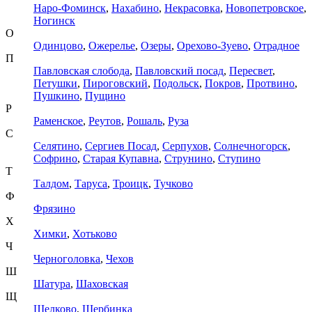
Наро-Фоминск
,
Нахабино
,
Некрасовка
,
Новопетровское
,
Ногинск
О
Одинцово
,
Ожерелье
,
Озеры
,
Орехово-Зуево
,
Отрадное
П
Павловская слобода
,
Павловский посад
,
Пересвет
,
Петушки
,
Пироговский
,
Подольск
,
Покров
,
Протвино
,
Пушкино
,
Пущино
Р
Раменское
,
Реутов
,
Рошаль
,
Руза
С
Селятино
,
Сергиев Посад
,
Серпухов
,
Солнечногорск
,
Софрино
,
Старая Купавна
,
Струнино
,
Ступино
Т
Талдом
,
Таруса
,
Троицк
,
Тучково
Ф
Фрязино
Х
Химки
,
Хотьково
Ч
Черноголовка
,
Чехов
Ш
Шатура
,
Шаховская
Щ
Щелково
,
Щербинка