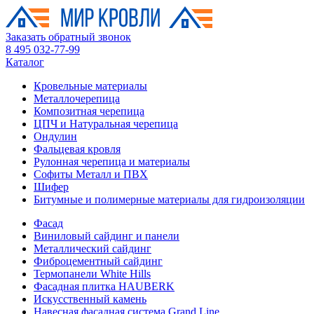
Заказать обратный звонок
8 495 032-77-99
Каталог
Кровельные материалы
Металлочерепица
Композитная черепица
ЦПЧ и Натуральная черепица
Ондулин
Фальцевая кровля
Рулонная черепица и материалы
Софиты Металл и ПВХ
Шифер
Битумные и полимерные материалы для гидроизоляции
Фасад
Виниловый сайдинг и панели
Металлический сайдинг
Фиброцементный сайдинг
Термопанели White Hills
Фасадная плитка HAUBERK
Искусственный камень
Навесная фасадная система Grand Line