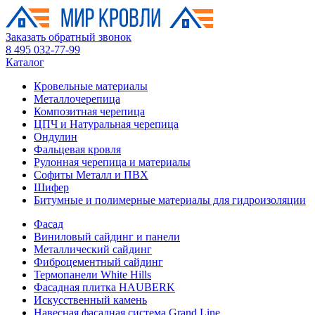
Заказать обратный звонок
8 495 032-77-99
Каталог
Кровельные материалы
Металлочерепица
Композитная черепица
ЦПЧ и Натуральная черепица
Ондулин
Фальцевая кровля
Рулонная черепица и материалы
Софиты Металл и ПВХ
Шифер
Битумные и полимерные материалы для гидроизоляции
Фасад
Виниловый сайдинг и панели
Металлический сайдинг
Фиброцементный сайдинг
Термопанели White Hills
Фасадная плитка HAUBERK
Искусственный камень
Навесная фасадная система Grand Line