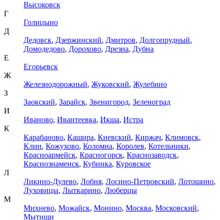
Высоковск
Г
Голицыно
Д
Дедовск
,
Дзержинский
,
Дмитров
,
Долгопрудный
,
Домодедово
,
Дорохово
,
Дрезна
,
Дубна
Е
Егорьевск
Ж
Железнодорожный
,
Жуковский
,
Жулебино
З
Заокский
,
Зарайск
,
Звенигород
,
Зеленоград
И
Иваново
,
Ивантеевка
,
Икша
,
Истра
К
Карабаново
,
Кашира
,
Киевский
,
Киржач
,
Климовск
,
Клин
,
Кожухово
,
Коломна
,
Королев
,
Котельники
,
Красноармейск
,
Красногорск
,
Краснозаводск
,
Краснознаменск
,
Кубинка
,
Куровское
Л
Ликино-Дулево
,
Лобня
,
Лосино-Петровский
,
Лотошино
,
Луховицы
,
Лыткарино
,
Люберцы
М
Михнево
,
Можайск
,
Монино
,
Москва
,
Московский
,
Мытищи