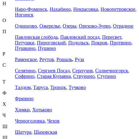
Н
Наро-Фоминск
,
Нахабино
,
Некрасовка
,
Новопетровское
,
Ногинск
О
Одинцово
,
Ожерелье
,
Озеры
,
Орехово-Зуево
,
Отрадное
П
Павловская слобода
,
Павловский посад
,
Пересвет
,
Петушки
,
Пироговский
,
Подольск
,
Покров
,
Протвино
,
Пушкино
,
Пущино
Р
Раменское
,
Реутов
,
Рошаль
,
Руза
С
Селятино
,
Сергиев Посад
,
Серпухов
,
Солнечногорск
,
Софрино
,
Старая Купавна
,
Струнино
,
Ступино
Т
Талдом
,
Таруса
,
Троицк
,
Тучково
Ф
Фрязино
Х
Химки
,
Хотьково
Ч
Черноголовка
,
Чехов
Ш
Шатура
,
Шаховская
Щ