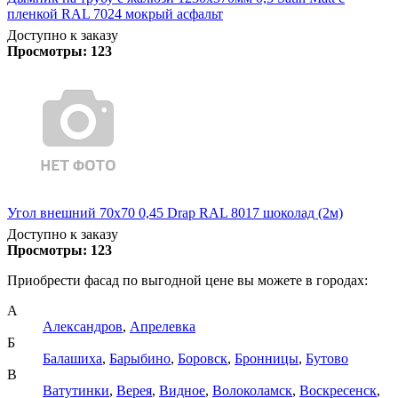
пленкой RAL 7024 мокрый асфальт
Доступно к заказу
Просмотры:
123
Угол внешний 70х70 0,45 Drap RAL 8017 шоколад (2м)
Доступно к заказу
Просмотры:
123
Приобрести фасад по выгодной цене вы можете в городах:
А
Александров
,
Апрелевка
Б
Балашиха
,
Барыбино
,
Боровск
,
Бронницы
,
Бутово
В
Ватутинки
,
Верея
,
Видное
,
Волоколамск
,
Воскресенск
,