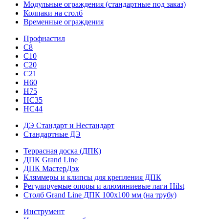
Модульные ограждения (стандартные под заказ)
Колпаки на столб
Временные ограждения
Профнастил
С8
С10
С20
С21
H60
H75
HС35
НС44
ДЭ Стандарт и Нестандарт
Стандартные ДЭ
Террасная доска (ДПК)
ДПК Grand Line
ДПК МастерДэк
Кляммеры и клипсы для крепления ДПК
Регулируемые опоры и алюминиевые лаги Hilst
Столб Grand Line ДПК 100х100 мм (на трубу)
Инструмент