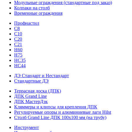
Модульные ограждения (стандартные под заказ)
Колпаки на столб
Временные ограждения
Профнастил
С8
С10
С20
С21
H60
H75
HС35
НС44
ДЭ Стандарт и Нестандарт
Стандартные ДЭ
Террасная доска (ДПК)
ДПК Grand Line
ДПК МастерДэк
Кляммеры и клипсы для крепления ДПК
Регулируемые опоры и алюминиевые лаги Hilst
Столб Grand Line ДПК 100х100 мм (на трубу)
Инструмент