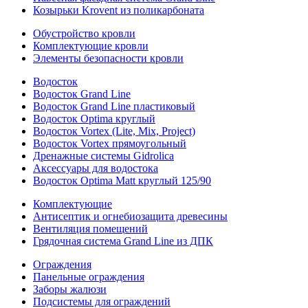
Козырьки Krovent из поликарбоната
Обустройство кровли
Комплектующие кровли
Элементы безопасности кровли
Водосток
Водосток Grand Line
Водосток Grand Line пластиковый
Водосток Optima круглый
Водосток Vortex (Lite, Mix, Project)
Водосток Vortex прямоугольный
Дренажные системы Gidrolica
Аксессуары для водостока
Водосток Optima Matt круглый 125/90
Комплектующие
Антисептик и огнебиозащита древесины
Вентиляция помещений
Грядочная система Grand Line из ДПК
Ограждения
Панельные ограждения
Заборы жалюзи
Подсистемы для ограждений