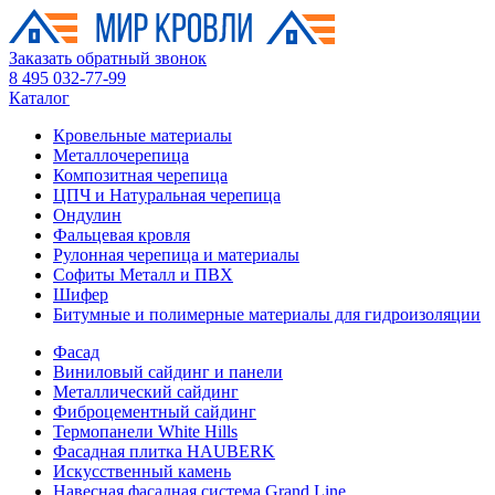
Заказать обратный звонок
8 495 032-77-99
Каталог
Кровельные материалы
Металлочерепица
Композитная черепица
ЦПЧ и Натуральная черепица
Ондулин
Фальцевая кровля
Рулонная черепица и материалы
Софиты Металл и ПВХ
Шифер
Битумные и полимерные материалы для гидроизоляции
Фасад
Виниловый сайдинг и панели
Металлический сайдинг
Фиброцементный сайдинг
Термопанели White Hills
Фасадная плитка HAUBERK
Искусственный камень
Навесная фасадная система Grand Line