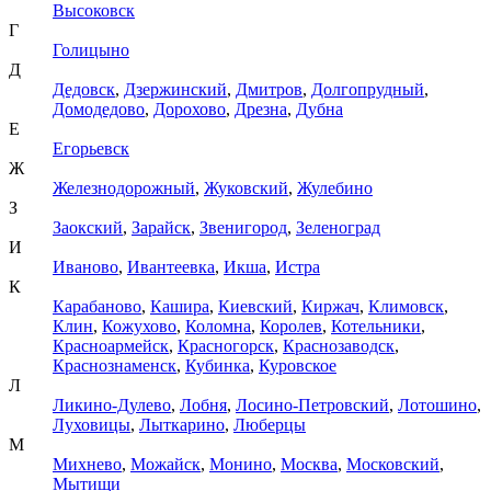
Высоковск
Г
Голицыно
Д
Дедовск
,
Дзержинский
,
Дмитров
,
Долгопрудный
,
Домодедово
,
Дорохово
,
Дрезна
,
Дубна
Е
Егорьевск
Ж
Железнодорожный
,
Жуковский
,
Жулебино
З
Заокский
,
Зарайск
,
Звенигород
,
Зеленоград
И
Иваново
,
Ивантеевка
,
Икша
,
Истра
К
Карабаново
,
Кашира
,
Киевский
,
Киржач
,
Климовск
,
Клин
,
Кожухово
,
Коломна
,
Королев
,
Котельники
,
Красноармейск
,
Красногорск
,
Краснозаводск
,
Краснознаменск
,
Кубинка
,
Куровское
Л
Ликино-Дулево
,
Лобня
,
Лосино-Петровский
,
Лотошино
,
Луховицы
,
Лыткарино
,
Люберцы
М
Михнево
,
Можайск
,
Монино
,
Москва
,
Московский
,
Мытищи