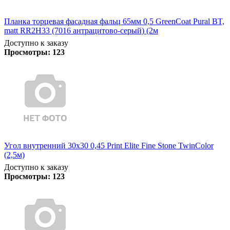
Планка торцевая фасадная фальц 65мм 0,5 GreenCoat Pural BT,
matt RR2H33 (7016 антрацитово-серый) (2м
Доступно к заказу
Просмотры:
123
Угол внутренний 30х30 0,45 Print Elite Fine Stone TwinColor
(2,5м)
Доступно к заказу
Просмотры:
123