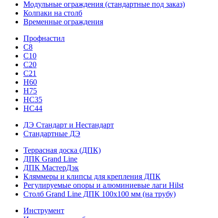
Модульные ограждения (стандартные под заказ)
Колпаки на столб
Временные ограждения
Профнастил
С8
С10
С20
С21
H60
H75
HС35
НС44
ДЭ Стандарт и Нестандарт
Стандартные ДЭ
Террасная доска (ДПК)
ДПК Grand Line
ДПК МастерДэк
Кляммеры и клипсы для крепления ДПК
Регулируемые опоры и алюминиевые лаги Hilst
Столб Grand Line ДПК 100х100 мм (на трубу)
Инструмент