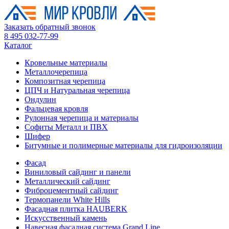
Заказать обратный звонок
8 495 032-77-99
Каталог
Кровельные материалы
Металлочерепица
Композитная черепица
ЦПЧ и Натуральная черепица
Ондулин
Фальцевая кровля
Рулонная черепица и материалы
Софиты Металл и ПВХ
Шифер
Битумные и полимерные материалы для гидроизоляции
Фасад
Виниловый сайдинг и панели
Металлический сайдинг
Фиброцементный сайдинг
Термопанели White Hills
Фасадная плитка HAUBERK
Искусственный камень
Навесная фасадная система Grand Line