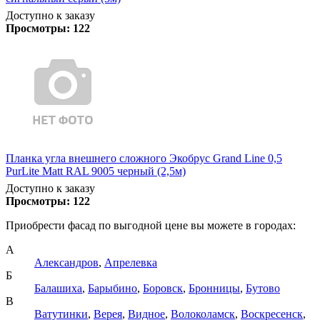
Доступно к заказу
Просмотры:
122
Планка угла внешнего сложного Экобрус Grand Line 0,5
PurLite Matt RAL 9005 черный (2,5м)
Доступно к заказу
Просмотры:
122
Приобрести фасад по выгодной цене вы можете в городах:
А
Александров
,
Апрелевка
Б
Балашиха
,
Барыбино
,
Боровск
,
Бронницы
,
Бутово
В
Ватутинки
,
Верея
,
Видное
,
Волоколамск
,
Воскресенск
,