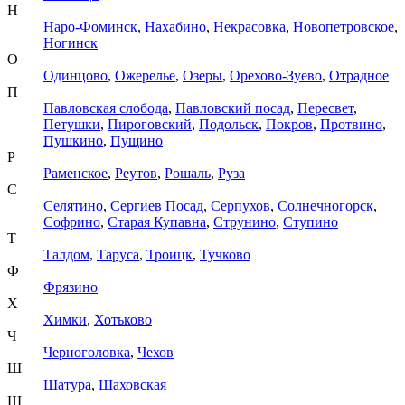
Н
Наро-Фоминск
,
Нахабино
,
Некрасовка
,
Новопетровское
,
Ногинск
О
Одинцово
,
Ожерелье
,
Озеры
,
Орехово-Зуево
,
Отрадное
П
Павловская слобода
,
Павловский посад
,
Пересвет
,
Петушки
,
Пироговский
,
Подольск
,
Покров
,
Протвино
,
Пушкино
,
Пущино
Р
Раменское
,
Реутов
,
Рошаль
,
Руза
С
Селятино
,
Сергиев Посад
,
Серпухов
,
Солнечногорск
,
Софрино
,
Старая Купавна
,
Струнино
,
Ступино
Т
Талдом
,
Таруса
,
Троицк
,
Тучково
Ф
Фрязино
Х
Химки
,
Хотьково
Ч
Черноголовка
,
Чехов
Ш
Шатура
,
Шаховская
Щ