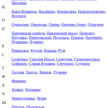
Мытищи
Н
Наро-Фоминск
,
Нахабино
,
Некрасовка
,
Новопетровское
,
Ногинск
О
Одинцово
,
Ожерелье
,
Озеры
,
Орехово-Зуево
,
Отрадное
П
Павловская слобода
,
Павловский посад
,
Пересвет
,
Петушки
,
Пироговский
,
Подольск
,
Покров
,
Протвино
,
Пушкино
,
Пущино
Р
Раменское
,
Реутов
,
Рошаль
,
Руза
С
Селятино
,
Сергиев Посад
,
Серпухов
,
Солнечногорск
,
Софрино
,
Старая Купавна
,
Струнино
,
Ступино
Т
Талдом
,
Таруса
,
Троицк
,
Тучково
Ф
Фрязино
Х
Химки
,
Хотьково
Ч
Черноголовка
,
Чехов
Ш
Шатура
,
Шаховская