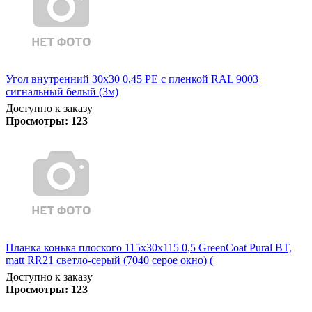
Угол внутренний 30х30 0,45 PE с пленкой RAL 9003
сигнальный белый (3м)
Доступно к заказу
Просмотры:
123
Планка конька плоского 115х30х115 0,5 GreenCoat Pural BT,
matt RR21 светло-серый (7040 серое окно) (
Доступно к заказу
Просмотры:
123