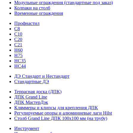
Модульные ограждения (стандартные под заказ)
Колпаки на столб
Временные ограждения
Профнастил
С8
С10
С20
С21
H60
H75
HС35
НС44
ДЭ Стандарт и Нестандарт
Стандартные ДЭ
Террасная доска (ДПК)
ДПК Grand Line
ДПК МастерДэк
Кляммеры и клипсы для крепления ДПК
Регулируемые опоры и алюминиевые лаги Hilst
Столб Grand Line ДПК 100х100 мм (на трубу)
Инструмент