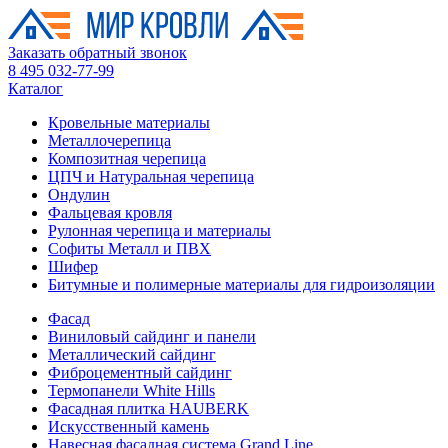
Заказать обратный звонок
8 495 032-77-99
Каталог
Кровельные материалы
Металлочерепица
Композитная черепица
ЦПЧ и Натуральная черепица
Ондулин
Фальцевая кровля
Рулонная черепица и материалы
Софиты Металл и ПВХ
Шифер
Битумные и полимерные материалы для гидроизоляции
Фасад
Виниловый сайдинг и панели
Металлический сайдинг
Фиброцементный сайдинг
Термопанели White Hills
Фасадная плитка HAUBERK
Искусственный камень
Навесная фасадная система Grand Line