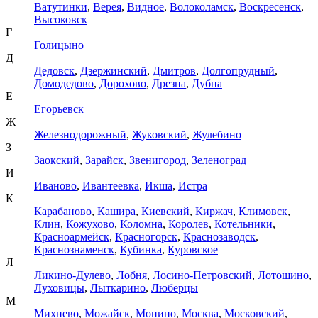
Ватутинки
,
Верея
,
Видное
,
Волоколамск
,
Воскресенск
,
Высоковск
Г
Голицыно
Д
Дедовск
,
Дзержинский
,
Дмитров
,
Долгопрудный
,
Домодедово
,
Дорохово
,
Дрезна
,
Дубна
Е
Егорьевск
Ж
Железнодорожный
,
Жуковский
,
Жулебино
З
Заокский
,
Зарайск
,
Звенигород
,
Зеленоград
И
Иваново
,
Ивантеевка
,
Икша
,
Истра
К
Карабаново
,
Кашира
,
Киевский
,
Киржач
,
Климовск
,
Клин
,
Кожухово
,
Коломна
,
Королев
,
Котельники
,
Красноармейск
,
Красногорск
,
Краснозаводск
,
Краснознаменск
,
Кубинка
,
Куровское
Л
Ликино-Дулево
,
Лобня
,
Лосино-Петровский
,
Лотошино
,
Луховицы
,
Лыткарино
,
Люберцы
М
Михнево
,
Можайск
,
Монино
,
Москва
,
Московский
,