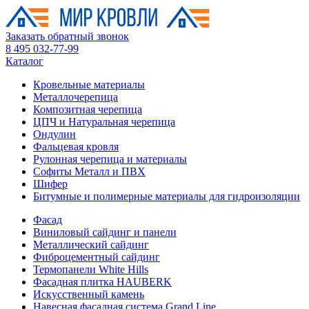
Заказать обратный звонок
8 495 032-77-99
Каталог
Кровельные материалы
Металлочерепица
Композитная черепица
ЦПЧ и Натуральная черепица
Ондулин
Фальцевая кровля
Рулонная черепица и материалы
Софиты Металл и ПВХ
Шифер
Битумные и полимерные материалы для гидроизоляции
Фасад
Виниловый сайдинг и панели
Металлический сайдинг
Фиброцементный сайдинг
Термопанели White Hills
Фасадная плитка HAUBERK
Искусственный камень
Навесная фасадная система Grand Line