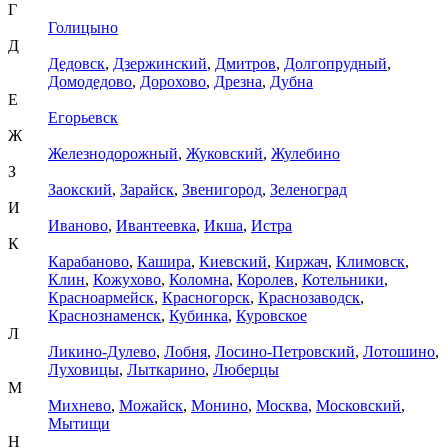
Г
Голицыно
Д
Дедовск
,
Дзержинский
,
Дмитров
,
Долгопрудный
,
Домодедово
,
Дорохово
,
Дрезна
,
Дубна
Е
Егорьевск
Ж
Железнодорожный
,
Жуковский
,
Жулебино
З
Заокский
,
Зарайск
,
Звенигород
,
Зеленоград
И
Иваново
,
Ивантеевка
,
Икша
,
Истра
К
Карабаново
,
Кашира
,
Киевский
,
Киржач
,
Климовск
,
Клин
,
Кожухово
,
Коломна
,
Королев
,
Котельники
,
Красноармейск
,
Красногорск
,
Краснозаводск
,
Краснознаменск
,
Кубинка
,
Куровское
Л
Ликино-Дулево
,
Лобня
,
Лосино-Петровский
,
Лотошино
,
Луховицы
,
Лыткарино
,
Люберцы
М
Михнево
,
Можайск
,
Монино
,
Москва
,
Московский
,
Мытищи
Н