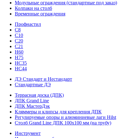
Модульные ограждения (стандартные под заказ)
Колпаки на столб
Временные ограждения
Профнастил
С8
С10
С20
С21
H60
H75
HС35
НС44
ДЭ Стандарт и Нестандарт
Стандартные ДЭ
Террасная доска (ДПК)
ДПК Grand Line
ДПК МастерДэк
Кляммеры и клипсы для крепления ДПК
Регулируемые опоры и алюминиевые лаги Hilst
Столб Grand Line ДПК 100х100 мм (на трубу)
Инструмент