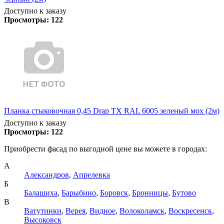
Доступно к заказу
Просмотры:
122
Планка стыковочная 0,45 Drap TX RAL 6005 зеленый мох (2м)
Доступно к заказу
Просмотры:
122
Приобрести фасад по выгодной цене вы можете в городах:
А
Александров
,
Апрелевка
Б
Балашиха
,
Барыбино
,
Боровск
,
Бронницы
,
Бутово
В
Ватутинки
,
Верея
,
Видное
,
Волоколамск
,
Воскресенск
,
Высоковск