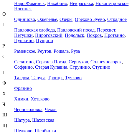
Наро-Фоминск
,
Нахабино
,
Некрасовка
,
Новопетровское
,
Ногинск
О
Одинцово
,
Ожерелье
,
Озеры
,
Орехово-Зуево
,
Отрадное
П
Павловская слобода
,
Павловский посад
,
Пересвет
,
Петушки
,
Пироговский
,
Подольск
,
Покров
,
Протвино
,
Пушкино
,
Пущино
Р
Раменское
,
Реутов
,
Рошаль
,
Руза
С
Селятино
,
Сергиев Посад
,
Серпухов
,
Солнечногорск
,
Софрино
,
Старая Купавна
,
Струнино
,
Ступино
Т
Талдом
,
Таруса
,
Троицк
,
Тучково
Ф
Фрязино
Х
Химки
,
Хотьково
Ч
Черноголовка
,
Чехов
Ш
Шатура
,
Шаховская
Щ
Щелково
,
Щербинка