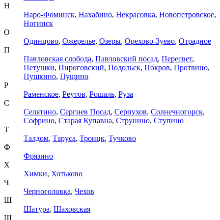
Н
Наро-Фоминск
,
Нахабино
,
Некрасовка
,
Новопетровское
,
Ногинск
О
Одинцово
,
Ожерелье
,
Озеры
,
Орехово-Зуево
,
Отрадное
П
Павловская слобода
,
Павловский посад
,
Пересвет
,
Петушки
,
Пироговский
,
Подольск
,
Покров
,
Протвино
,
Пушкино
,
Пущино
Р
Раменское
,
Реутов
,
Рошаль
,
Руза
С
Селятино
,
Сергиев Посад
,
Серпухов
,
Солнечногорск
,
Софрино
,
Старая Купавна
,
Струнино
,
Ступино
Т
Талдом
,
Таруса
,
Троицк
,
Тучково
Ф
Фрязино
Х
Химки
,
Хотьково
Ч
Черноголовка
,
Чехов
Ш
Шатура
,
Шаховская
Щ