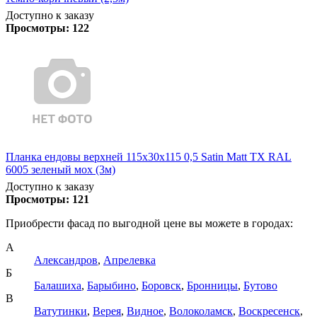
Доступно к заказу
Просмотры:
122
Планка ендовы верхней 115х30х115 0,5 Satin Matt TX RAL
6005 зеленый мох (3м)
Доступно к заказу
Просмотры:
121
Приобрести фасад по выгодной цене вы можете в городах:
А
Александров
,
Апрелевка
Б
Балашиха
,
Барыбино
,
Боровск
,
Бронницы
,
Бутово
В
Ватутинки
,
Верея
,
Видное
,
Волоколамск
,
Воскресенск
,