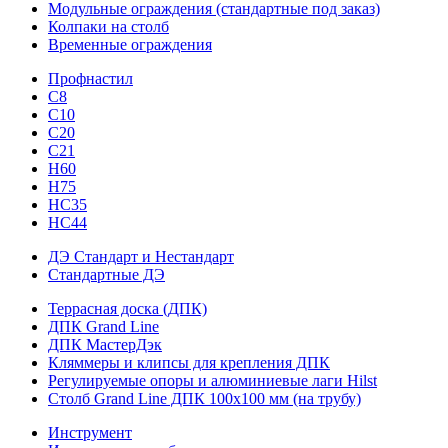
Модульные ограждения (стандартные под заказ)
Колпаки на столб
Временные ограждения
Профнастил
С8
С10
С20
С21
H60
H75
HС35
НС44
ДЭ Стандарт и Нестандарт
Стандартные ДЭ
Террасная доска (ДПК)
ДПК Grand Line
ДПК МастерДэк
Кляммеры и клипсы для крепления ДПК
Регулируемые опоры и алюминиевые лаги Hilst
Столб Grand Line ДПК 100х100 мм (на трубу)
Инструмент