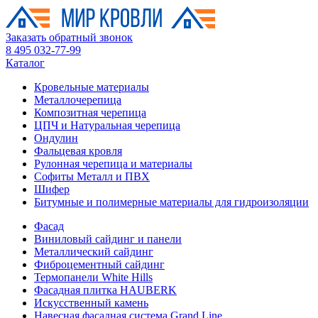
Заказать обратный звонок
8 495 032-77-99
Каталог
Кровельные материалы
Металлочерепица
Композитная черепица
ЦПЧ и Натуральная черепица
Ондулин
Фальцевая кровля
Рулонная черепица и материалы
Софиты Металл и ПВХ
Шифер
Битумные и полимерные материалы для гидроизоляции
Фасад
Виниловый сайдинг и панели
Металлический сайдинг
Фиброцементный сайдинг
Термопанели White Hills
Фасадная плитка HAUBERK
Искусственный камень
Навесная фасадная система Grand Line