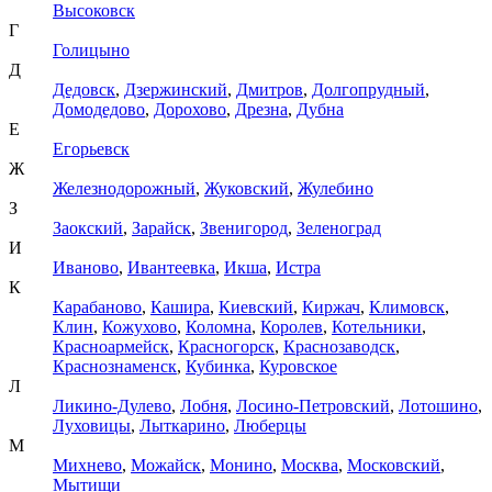
Высоковск
Г
Голицыно
Д
Дедовск
,
Дзержинский
,
Дмитров
,
Долгопрудный
,
Домодедово
,
Дорохово
,
Дрезна
,
Дубна
Е
Егорьевск
Ж
Железнодорожный
,
Жуковский
,
Жулебино
З
Заокский
,
Зарайск
,
Звенигород
,
Зеленоград
И
Иваново
,
Ивантеевка
,
Икша
,
Истра
К
Карабаново
,
Кашира
,
Киевский
,
Киржач
,
Климовск
,
Клин
,
Кожухово
,
Коломна
,
Королев
,
Котельники
,
Красноармейск
,
Красногорск
,
Краснозаводск
,
Краснознаменск
,
Кубинка
,
Куровское
Л
Ликино-Дулево
,
Лобня
,
Лосино-Петровский
,
Лотошино
,
Луховицы
,
Лыткарино
,
Люберцы
М
Михнево
,
Можайск
,
Монино
,
Москва
,
Московский
,
Мытищи