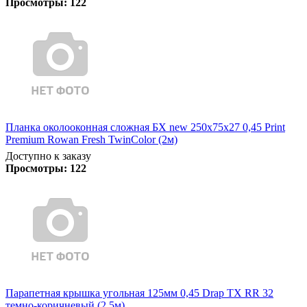
Просмотры:
122
Планка околооконная сложная БХ new 250х75х27 0,45 Print
Premium Rowan Fresh TwinColor (2м)
Доступно к заказу
Просмотры:
122
Парапетная крышка угольная 125мм 0,45 Drap TX RR 32
темно-коричневый (2,5м)