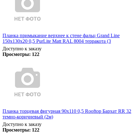
Планка примыкание верхнее к стене фальц Grand Line
150х130х20 0,5 PurLite Matt RAL 8004 терракота (3
Доступно к заказу
Просмотры:
122
Планка торцевая фигурная 90х110 0,5 Rooftop Бархат RR 32
темно-коричневый (2м)
Доступно к заказу
Просмотры:
122