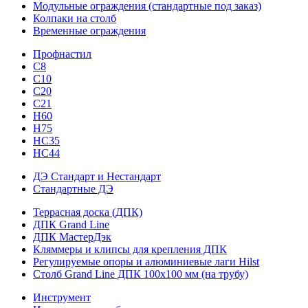
Модульные ограждения (стандартные под заказ)
Колпаки на столб
Временные ограждения
Профнастил
С8
С10
С20
С21
H60
H75
HС35
НС44
ДЭ Стандарт и Нестандарт
Стандартные ДЭ
Террасная доска (ДПК)
ДПК Grand Line
ДПК МастерДэк
Кляммеры и клипсы для крепления ДПК
Регулируемые опоры и алюминиевые лаги Hilst
Столб Grand Line ДПК 100х100 мм (на трубу)
Инструмент