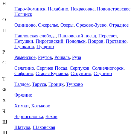
Н
Наро-Фоминск
,
Нахабино
,
Некрасовка
,
Новопетровское
,
Ногинск
О
Одинцово
,
Ожерелье
,
Озеры
,
Орехово-Зуево
,
Отрадное
П
Павловская слобода
,
Павловский посад
,
Пересвет
,
Петушки
,
Пироговский
,
Подольск
,
Покров
,
Протвино
,
Пушкино
,
Пущино
Р
Раменское
,
Реутов
,
Рошаль
,
Руза
С
Селятино
,
Сергиев Посад
,
Серпухов
,
Солнечногорск
,
Софрино
,
Старая Купавна
,
Струнино
,
Ступино
Т
Талдом
,
Таруса
,
Троицк
,
Тучково
Ф
Фрязино
Х
Химки
,
Хотьково
Ч
Черноголовка
,
Чехов
Ш
Шатура
,
Шаховская
Щ