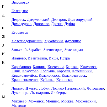
Высоковск
Г
Голицыно
Д
Дедовск
,
Дзержинский
,
Дмитров
,
Долгопрудный
,
Домодедово
,
Дорохово
,
Дрезна
,
Дубна
Е
Егорьевск
Ж
Железнодорожный
,
Жуковский
,
Жулебино
З
Заокский
,
Зарайск
,
Звенигород
,
Зеленоград
И
Иваново
,
Ивантеевка
,
Икша
,
Истра
К
Карабаново
,
Кашира
,
Киевский
,
Киржач
,
Климовск
,
Клин
,
Кожухово
,
Коломна
,
Королев
,
Котельники
,
Красноармейск
,
Красногорск
,
Краснозаводск
,
Краснознаменск
,
Кубинка
,
Куровское
Л
Ликино-Дулево
,
Лобня
,
Лосино-Петровский
,
Лотошино
,
Луховицы
,
Лыткарино
,
Люберцы
М
Михнево
,
Можайск
,
Монино
,
Москва
,
Московский
,
Мытищи