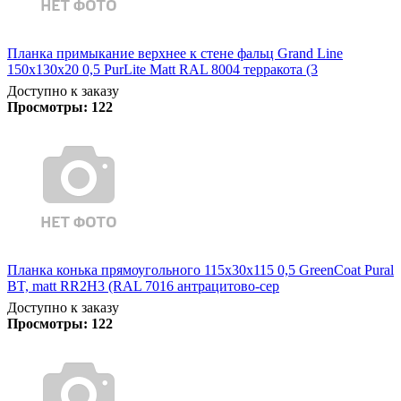
Планка примыкание верхнее к стене фальц Grand Line
150х130х20 0,5 PurLite Matt RAL 8004 терракота (3
Доступно к заказу
Просмотры:
122
Планка конька прямоугольного 115х30х115 0,5 GreenCoat Pural
BT, matt RR2Н3 (RAL 7016 антрацитово-сер
Доступно к заказу
Просмотры:
122