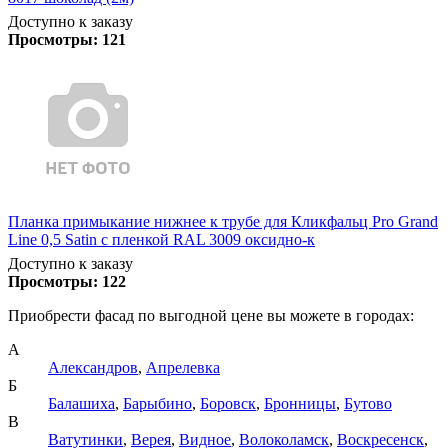
Доступно к заказу
Просмотры:
121
Планка примыкание нижнее к трубе для Кликфальц Pro Grand
Line 0,5 Satin с пленкой RAL 3009 оксидно-к
Доступно к заказу
Просмотры:
122
Приобрести фасад по выгодной цене вы можете в городах:
А
Александров
,
Апрелевка
Б
Балашиха
,
Барыбино
,
Боровск
,
Бронницы
,
Бутово
В
Ватутинки
,
Верея
,
Видное
,
Волоколамск
,
Воскресенск
,