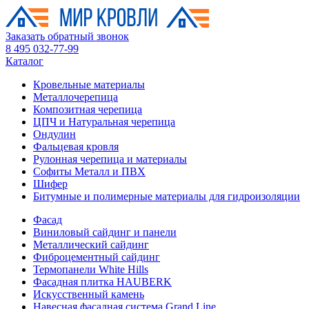
Заказать обратный звонок
8 495 032-77-99
Каталог
Кровельные материалы
Металлочерепица
Композитная черепица
ЦПЧ и Натуральная черепица
Ондулин
Фальцевая кровля
Рулонная черепица и материалы
Софиты Металл и ПВХ
Шифер
Битумные и полимерные материалы для гидроизоляции
Фасад
Виниловый сайдинг и панели
Металлический сайдинг
Фиброцементный сайдинг
Термопанели White Hills
Фасадная плитка HAUBERK
Искусственный камень
Навесная фасадная система Grand Line