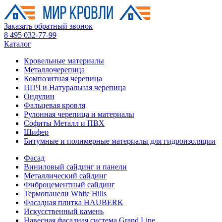
Заказать обратный звонок
8 495 032-77-99
Каталог
Кровельные материалы
Металлочерепица
Композитная черепица
ЦПЧ и Натуральная черепица
Ондулин
Фальцевая кровля
Рулонная черепица и материалы
Софиты Металл и ПВХ
Шифер
Битумные и полимерные материалы для гидроизоляции
Фасад
Виниловый сайдинг и панели
Металлический сайдинг
Фиброцементный сайдинг
Термопанели White Hills
Фасадная плитка HAUBERK
Искусственный камень
Навесная фасадная система Grand Line