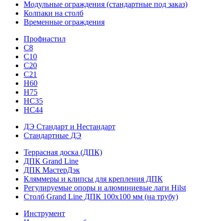
Модульные ограждения (стандартные под заказ)
Колпаки на столб
Временные ограждения
Профнастил
С8
С10
С20
С21
H60
H75
HС35
НС44
ДЭ Стандарт и Нестандарт
Стандартные ДЭ
Террасная доска (ДПК)
ДПК Grand Line
ДПК МастерДэк
Кляммеры и клипсы для крепления ДПК
Регулируемые опоры и алюминиевые лаги Hilst
Столб Grand Line ДПК 100х100 мм (на трубу)
Инструмент