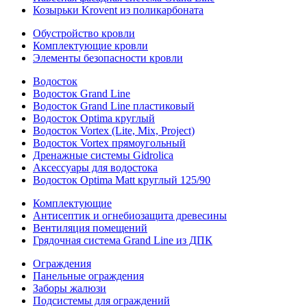
Козырьки Krovent из поликарбоната
Обустройство кровли
Комплектующие кровли
Элементы безопасности кровли
Водосток
Водосток Grand Line
Водосток Grand Line пластиковый
Водосток Optima круглый
Водосток Vortex (Lite, Mix, Project)
Водосток Vortex прямоугольный
Дренажные системы Gidrolica
Аксессуары для водостока
Водосток Optima Matt круглый 125/90
Комплектующие
Антисептик и огнебиозащита древесины
Вентиляция помещений
Грядочная система Grand Line из ДПК
Ограждения
Панельные ограждения
Заборы жалюзи
Подсистемы для ограждений