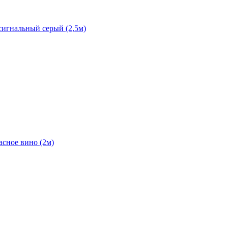
сигнальный серый (2,5м)
асное вино (2м)