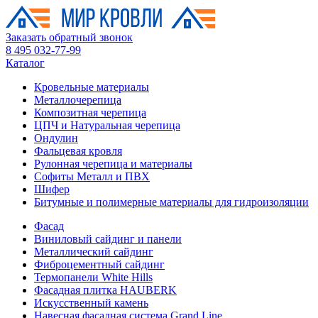
Заказать обратный звонок
8 495 032-77-99
Каталог
Кровельные материалы
Металлочерепица
Композитная черепица
ЦПЧ и Натуральная черепица
Ондулин
Фальцевая кровля
Рулонная черепица и материалы
Софиты Металл и ПВХ
Шифер
Битумные и полимерные материалы для гидроизоляции
Фасад
Виниловый сайдинг и панели
Металлический сайдинг
Фиброцементный сайдинг
Термопанели White Hills
Фасадная плитка HAUBERK
Искусственный камень
Навесная фасадная система Grand Line