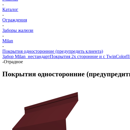
-
Каталог
-
Ограждения
-
Заборы жалюзи
-
Milan
-
Покрытия односторонние (предупредить клиента)
Забор Milan_нестандарт
Покрытия 2х сторонние и с TwinColor
П
-
Отрадное
Покрытия односторонние (предупредит