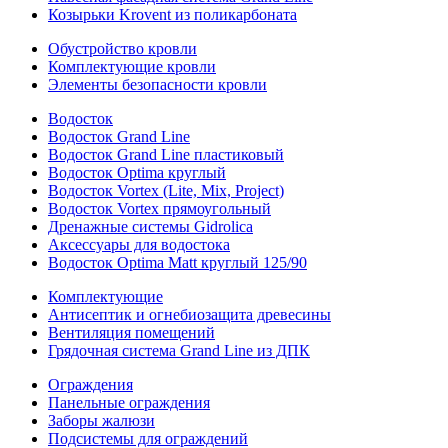
Козырьки Krovent из поликарбоната
Обустройство кровли
Комплектующие кровли
Элементы безопасности кровли
Водосток
Водосток Grand Line
Водосток Grand Line пластиковый
Водосток Optima круглый
Водосток Vortex (Lite, Mix, Project)
Водосток Vortex прямоугольный
Дренажные системы Gidrolica
Аксессуары для водостока
Водосток Optima Matt круглый 125/90
Комплектующие
Антисептик и огнебиозащита древесины
Вентиляция помещений
Грядочная система Grand Line из ДПК
Ограждения
Панельные ограждения
Заборы жалюзи
Подсистемы для ограждений