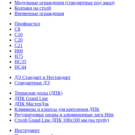
Модульные ограждения (стандартные под заказ)
Колпаки на столб
Временные ограждения
Профнастил
С8
С10
С20
С21
H60
H75
HС35
НС44
ДЭ Стандарт и Нестандарт
Стандартные ДЭ
Террасная доска (ДПК)
ДПК Grand Line
ДПК МастерДэк
Кляммеры и клипсы для крепления ДПК
Регулируемые опоры и алюминиевые лаги Hilst
Столб Grand Line ДПК 100х100 мм (на трубу)
Инструмент